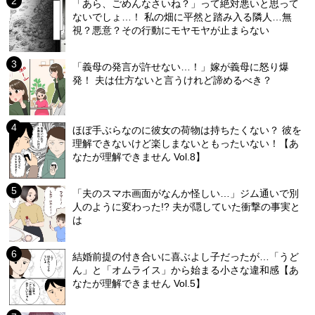
「あら、ごめんなさいね？」って絶対悪いと思って
ないでしょ…！ 私の畑に平然と踏み入る隣人…無
視？悪意？その行動にモヤモヤが止まらない
「義母の発言が許せない…！」嫁が義母に怒り爆
発！ 夫は仕方ないと言うけれど諦めるべき？
ほぼ手ぶらなのに彼女の荷物は持ちたくない？ 彼を
理解できないけど楽しまないともったいない！【あ
なたが理解できません Vol.8】
「夫のスマホ画面がなんか怪しい…」ジム通いで別
人のように変わった!? 夫が隠していた衝撃の事実と
は
結婚前提の付き合いに喜ぶよし子だったが…「うど
ん」と「オムライス」から始まる小さな違和感【あ
なたが理解できません Vol.5】