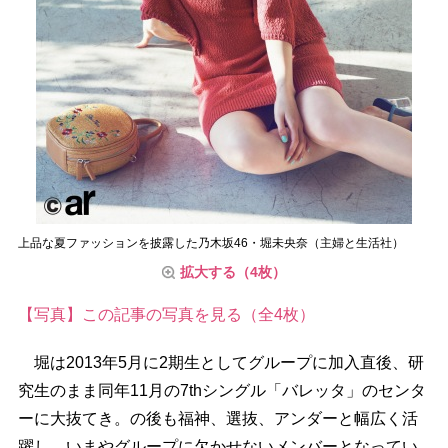
上品な夏ファッションを披露した乃木坂46・堀未央奈（主婦と生活社）
拡大する（4枚）
【写真】この記事の写真を見る（全4枚）
堀は2013年5月に2期生としてグループに加入直後、研
究生のまま同年11月の7thシングル「バレッタ」のセンタ
ーに大抜てき。の後も福神、選抜、アンダーと幅広く活
躍し、いまやグループに欠かせないメンバーとなってい