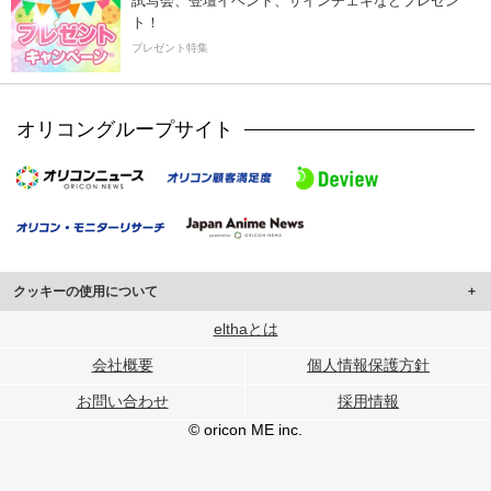
試写会、登壇イベント、サインチェキなどプレゼン
ト！
プレゼント特集
オリコングループサイト
クッキーの使用について
このサイトでは Cookie を使用して、ユーザーに合わせたコンテンツや広告の
elthaとは
表示、ソーシャル メディア機能の提供、広告の表示回数やクリック数の測定を
会社概要
個人情報保護方針
行っています。
また、ユーザーによるサイトの利用状況についても情報を収集し、ソーシャル
お問い合わせ
採用情報
メディアや広告配信、データ解析の各パートナーに提供しています。
各パートナーは、この情報とユーザーが各パートナーに提供した他の情報や、
© oricon ME inc.
ユーザーが各パートナーのサービスを使用したときに収集した他の情報を組み
合わせて使用することがあります。