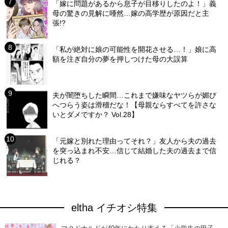
「嫁に問題があるから息子が目移りしたのよ！」義
母の驚きの見解に唖然…嫁の高学歴が原因だと主
張!?
「私が絶対に娘の可能性を開花させる…！」娘に高
額を注ぎ自分の夢を押しつけた母の大誤算
夫が闇堕ちした瞬間…これまで嫌味なヤツらが媚び
へつらう姿は滑稽だな！【母親ならすべてを許さな
いとダメですか？ Vol.28】
「元嫁と別れた理由ってそれ？」友人から夫の過去
を突っ込まれ不安…信じて結婚した夫の過去まで信
じれる？
eltha イチオシ特集