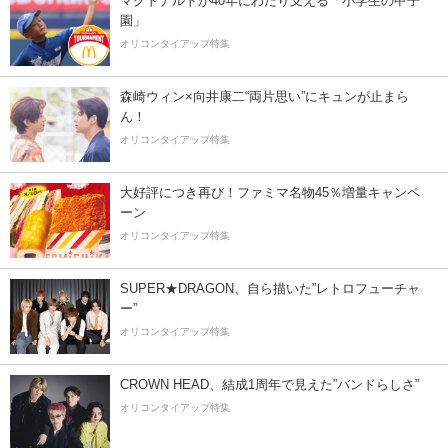
マクドナルドが40年にわたり支える「小学生の甲子
園」
オリコンタイアップ特集
森崎ウィン×向井康二“両片思い”にキュンが止まら
ん！
オリコンタイアップ特集
大好評につき再び！ファミマ名物45％増量キャンペ
ーン
オリコンタイアップ特集
SUPER★DRAGON、自ら描いた”レトロフューチャ
ー”
オリコンタイアップ特集
CROWN HEAD、結成1周年で見えた”バンドらしさ”
オリコンタイアップ特集