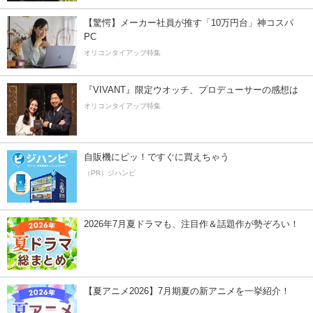
【驚愕】メーカー社員が推す「10万円台」神コスパ
PC
オリコンタイアップ特集
『VIVANT』限定ウオッチ、プロデューサーの感想は
オリコンタイアップ特集
自販機にピッ！ですぐに買えちゃう
（PR）ジハンピ
2026年7月夏ドラマも、注目作＆話題作が勢ぞろい！
【夏アニメ2026】7月期夏の新アニメを一挙紹介！