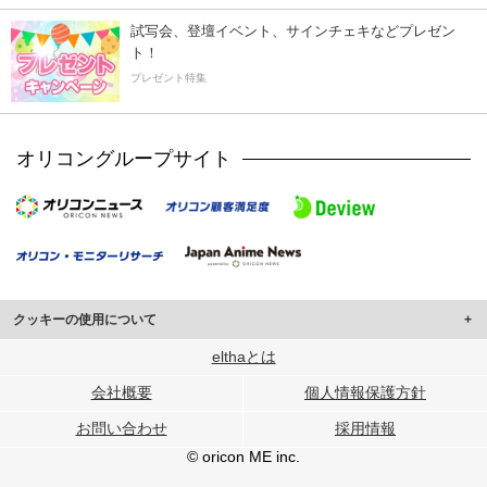
試写会、登壇イベント、サインチェキなどプレゼン
ト！
プレゼント特集
オリコングループサイト
クッキーの使用について
このサイトでは Cookie を使用して、ユーザーに合わせたコンテンツや広告の
elthaとは
表示、ソーシャル メディア機能の提供、広告の表示回数やクリック数の測定を
会社概要
個人情報保護方針
行っています。
また、ユーザーによるサイトの利用状況についても情報を収集し、ソーシャル
お問い合わせ
採用情報
メディアや広告配信、データ解析の各パートナーに提供しています。
各パートナーは、この情報とユーザーが各パートナーに提供した他の情報や、
© oricon ME inc.
ユーザーが各パートナーのサービスを使用したときに収集した他の情報を組み
合わせて使用することがあります。