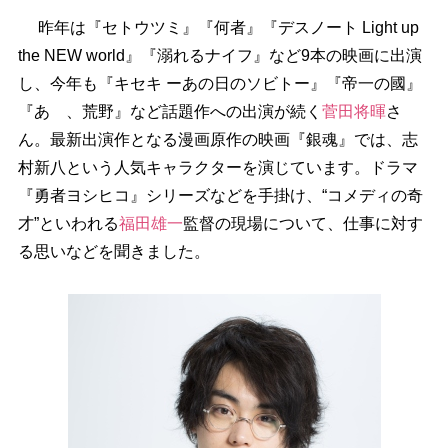
昨年は『セトウツミ』『何者』『デスノート Light up
the NEW world』『溺れるナイフ』など9本の映画に出演
し、今年も『キセキ ーあの日のソビトー』『帝一の國』
『あゝ、荒野』など話題作への出演が続く
菅田将暉
さ
ん。最新出演作となる漫画原作の映画『銀魂』では、志
村新八という人気キャラクターを演じています。ドラマ
『勇者ヨシヒコ』シリーズなどを手掛け、“コメディの奇
才”といわれる
福田雄一
監督の現場について、仕事に対す
る思いなどを聞きました。