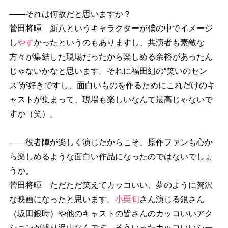
――それは何故だと思いますか？
菅田将暉 新八というキャラクターが僕の中でイメージ
し
す
かったというのもありますし、共演者も素敵な
方々が集結した現場だったから楽しめる余裕があったん
じゃないかなと思います。それに福田組の“笑いのセン
ス”が好きですし、面白いものを作るためにこれだけのキ
ャストが集まって、現場も楽しいなんて最高じゃないで
すか（笑）。
――役者陣が楽しく演じたからこそ、原作ファンも心か
ら楽しめるような面白い作品になったのではないでしょ
うか。
菅田将暉 ただただ笑えてカッコいい、夢のように贅沢
な映画になったと思います。
小栗旬
さん演じる銀さん
（坂田銀時）や他のキャストの皆さんのカッコいいアク
ションが盛り沢山なんです。そういったカッコいいシー