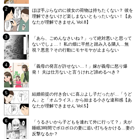
ほぼ手ぶらなのに彼女の荷物は持ちたくない？ 彼を
理解できないけど楽しまないともったいない！【あ
なたが理解できません Vol.8】
「あら、ごめんなさいね？」って絶対悪いと思って
ないでしょ…！ 私の畑に平然と踏み入る隣人…無
視？悪意？その行動にモヤモヤが止まらない
「義母の発言が許せない…！」嫁が義母に怒り爆
発！ 夫は仕方ないと言うけれど諦めるべき？
結婚前提の付き合いに喜ぶよし子だったが…「うど
ん」と「オムライス」から始まる小さな違和感【あ
なたが理解できません Vol.5】
「うるさいから子どもを連れて外に行って？」夫が
睡眠3時間でボロボロの妻に追い打ちをかける…妻の
反撃なるか？