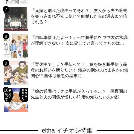
「元嫁と別れた理由ってそれ？」友人から夫の過去
を突っ込まれ不安…信じて結婚した夫の過去まで信
じれる？
「自転車借りたよ～！」って勝手に!? ママ友の常識
が理解できない！ 次に貸してと言ってきたのは…
「育休中でしょ？手伝って！」嫁を好き勝手使う義
母のお願いを断りたい！ 頼みの綱の夫はまさかの無
関心!? 自体は最悪の結末に…
「娘の通園バッグに手紙が入ってる…？」保育園の
先生と夫の関係が怪しい!? 妻の知らない夫の顔
eltha イチオシ特集