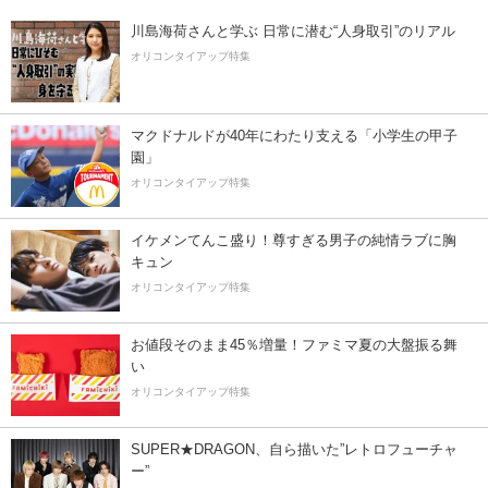
川島海荷さんと学ぶ 日常に潜む“人身取引”のリアル
オリコンタイアップ特集
マクドナルドが40年にわたり支える「小学生の甲子
園」
オリコンタイアップ特集
イケメンてんこ盛り！尊すぎる男子の純情ラブに胸
キュン
オリコンタイアップ特集
お値段そのまま45％増量！ファミマ夏の大盤振る舞
い
オリコンタイアップ特集
SUPER★DRAGON、自ら描いた”レトロフューチャ
ー”