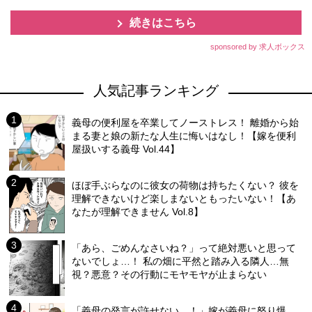
続きはこちら
sponsored by 求人ボックス
人気記事ランキング
義母の便利屋を卒業してノーストレス！ 離婚から始
まる妻と娘の新たな人生に悔いはなし！【嫁を便利
屋扱いする義母 Vol.44】
ほぼ手ぶらなのに彼女の荷物は持ちたくない？ 彼を
理解できないけど楽しまないともったいない！【あ
なたが理解できません Vol.8】
「あら、ごめんなさいね？」って絶対悪いと思って
ないでしょ…！ 私の畑に平然と踏み入る隣人…無
視？悪意？その行動にモヤモヤが止まらない
「義母の発言が許せない…！」嫁が義母に怒り爆