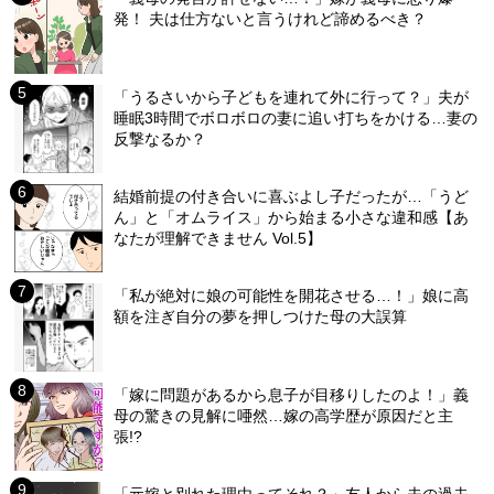
発！ 夫は仕方ないと言うけれど諦めるべき？
「うるさいから子どもを連れて外に行って？」夫が
睡眠3時間でボロボロの妻に追い打ちをかける…妻の
反撃なるか？
結婚前提の付き合いに喜ぶよし子だったが…「うど
ん」と「オムライス」から始まる小さな違和感【あ
なたが理解できません Vol.5】
「私が絶対に娘の可能性を開花させる…！」娘に高
額を注ぎ自分の夢を押しつけた母の大誤算
「嫁に問題があるから息子が目移りしたのよ！」義
母の驚きの見解に唖然…嫁の高学歴が原因だと主
張!?
「元嫁と別れた理由ってそれ？」友人から夫の過去