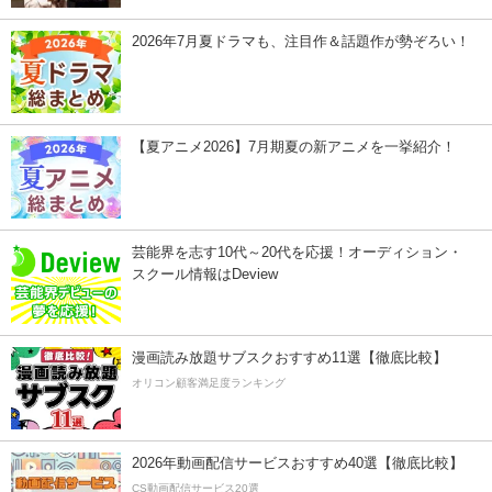
2026年7月夏ドラマも、注目作＆話題作が勢ぞろい！
【夏アニメ2026】7月期夏の新アニメを一挙紹介！
芸能界を志す10代～20代を応援！オーディション・
スクール情報はDeview
漫画読み放題サブスクおすすめ11選【徹底比較】
オリコン顧客満足度ランキング
2026年動画配信サービスおすすめ40選【徹底比較】
CS動画配信サービス20選