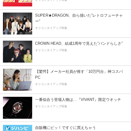
SUPER★DRAGON、自ら描いた”レトロフューチャ
ー”
オリコンタイアップ特集
CROWN HEAD、結成1周年で見えた”バンドらしさ”
オリコンタイアップ特集
【驚愕】メーカー社員が推す「10万円台」神コスパ
PC
オリコンタイアップ特集
一番似合う登場人物は…『VIVANT』限定ウオッチ
オリコンタイアップ特集
自販機にピッ！ですぐに買えちゃう