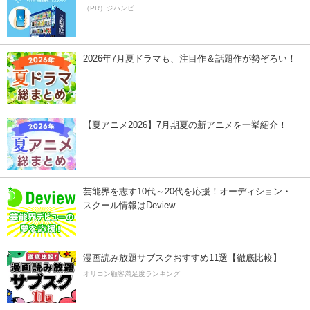
（PR）ジハンピ
2026年7月夏ドラマも、注目作＆話題作が勢ぞろい！
【夏アニメ2026】7月期夏の新アニメを一挙紹介！
芸能界を志す10代～20代を応援！オーディション・
スクール情報はDeview
漫画読み放題サブスクおすすめ11選【徹底比較】
オリコン顧客満足度ランキング