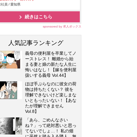
社員 / 愛知県
続きはこちら
sponsored by 求人ボックス
人気記事ランキング
義母の便利屋を卒業してノ
ーストレス！ 離婚から始
まる妻と娘の新たな人生に
悔いはなし！【嫁を便利屋
扱いする義母 Vol.44】
ほぼ手ぶらなのに彼女の荷
物は持ちたくない？ 彼を
理解できないけど楽しまな
いともったいない！【あな
たが理解できません
Vol.8】
「あら、ごめんなさい
ね？」って絶対悪いと思っ
てないでしょ…！ 私の畑
に平然と踏み入る隣人…無