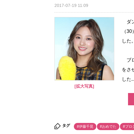
2017-07-19 11:09
ダン
（3
した
ブロ
をさ
した..
[拡大写真]
タグ
#伊藤千晃
#おめでた
#ブロ