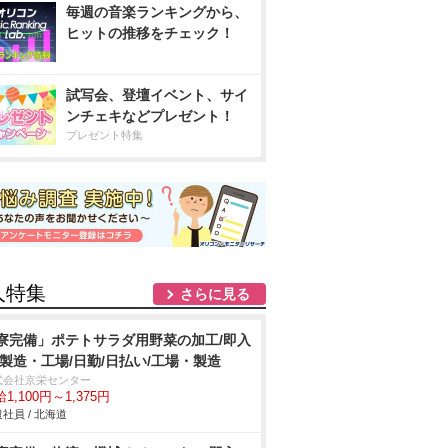
毎週の音楽ランキングから、
ヒットの推移をチェック！
試写会、登壇イベント、サイ
ンチェキなどプレゼント！
プレゼント特集
人特集
さらに見る
寮完備」ポテトサラダ用野菜の加工/即入
/製造・工場/日勤/日払い/工場・製造
式会社京栄センター
1,100円～1,375円
社員 / 北海道