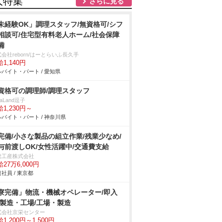
人特集
さらに見る
未経験OK」調理スタッフ/無資格可/シフ
相談可/住宅型有料老人ホーム/社会保障
備
会社reborn/はーとらいふ長久手
1,140円
バイト・パート / 愛知県
資格可の調理師/調理スタッフ
LaLand逗子
1,230円～
バイト・パート / 神奈川県
完備/小さな製品の組立作業/残業少なめ/
与前渡しOK/女性活躍中/交通費支給
総工産株式会社
27万6,000円
社員 / 東京都
寮完備」物流・機械オペレーター/即入
/製造・工場/工場・製造
式会社京栄センター
1,200円～1,500円