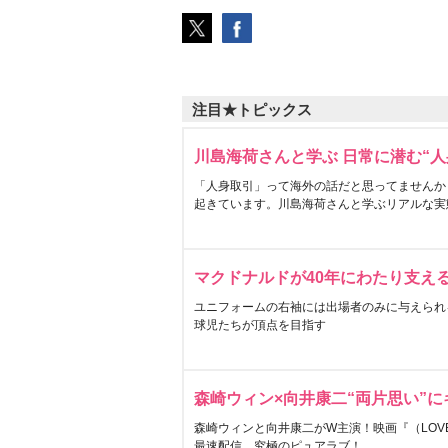
注目★トピックス
川島海荷さんと学ぶ 日常に潜む“人
「人身取引」って海外の話だと思ってませんか
起きています。川島海荷さんと学ぶリアルな実
マクドナルドが40年にわたり支え
ユニフォームの右袖には出場者のみに与えられ
球児たちが頂点を目指す
森崎ウィン×向井康二“両片思い”
森崎ウィンと向井康二がW主演！映画『（LOVE S
最速配信。究極のピュアラブ！