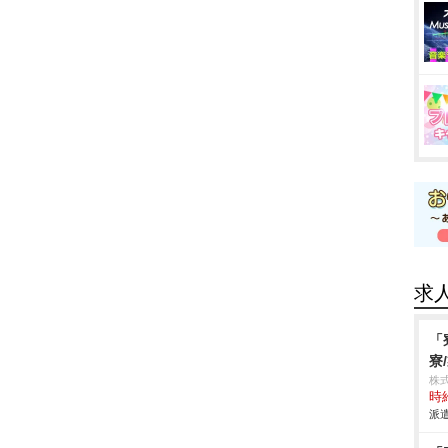
求
「
寮
株
時給
派遣