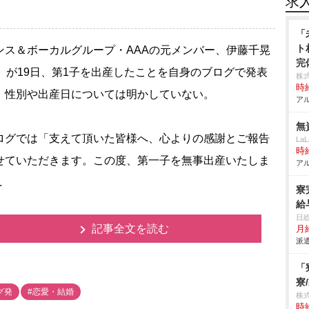
求
「
ト
ス＆ボーカルグループ・AAAの元メンバー、伊藤千晃
完
0）が19日、第1子を出産したことを自身のブログで発表
株式
時給
。性別や出産日については明かしていない。
アル
無
グでは「支えて頂いた皆様へ、心よりの感謝とご報告
La
時給
せていただきます。この度、第一子を無事出産いたしま
アル
.
寮
給
日
記事全文を読む
月給
派遣
「
寮
グ発
#恋愛・結婚
株
時給