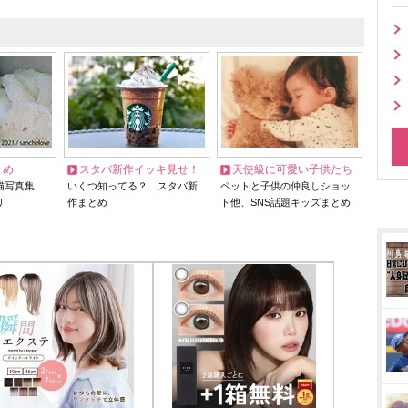
とめ
スタバ新作イッキ見せ！
天使級に可愛い子供たち
猫写真集…
いくつ知ってる？ スタバ新
ペットと子供の仲良しショッ
リ
作まとめ
ト他、SNS話題キッズまとめ