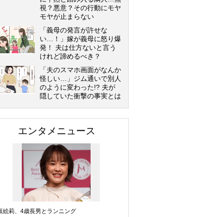
視？悪意？その行動にモヤ
モヤが止まらない
「義母の発言が許せな
い…！」嫁が義母に怒り爆
発！ 夫は仕方ないと言う
けれど諦めるべき？
「夫のスマホ画面がなんか
怪しい…」ジム通いで別人
のように変わった!? 夫が
隠していた衝撃の事実とは
エンタメニュース
坂絵莉、4歳長男とランニング