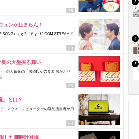
にキュンが止まらん！
ONG）』が8／５よりJ:COM STREAMで
マ夏の大盤振る舞い
ートの人気企画「お値段そのまま おかわり
催！
選」とは？
で、マウスコンピューターの製品担当者が用
表現した腕時計登場