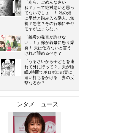
「あら、ごめんなさい
ね？」って絶対悪いと思っ
てないでしょ…！ 私の畑
に平然と踏み入る隣人…無
視？悪意？その行動にモヤ
モヤが止まらない
「義母の発言が許せな
い…！」嫁が義母に怒り爆
発！ 夫は仕方ないと言う
けれど諦めるべき？
「うるさいから子どもを連
れて外に行って？」夫が睡
眠3時間でボロボロの妻に
追い打ちをかける…妻の反
撃なるか？
エンタメニュース