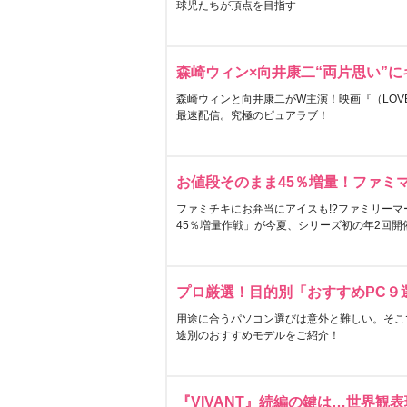
球児たちが頂点を目指す
森崎ウィン×向井康二“両片思い”
森崎ウィンと向井康二がW主演！映画『（LOVE S
最速配信。究極のピュアラブ！
お値段そのまま45％増量！ファミ
ファミチキにお弁当にアイスも!?ファミリーマ
45％増量作戦」が今夏、シリーズ初の年2回開
プロ厳選！目的別「おすすめPC９
用途に合うパソコン選びは意外と難しい。そこ
途別のおすすめモデルをご紹介！
『VIVANT』続編の鍵は…世界観