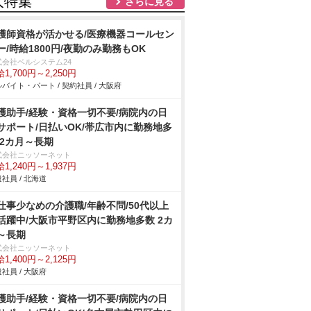
人特集
さらに見る
護師資格が活かせる/医療機器コールセン
ー/時給1800円/夜勤のみ勤務もOK
式会社ベルシステム24
1,700円～2,250円
バイト・パート / 契約社員 / 大阪府
護助手/経験・資格一切不要/病院内の日
サポート/日払いOK/帯広市内に勤務地多
 2カ月～長期
式会社ニッソーネット
1,240円～1,937円
社員 / 北海道
仕事少なめの介護職/年齢不問/50代以上
活躍中/大阪市平野区内に勤務地多数 2カ
～長期
式会社ニッソーネット
1,400円～2,125円
社員 / 大阪府
護助手/経験・資格一切不要/病院内の日