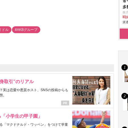
常
多
株
時給
派遣
イドル
#AKBグループ
身取引”のリアル
？実は恋愛や悪質ホスト、SNSの投稿からも
態。
る「小学生の甲子園」
る「マクドナルド・ワッペン」をつけて学童