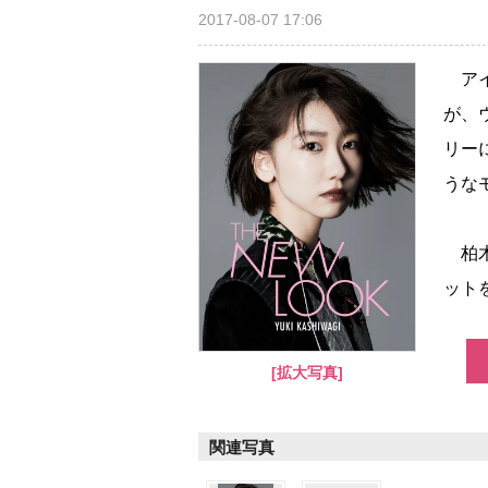
2017-08-07 17:06
アイ
が、
リー
うな
柏木
ットを
[拡大写真]
関連写真