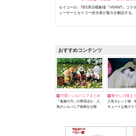
セイコーが、TBS系日曜劇場『VIVANT』コ
ューサーとセイコー担当者が魅力を解説する。
おすすめコンテンツ
可愛いシルバニアまとめ
癒やしの猫ま
『鬼滅の刃』の再現ほか、人
人気タレント猫、
気のシルバニア投稿を公開
キュートな猫ズラ