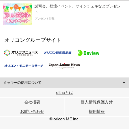
試写会、登壇イベント、サインチェキなどプレゼン
ト！
プレゼント特集
オリコングループサイト
クッキーの使用について
このサイトでは Cookie を使用して、ユーザーに合わせたコンテンツや広告の
elthaとは
表示、ソーシャル メディア機能の提供、広告の表示回数やクリック数の測定を
会社概要
個人情報保護方針
行っています。
また、ユーザーによるサイトの利用状況についても情報を収集し、ソーシャル
お問い合わせ
採用情報
メディアや広告配信、データ解析の各パートナーに提供しています。
各パートナーは、この情報とユーザーが各パートナーに提供した他の情報や、
© oricon ME inc.
ユーザーが各パートナーのサービスを使用したときに収集した他の情報を組み
合わせて使用することがあります。