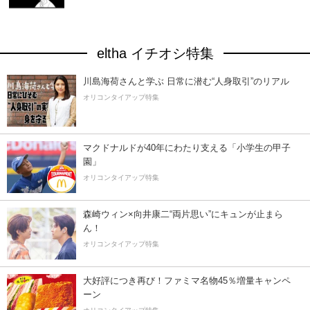
eltha イチオシ特集
川島海荷さんと学ぶ 日常に潜む“人身取引”のリアル
オリコンタイアップ特集
マクドナルドが40年にわたり支える「小学生の甲子
園」
オリコンタイアップ特集
森崎ウィン×向井康二“両片思い”にキュンが止まら
ん！
オリコンタイアップ特集
大好評につき再び！ファミマ名物45％増量キャンペ
ーン