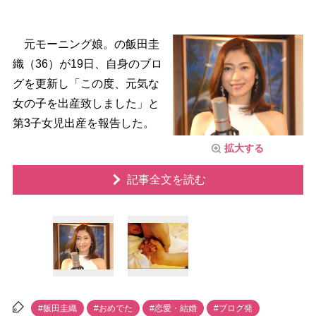
元モーニング娘。の飯田圭
織（36）が19日、自身のブロ
グを更新し「この度、元気な
女の子を出産致しました」と
第3子女児出産を報告した。
拡大する
記事全文を読む
#飯田圭織
#おめでた
#恋愛・結婚
#ブログ発