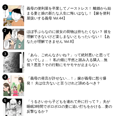
義母の便利屋を卒業してノーストレス！ 離婚から始
まる妻と娘の新たな人生に悔いはなし！【嫁を便利
屋扱いする義母 Vol.44】
ほぼ手ぶらなのに彼女の荷物は持ちたくない？ 彼を
理解できないけど楽しまないともったいない！【あ
なたが理解できません Vol.8】
「あら、ごめんなさいね？」って絶対悪いと思って
ないでしょ…！ 私の畑に平然と踏み入る隣人…無
視？悪意？その行動にモヤモヤが止まらない
「義母の発言が許せない…！」嫁が義母に怒り爆
発！ 夫は仕方ないと言うけれど諦めるべき？
「うるさいから子どもを連れて外に行って？」夫が
睡眠3時間でボロボロの妻に追い打ちをかける…妻の
反撃なるか？