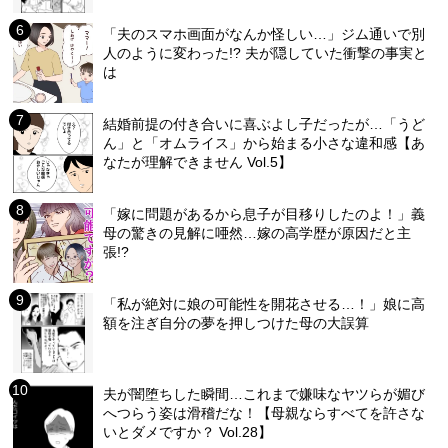
「夫のスマホ画面がなんか怪しい…」ジム通いで別
人のように変わった!? 夫が隠していた衝撃の事実と
は
結婚前提の付き合いに喜ぶよし子だったが…「うど
ん」と「オムライス」から始まる小さな違和感【あ
なたが理解できません Vol.5】
「嫁に問題があるから息子が目移りしたのよ！」義
母の驚きの見解に唖然…嫁の高学歴が原因だと主
張!?
「私が絶対に娘の可能性を開花させる…！」娘に高
額を注ぎ自分の夢を押しつけた母の大誤算
夫が闇堕ちした瞬間…これまで嫌味なヤツらが媚び
へつらう姿は滑稽だな！【母親ならすべてを許さな
いとダメですか？ Vol.28】