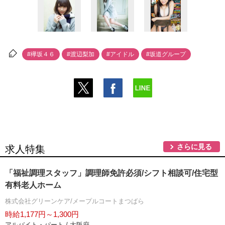
#欅坂４６
#渡辺梨加
#アイドル
#坂道グループ
さらに見る
求人特集
「福祉調理スタッフ」調理師免許必須/シフト相談可/住宅型
有料老人ホーム
株式会社グリーンケア/メープルコートまつばら
時給1,177円～1,300円
アルバイト・パート / 大阪府