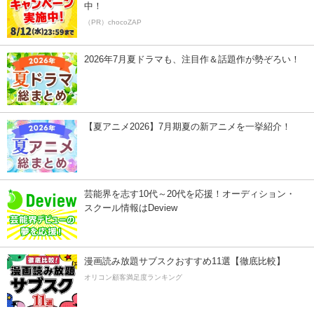
中！
（PR）chocoZAP
2026年7月夏ドラマも、注目作＆話題作が勢ぞろい！
【夏アニメ2026】7月期夏の新アニメを一挙紹介！
芸能界を志す10代～20代を応援！オーディション・
スクール情報はDeview
漫画読み放題サブスクおすすめ11選【徹底比較】
オリコン顧客満足度ランキング