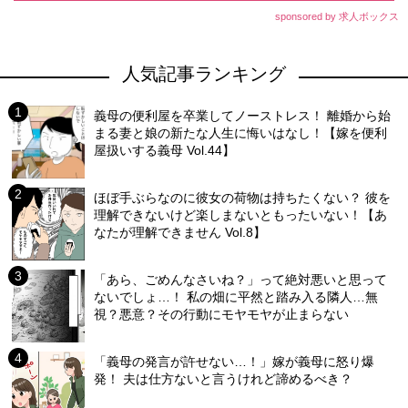
sponsored by 求人ボックス
人気記事ランキング
義母の便利屋を卒業してノーストレス！ 離婚から始
まる妻と娘の新たな人生に悔いはなし！【嫁を便利
屋扱いする義母 Vol.44】
ほぼ手ぶらなのに彼女の荷物は持ちたくない？ 彼を
理解できないけど楽しまないともったいない！【あ
なたが理解できません Vol.8】
「あら、ごめんなさいね？」って絶対悪いと思って
ないでしょ…！ 私の畑に平然と踏み入る隣人…無
視？悪意？その行動にモヤモヤが止まらない
「義母の発言が許せない…！」嫁が義母に怒り爆
発！ 夫は仕方ないと言うけれど諦めるべき？