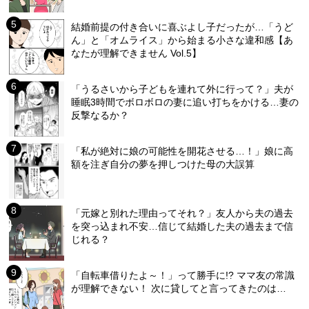
結婚前提の付き合いに喜ぶよし子だったが…「うど
ん」と「オムライス」から始まる小さな違和感【あ
なたが理解できません Vol.5】
「うるさいから子どもを連れて外に行って？」夫が
睡眠3時間でボロボロの妻に追い打ちをかける…妻の
反撃なるか？
「私が絶対に娘の可能性を開花させる…！」娘に高
額を注ぎ自分の夢を押しつけた母の大誤算
「元嫁と別れた理由ってそれ？」友人から夫の過去
を突っ込まれ不安…信じて結婚した夫の過去まで信
じれる？
「自転車借りたよ～！」って勝手に!? ママ友の常識
が理解できない！ 次に貸してと言ってきたのは…