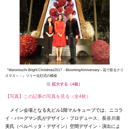
『Marunouchi Bright Christmas2017－BloomingAnniversary～花で彩るクリ
スマス～－』ツリー点灯式の模様
拡大する（4枚）
【写真】この記事の写真を見る（全4枚）
メイン会場となる丸ビル1階マルキューブでは、ニコラ
イ・バーグマン氏がデザイン・プロデュース、長谷川喜
美氏（ベルベッタ・デザイン）空間デザイン・演出によ