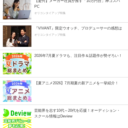
【驚愕】メーカー社員が推す「10万円台」神コスパ
PC
オリコンタイアップ特集
『VIVANT』限定ウオッチ、プロデューサーの感想は
オリコンタイアップ特集
2026年7月夏ドラマも、注目作＆話題作が勢ぞろい！
【夏アニメ2026】7月期夏の新アニメを一挙紹介！
芸能界を志す10代～20代を応援！オーディション・
スクール情報はDeview