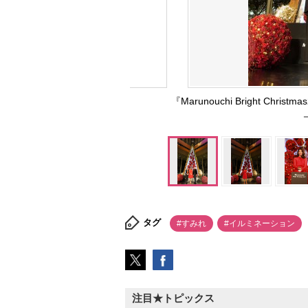
『Marunouchi Bright Chri
タグ
#すみれ
#イルミネーション
注目★トピックス