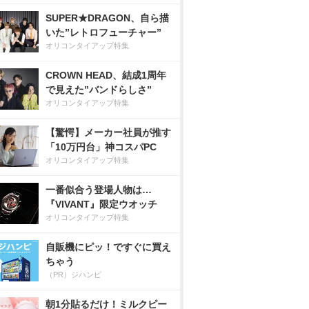
SUPER★DRAGON、自ら描
いた”レトロフューチャー”
オリコンタイアップ特集
CROWN HEAD、結成1周年
で見えた”バンドらしさ”
オリコンタイアップ特集
【驚愕】メーカー社員が推す
「10万円台」神コスパPC
オリコンタイアップ特集
一番似合う登場人物は…
『VIVANT』限定ウオッチ
オリコンタイアップ特集
自販機にピッ！ですぐに買え
ちゃう
（PR）ジハンピ
朝1分貼るだけ！ミルクピー