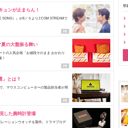
登
にキュンが止まらん！
ONG）』が8／５よりJ:COM STREAMで
マ夏の大盤振る舞い
ートの人気企画「お値段そのまま おかわり
催！
選」とは？
で、マウスコンピューターの製品担当者が用
表現した腕時計登場
ラボレーションウオッチを製作。ドラマプロデ