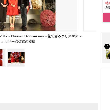
時給
派遣
stmas2017－BloomingAnniversary～花で彩るクリスマス～
－』ツリー点灯式の模様