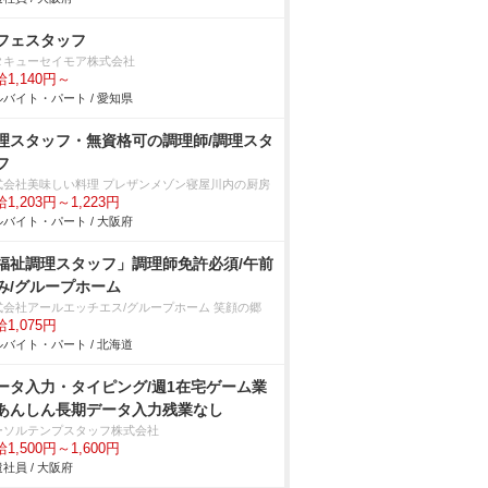
フェスタッフ
タキューセイモア株式会社
1,140円～
バイト・パート / 愛知県
理スタッフ・無資格可の調理師/調理スタ
フ
式会社美味しい料理 プレザンメゾン寝屋川内の厨房
1,203円～1,223円
バイト・パート / 大阪府
福祉調理スタッフ」調理師免許必須/午前
み/グループホーム
式会社アールエッチエス/グループホーム 笑顔の郷
1,075円
バイト・パート / 北海道
ータ入力・タイピング/週1在宅ゲーム業
あんしん長期データ入力残業なし
ーソルテンプスタッフ株式会社
1,500円～1,600円
社員 / 大阪府