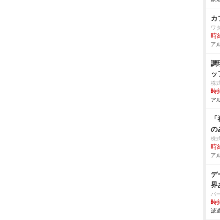
カ
ワ
時給
アル
調
ッ
株
時給
アル
「
の
株
時給
アル
デ
界
パ
時給
派遣