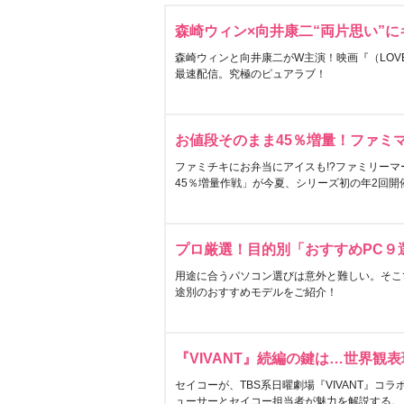
森崎ウィン×向井康二“両片思い”
森崎ウィンと向井康二がW主演！映画『（LOVE S
最速配信。究極のピュアラブ！
お値段そのまま45％増量！ファミ
ファミチキにお弁当にアイスも!?ファミリーマ
45％増量作戦」が今夏、シリーズ初の年2回開
プロ厳選！目的別「おすすめPC９
用途に合うパソコン選びは意外と難しい。そこ
途別のおすすめモデルをご紹介！
『VIVANT』続編の鍵は…世界観
セイコーが、TBS系日曜劇場『VIVANT』コ
ューサーとセイコー担当者が魅力を解説する。