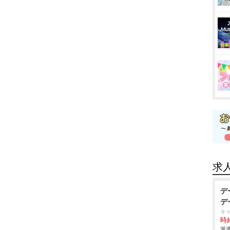
求
デ
デ
キ
時給
派遣