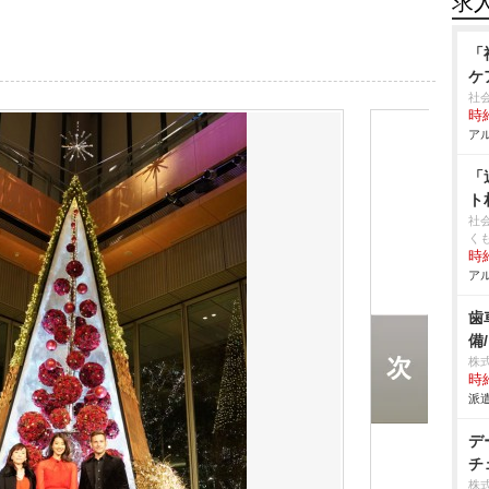
求
「
ケ
社
時給
アル
「
ト
社
く
時給
アル
歯
備
株
時給
派遣
デ
チ
株式