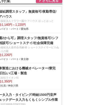
人特集
さらに見る
福祉調理スタッフ」無資格可/夜勤専従/
アハウス
会福祉法人フラワー園/ケアハウス ほっとはっと
1,140円～1,220円
バイト・パート / 愛知県
週2から可」調理スタッフ/無資格可/シフ
相談可/ショートステイ/社会保障完備
会福祉法人嘉祥会/高齢者 ショートステイサービスぬ
もりの園
1,226円
バイト・パート / 東京都
車製造における機械オペレーター/寮完
/日払い/工場・製造
式会社ライオン社
1,350円
社員 / 神奈川県
ータ入力・タイピング/時給1500円音声
ェックデータ入力もくもくシンプル作業
会社MAYA STAFFING