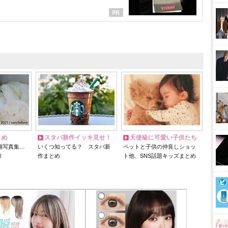
とめ
スタバ新作イッキ見せ！
天使級に可愛い子供たち
猫写真集…
いくつ知ってる？ スタバ新
ペットと子供の仲良しショッ
リ
作まとめ
ト他、SNS話題キッズまとめ