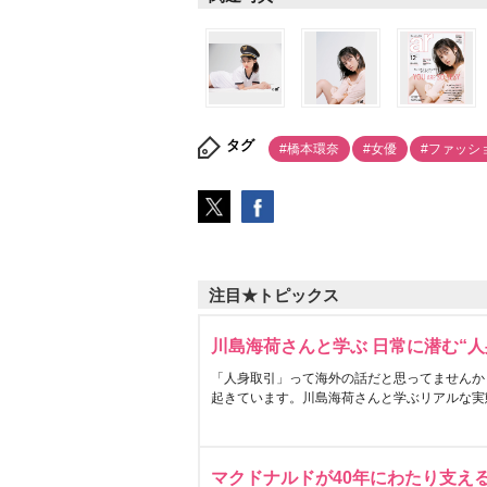
タグ
#橋本環奈
#女優
#ファッシ
注目★トピックス
川島海荷さんと学ぶ 日常に潜む“人
「人身取引」って海外の話だと思ってませんか
起きています。川島海荷さんと学ぶリアルな実
マクドナルドが40年にわたり支え