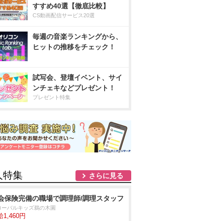
すすめ40選【徹底比較】
CS動画配信サービス20選
毎週の音楽ランキングから、
ヒットの推移をチェック！
試写会、登壇イベント、サイ
ンチェキなどプレゼント！
プレゼント特集
人特集
さらに見る
会保険完備の職場で調理師/調理スタッフ
ローバルキッズ鵜の木園
1,460円