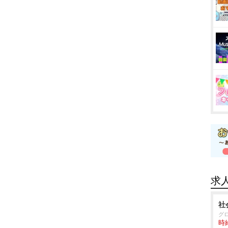
求
社
グ
時給