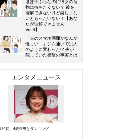
ほぼ手ぶらなのに彼女の荷
物は持ちたくない？ 彼を
理解できないけど楽しまな
いともったいない！【あな
たが理解できません
Vol.8】
「夫のスマホ画面がなんか
怪しい…」ジム通いで別人
のように変わった!? 夫が
隠していた衝撃の事実とは
エンタメニュース
坂絵莉、4歳長男とランニング