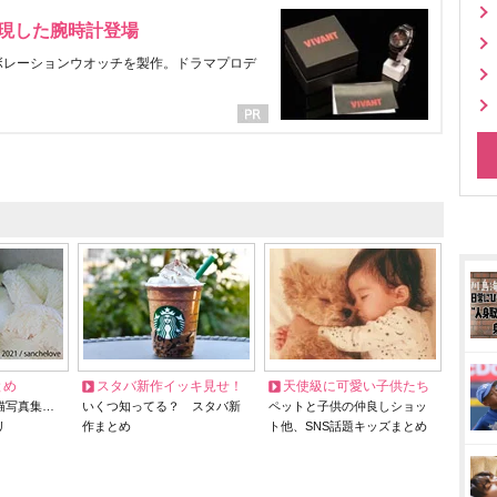
表現した腕時計登場
ラボレーションウオッチを製作。ドラマプロデ
とめ
スタバ新作イッキ見せ！
天使級に可愛い子供たち
猫写真集…
いくつ知ってる？ スタバ新
ペットと子供の仲良しショッ
リ
作まとめ
ト他、SNS話題キッズまとめ