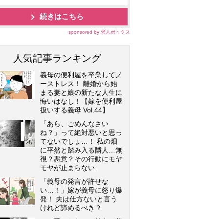
続きはこちら
sponsored by 求人ボックス
人気記事ランキング
義母の便利屋を卒業してノ
ーストレス！ 離婚から始
まる妻と娘の新たな人生に
悔いはなし！【嫁を便利屋
扱いする義母 Vol.44】
「あら、ごめんなさい
ね？」って絶対悪いと思っ
てないでしょ…！ 私の畑
に平然と踏み入る隣人…無
視？悪意？その行動にモヤ
モヤが止まらない
「義母の発言が許せな
い…！」嫁が義母に怒り爆
発！ 夫は仕方ないと言う
けれど諦めるべき？