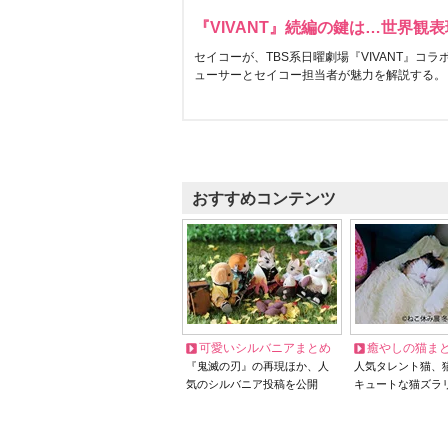
『VIVANT』続編の鍵は…世界観
セイコーが、TBS系日曜劇場『VIVANT』コ
ューサーとセイコー担当者が魅力を解説する。
おすすめコンテンツ
可愛いシルバニアまとめ
癒やしの猫ま
『鬼滅の刃』の再現ほか、人
人気タレント猫、
気のシルバニア投稿を公開
キュートな猫ズラ