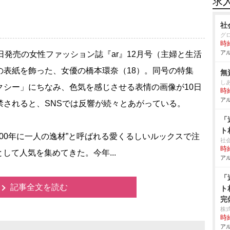
求
社
グ
時給
アル
日発売の女性ファッション誌『ar』12月号（主婦と生活
の表紙を飾った、女優の橋本環奈（18）。同号の特集
無
し
クシー」にちなみ、色気を感じさせる表情の画像が10日
時給
アル
禁されると、SNSでは反響が続々とあがっている。
「
ト
000年に一人の逸材”と呼ばれる愛くるしいルックスで注
社
時給
して人気を集めてきた。今年...
アル
「
記事全文を読む
ト
完
株
時給
アル