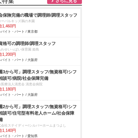
人特集
さらに見る
会保険完備の職場で調理師/調理スタッフ
ローバルキッズ鵜の木園
1,460円
バイト・パート / 東京都
資格可の調理師/調理スタッフ
あわせいっぱい保育園 姫島
1,200円
バイト・パート / 大阪府
週3から可」調理スタッフ/無資格可/シフ
相談可/病院/社会保障完備
会医療法人清恵会 清恵会病院
1,180円
バイト・パート / 大阪府
週2から可」調理スタッフ/無資格可/シフ
相談可/住宅型有料老人ホーム/社会保障
備
式会社ステイディー/シルバーホームまつよし
1,140円
バイト・パート / 愛知県