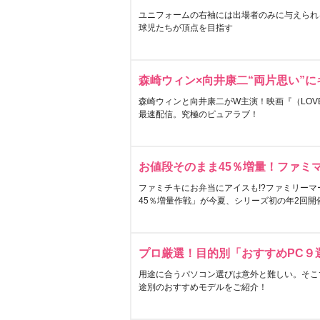
ユニフォームの右袖には出場者のみに与えられ
球児たちが頂点を目指す
森崎ウィン×向井康二“両片思い”
森崎ウィンと向井康二がW主演！映画『（LOVE S
最速配信。究極のピュアラブ！
お値段そのまま45％増量！ファミ
ファミチキにお弁当にアイスも!?ファミリーマ
45％増量作戦」が今夏、シリーズ初の年2回開
プロ厳選！目的別「おすすめPC９
用途に合うパソコン選びは意外と難しい。そこ
途別のおすすめモデルをご紹介！