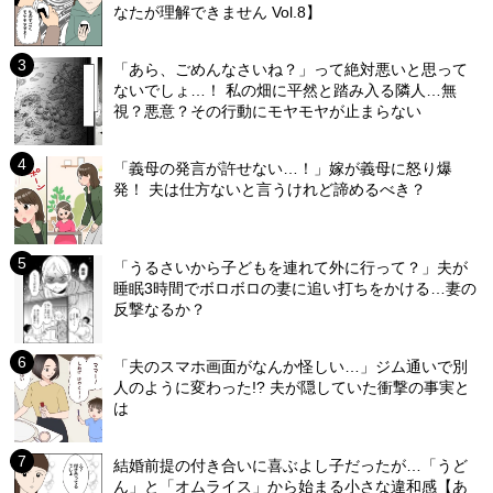
なたが理解できません Vol.8】
「あら、ごめんなさいね？」って絶対悪いと思って
ないでしょ…！ 私の畑に平然と踏み入る隣人…無
視？悪意？その行動にモヤモヤが止まらない
「義母の発言が許せない…！」嫁が義母に怒り爆
発！ 夫は仕方ないと言うけれど諦めるべき？
「うるさいから子どもを連れて外に行って？」夫が
睡眠3時間でボロボロの妻に追い打ちをかける…妻の
反撃なるか？
「夫のスマホ画面がなんか怪しい…」ジム通いで別
人のように変わった!? 夫が隠していた衝撃の事実と
は
結婚前提の付き合いに喜ぶよし子だったが…「うど
ん」と「オムライス」から始まる小さな違和感【あ