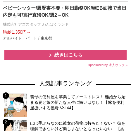
ベビーシッター/履歴書不要・即日勤務OK/WEB面接で当日
内定も可/直行直帰OK/週2～OK
株式会社アズスタッフ わんぱくランド
時給1,350円～
アルバイト・パート / 東京都
続きはこちら
sponsored by 求人ボックス
人気記事ランキング
義母の便利屋を卒業してノーストレス！ 離婚から始
まる妻と娘の新たな人生に悔いはなし！【嫁を便利
屋扱いする義母 Vol.44】
ほぼ手ぶらなのに彼女の荷物は持ちたくない？ 彼を
理解できないけど楽しまないともったいない！【あ