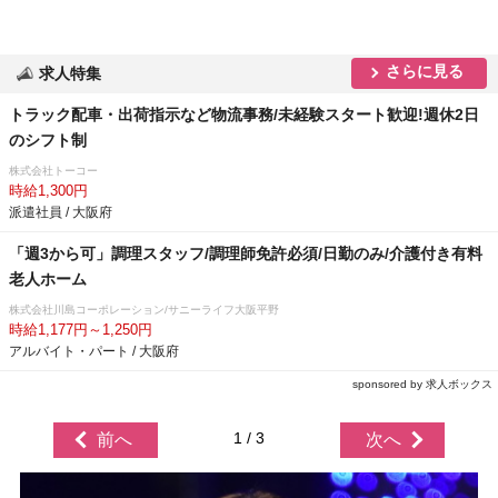
さらに見る
求人特集
トラック配車・出荷指示など物流事務/未経験スタート歓迎!週休2日
のシフト制
株式会社トーコー
時給1,300円
派遣社員 / 大阪府
「週3から可」調理スタッフ/調理師免許必須/日勤のみ/介護付き有料
老人ホーム
株式会社川島コーポレーション/サニーライフ大阪平野
時給1,177円～1,250円
アルバイト・パート / 大阪府
sponsored by 求人ボックス
1 / 3
前へ
次へ