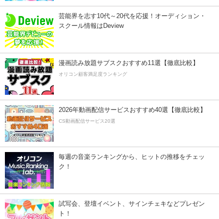
芸能界を志す10代～20代を応援！オーディション・
スクール情報はDeview
漫画読み放題サブスクおすすめ11選【徹底比較】
オリコン顧客満足度ランキング
2026年動画配信サービスおすすめ40選【徹底比較】
CS動画配信サービス20選
毎週の音楽ランキングから、ヒットの推移をチェッ
ク！
試写会、登壇イベント、サインチェキなどプレゼン
ト！