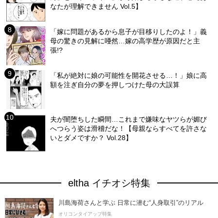
なたが理解できません Vol.5】
「嫁に問題があるから息子が目移りしたのよ！」義
母の驚きの見解に唖然…嫁の高学歴が原因だと主
張!?
「私が絶対に娘の可能性を開花させる…！」娘に高
額を注ぎ自分の夢を押しつけた母の大誤算
夫が闇堕ちした瞬間…これまで嫌味なヤツらが媚び
へつらう姿は滑稽だな！【母親ならすべてを許さな
いとダメですか？ Vol.28】
eltha イチオシ特集
川島海荷さんと学ぶ 日常に潜む“人身取引”のリアル
オリコンタイアップ特集