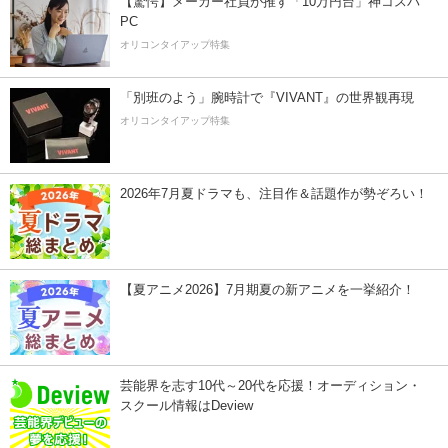
【驚愕】メーカー社員が推す「10万円台」神コスパ
PC
オリコンタイアップ特集
「別班のよう」腕時計で『VIVANT』の世界観再現
オリコンタイアップ特集
2026年7月夏ドラマも、注目作＆話題作が勢ぞろい！
【夏アニメ2026】7月期夏の新アニメを一挙紹介！
芸能界を志す10代～20代を応援！オーディション・
スクール情報はDeview