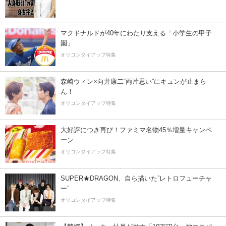
マクドナルドが40年にわたり支える「小学生の甲子
園」
オリコンタイアップ特集
森崎ウィン×向井康二“両片思い”にキュンが止まら
ん！
オリコンタイアップ特集
大好評につき再び！ファミマ名物45％増量キャンペ
ーン
オリコンタイアップ特集
SUPER★DRAGON、自ら描いた”レトロフューチャ
ー”
オリコンタイアップ特集