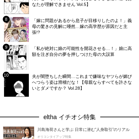
なたが理解できません Vol.5】
「嫁に問題があるから息子が目移りしたのよ！」義
母の驚きの見解に唖然…嫁の高学歴が原因だと主
張!?
「私が絶対に娘の可能性を開花させる…！」娘に高
額を注ぎ自分の夢を押しつけた母の大誤算
夫が闇堕ちした瞬間…これまで嫌味なヤツらが媚び
へつらう姿は滑稽だな！【母親ならすべてを許さな
いとダメですか？ Vol.28】
eltha イチオシ特集
川島海荷さんと学ぶ 日常に潜む“人身取引”のリアル
オリコンタイアップ特集