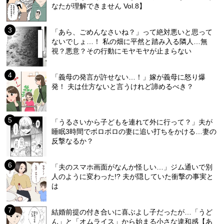
なたが理解できません Vol.8】
「あら、ごめんなさいね？」って絶対悪いと思って
ないでしょ…！ 私の畑に平然と踏み入る隣人…無
視？悪意？その行動にモヤモヤが止まらない
「義母の発言が許せない…！」嫁が義母に怒り爆
発！ 夫は仕方ないと言うけれど諦めるべき？
「うるさいから子どもを連れて外に行って？」夫が
睡眠3時間でボロボロの妻に追い打ちをかける…妻の
反撃なるか？
「夫のスマホ画面がなんか怪しい…」ジム通いで別
人のように変わった!? 夫が隠していた衝撃の事実と
は
結婚前提の付き合いに喜ぶよし子だったが…「うど
ん」と「オムライス」から始まる小さな違和感【あ