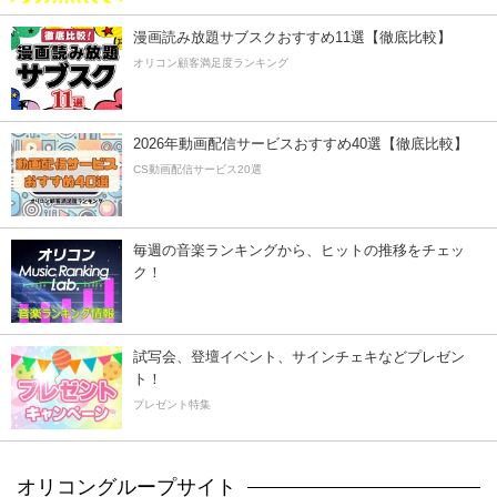
漫画読み放題サブスクおすすめ11選【徹底比較】
オリコン顧客満足度ランキング
2026年動画配信サービスおすすめ40選【徹底比較】
CS動画配信サービス20選
毎週の音楽ランキングから、ヒットの推移をチェッ
ク！
試写会、登壇イベント、サインチェキなどプレゼン
ト！
プレゼント特集
オリコングループサイト