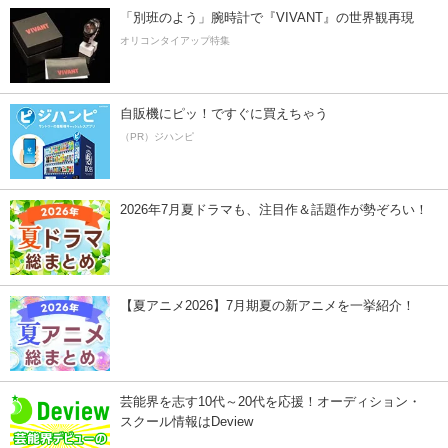
「別班のよう」腕時計で『VIVANT』の世界観再現
オリコンタイアップ特集
自販機にピッ！ですぐに買えちゃう
（PR）ジハンピ
2026年7月夏ドラマも、注目作＆話題作が勢ぞろい！
【夏アニメ2026】7月期夏の新アニメを一挙紹介！
芸能界を志す10代～20代を応援！オーディション・
スクール情報はDeview