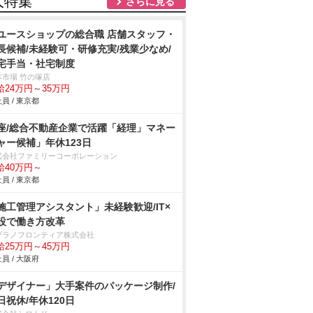
人特集
さらに見る
ユースショップの総合職 店舗スタッフ・
長候補/未経験可・研修充実/残業少なめ/
宅手当・社宅制度
本市場 竹の塚店
給24万円～35万円
員 / 東京都
座/総合不動産企業で活躍「経理」マネー
ャー候補」年休123日
式会社ファミリーコーポレーション
給40万円～
員 / 東京都
施工管理アシスタント」未経験歓迎/IT×
設で働き方改革
ヅラノフロンティア株式会社
給25万円～45万円
員 / 大阪府
デザイナー」大手案件のパッケージ制作/
日祝休/年休120日