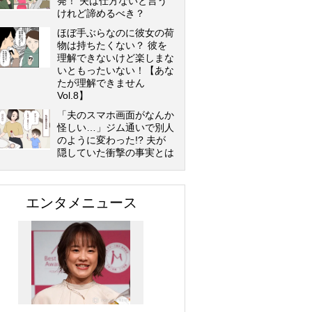
発！ 夫は仕方ないと言う
けれど諦めるべき？
ほぼ手ぶらなのに彼女の荷
物は持ちたくない？ 彼を
理解できないけど楽しまな
いともったいない！【あな
たが理解できません
Vol.8】
「夫のスマホ画面がなんか
怪しい…」ジム通いで別人
のように変わった!? 夫が
隠していた衝撃の事実とは
エンタメニュース