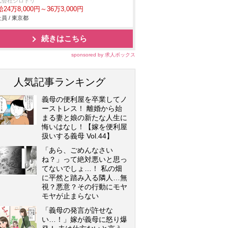
式会社シロトリ
24万8,000円～36万3,000円
員 / 東京都
続きはこちら
sponsored by 求人ボックス
人気記事ランキング
義母の便利屋を卒業してノ
ーストレス！ 離婚から始
まる妻と娘の新たな人生に
悔いはなし！【嫁を便利屋
扱いする義母 Vol.44】
「あら、ごめんなさい
ね？」って絶対悪いと思っ
てないでしょ…！ 私の畑
に平然と踏み入る隣人…無
視？悪意？その行動にモヤ
モヤが止まらない
「義母の発言が許せな
い…！」嫁が義母に怒り爆