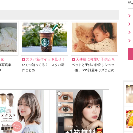
登
とめ
スタバ新作イッキ見せ！
天使級に可愛い子供たち
猫写真集…
いくつ知ってる？ スタバ新
ペットと子供の仲良しショッ
リ
作まとめ
ト他、SNS話題キッズまとめ