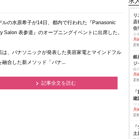
求
リ
店
ルの水原希子が14日、都内で行われた『Panasonic
住
uty Salon 表参道』のオープニングイベントに出席した。
古
月
正社
は、パナソニックが発表した美容家電とマインドフル
銀
を融合した新メソッド「パナ...
ジ
株
月
正社
記事全文を読む
「
建
ツ
月
正社
「
土