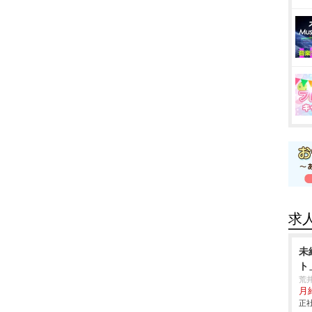
求
未
ト
荒
月
正社