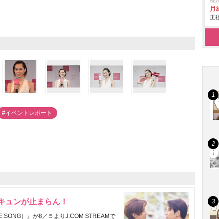
株
月給
正社
#イベントレポート
にキュンが止まらん！
ONG）』が8／５よりJ:COM STREAMで