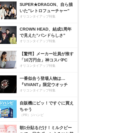
SUPER★DRAGON、自ら描
いた”レトロフューチャー”
オリコンタイアップ特集
CROWN HEAD、結成1周年
で見えた”バンドらしさ”
オリコンタイアップ特集
【驚愕】メーカー社員が推す
「10万円台」神コスパPC
オリコンタイアップ特集
一番似合う登場人物は…
『VIVANT』限定ウオッチ
オリコンタイアップ特集
自販機にピッ！ですぐに買え
ちゃう
（PR）ジハンピ
朝1分貼るだけ！ミルクピー