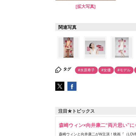
[拡大写真]
関連写真
タグ
#水原希子
#女優
#モデル
注目★トピックス
森崎ウィン×向井康二“両片思い”
森崎ウィンと向井康二がW主演！映画『（LOVE S