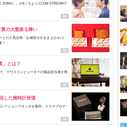
ONG）』が8／５よりJ:COM STREAMで
マ夏の大盤振る舞い
ートの人気企画「お値段そのまま おかわり
催！
選」とは？
で、マウスコンピューターの製品担当者が用
表現した腕時計登場
ラボレーションウオッチを製作。ドラマプロデ