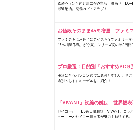
森崎ウィンと向井康二がW主演！映画『（LOVE S
最速配信。究極のピュアラブ！
お値段そのまま45％増量！ファミ
ファミチキにお弁当にアイスも!?ファミリーマ
45％増量作戦」が今夏、シリーズ初の年2回開
プロ厳選！目的別「おすすめPC９
用途に合うパソコン選びは意外と難しい。そこ
途別のおすすめモデルをご紹介！
『VIVANT』続編の鍵は…世界観
セイコーが、TBS系日曜劇場『VIVANT』コ
ューサーとセイコー担当者が魅力を解説する。