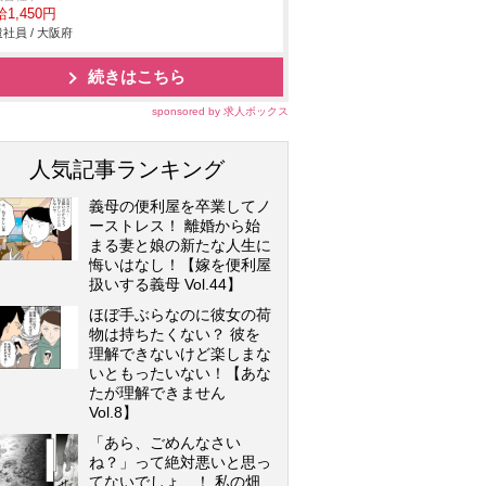
1,450円
社員 / 大阪府
続きはこちら
sponsored by 求人ボックス
人気記事ランキング
義母の便利屋を卒業してノ
ーストレス！ 離婚から始
まる妻と娘の新たな人生に
悔いはなし！【嫁を便利屋
扱いする義母 Vol.44】
ほぼ手ぶらなのに彼女の荷
物は持ちたくない？ 彼を
理解できないけど楽しまな
いともったいない！【あな
たが理解できません
Vol.8】
「あら、ごめんなさい
ね？」って絶対悪いと思っ
てないでしょ…！ 私の畑