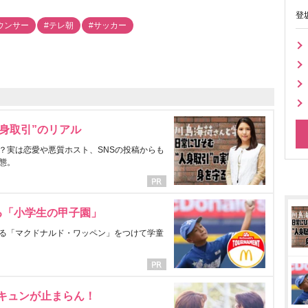
登
ウンサー
#テレ朝
#サッカー
身取引”のリアル
？実は恋愛や悪質ホスト、SNSの投稿からも
態。
る「小学生の甲子園」
る「マクドナルド・ワッペン」をつけて学童
にキュンが止まらん！