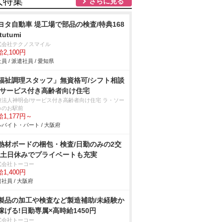
人特集
さらに見る
ヨタ自動車 堤工場で部品の検査/特典168
tutumi
式会社テクノスマイル
2,100円
員 / 派遣社員 / 愛知県
福祉調理スタッフ」無資格可/シフト相談
/サービス付き高齢者向け住宅
療法人神明会/サービス付き高齢者向け住宅 ラ・ソー
みのお駅前
1,177円～
バイト・パート / 大阪府
熱材ボードの梱包・検査/日勤のみの2交
!土日休みでプライベートも充実
式会社トーコー
1,400円
社員 / 大阪府
製品の加工や検査など製造補助/未経験か
稼げる!日勤専属×高時給1450円
式会社トーコー