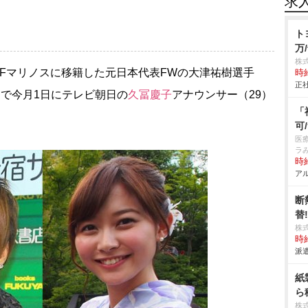
求
ト
万/
株
Fマリノスに移籍した元日本代表FWの大津祐樹選手
時給
正社
ムで今月1日にテレビ朝日の
久冨慶子
アナウンサー（29）
「
可
医
ラ
時給
アル
断
替
株
時給
派遣
紙
ら
株