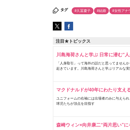
タグ
#久冨慶子
#結婚
#女性アナ
注目★トピックス
川島海荷さんと学ぶ 日常に潜む“人
「人身取引」って海外の話だと思ってませんか
起きています。川島海荷さんと学ぶリアルな実
マクドナルドが40年にわたり支え
ユニフォームの右袖には出場者のみに与えられ
球児たちが頂点を目指す
森崎ウィン×向井康二“両片思い”