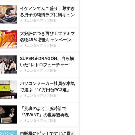
イケメンてんこ盛り！尊すぎ
る男子の純情ラブに胸キュン
オリコンタイアップ特集
大好評につき再び！ファミマ
名物45％増量キャンペーン
オリコンタイアップ特集
SUPER★DRAGON、自ら描
いた”レトロフューチャー”
オリコンタイアップ特集
パソコンメーカー社員が本気
で選ぶ「10万円台PC3選」
オリコンタイアップ特集
「別班のよう」腕時計で
『VIVANT』の世界観再現
オリコンタイアップ特集
自販機にピッ！ですぐに買え