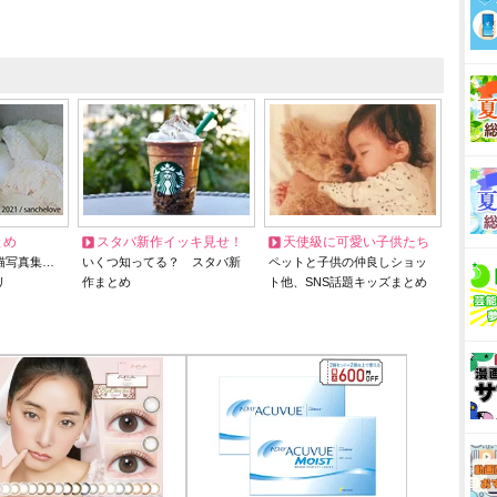
とめ
スタバ新作イッキ見せ！
天使級に可愛い子供たち
猫写真集…
いくつ知ってる？ スタバ新
ペットと子供の仲良しショッ
リ
作まとめ
ト他、SNS話題キッズまとめ