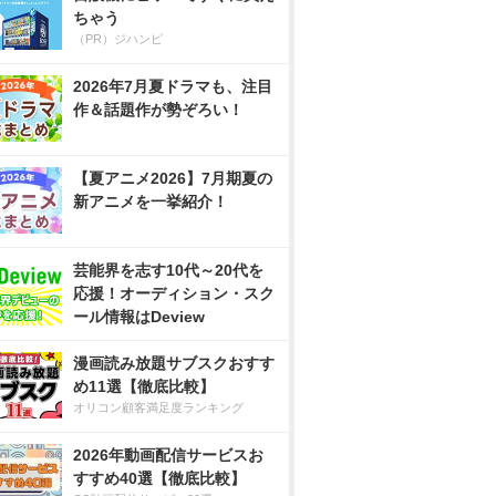
ちゃう
（PR）ジハンピ
2026年7月夏ドラマも、注目
作＆話題作が勢ぞろい！
【夏アニメ2026】7月期夏の
新アニメを一挙紹介！
芸能界を志す10代～20代を
応援！オーディション・スク
ール情報はDeview
漫画読み放題サブスクおすす
め11選【徹底比較】
オリコン顧客満足度ランキング
2026年動画配信サービスお
すすめ40選【徹底比較】