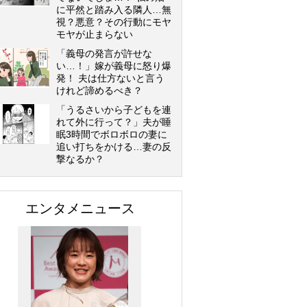
に平然と踏み入る隣人…無
視？悪意？その行動にモヤ
モヤが止まらない
「義母の発言が許せな
い…！」嫁が義母に怒り爆
発！ 夫は仕方ないと言う
けれど諦めるべき？
「うるさいから子どもを連
れて外に行って？」夫が睡
眠3時間でボロボロの妻に
追い打ちをかける…妻の反
撃なるか？
エンタメニュース