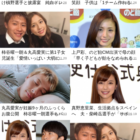
け槙野選手と披露宴 純白ドレ...
笑顔 子供は「1チーム作れる...
2018.12.26
2018.12.26
柿谷曜一朗＆丸高愛実に第1子女
上戸彩、のど飴CM出演で母の顔
児誕生「愛情いっぱい 大切に...
「早く子どもが飴をなめられる...
2018.11.20
2018.10.11
丸高愛実が妊娠9ヶ月のふっくら
真野恵里菜、生活拠点をスペイン
お腹公開 柿谷曜一朗選手もパ...
へ 夫・柴崎岳選手が「サポ...
2018.10.03
2018.09.19