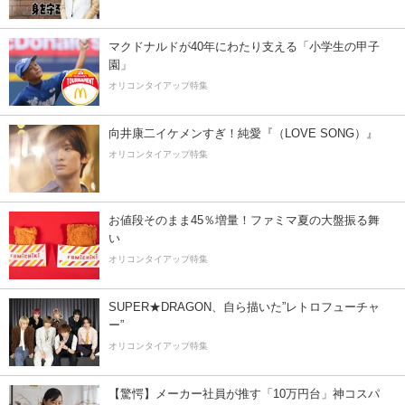
マクドナルドが40年にわたり支える「小学生の甲子
園」
オリコンタイアップ特集
向井康二イケメンすぎ！純愛『（LOVE SONG）』
オリコンタイアップ特集
お値段そのまま45％増量！ファミマ夏の大盤振る舞
い
オリコンタイアップ特集
SUPER★DRAGON、自ら描いた”レトロフューチャ
ー”
オリコンタイアップ特集
【驚愕】メーカー社員が推す「10万円台」神コスパ