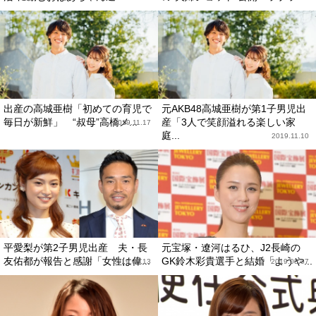
出産の高城亜樹「初めての育児で
元AKB48高城亜樹が第1子男児出
毎日が新鮮」 “叔母”高橋メ...
産「3人で笑顔溢れる楽しい家
2019.11.17
庭...
2019.11.10
平愛梨が第2子男児出産 夫・長
元宝塚・遼河はるひ、J2長崎の
友佑都が報告と感謝「女性は偉...
GK鈴木彩貴選手と結婚「ようや...
2019.08.13
2019.08.07