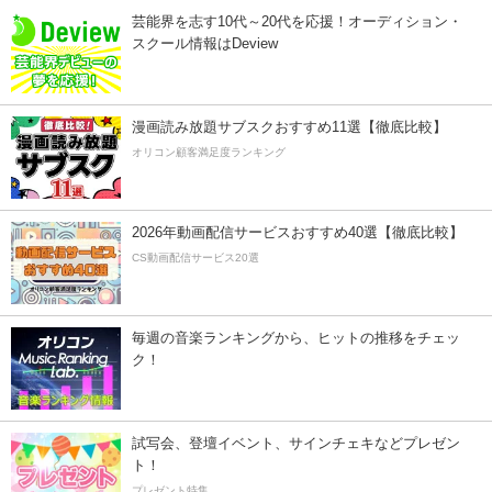
芸能界を志す10代～20代を応援！オーディション・
スクール情報はDeview
漫画読み放題サブスクおすすめ11選【徹底比較】
オリコン顧客満足度ランキング
2026年動画配信サービスおすすめ40選【徹底比較】
CS動画配信サービス20選
毎週の音楽ランキングから、ヒットの推移をチェッ
ク！
試写会、登壇イベント、サインチェキなどプレゼン
ト！
プレゼント特集