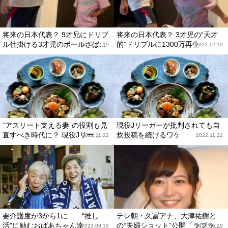
将来の日本代表？ 9才兄にドリブ
将来の日本代表？ 3才児の“天才
ル仕掛ける3才児のボールさば...
的”ドリブルに1300万再生
2022.12.19
2022.12.19
“アスリート支える妻”の役割も見
現役Jリーガーが批判されても自
直すべき時代に？ 現役Jリー...
炊投稿を続けるワケ
2022.11.22
2022.11.22
要介護度が3から1に… “推し
テレ朝・久冨アナ、大津祐樹と
活”に励むおばあちゃん達
の“夫婦ショット”公開「ラブラ...
2022.09.19
2020.06.29