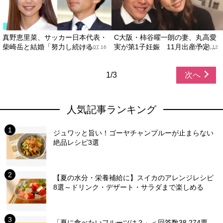
真野恵里菜、サッカー日本代表・
C大阪・柿谷曜一朗の妻、丸高愛
柴崎岳と結婚「努力し続ける...
実が第1子妊娠 11月出産予定...
2018.07.16
2018.06.12
1/3
次へ
人気記事ランキング
ジュワッと旨い！ゴーヤチャンプルーが止まらない
絶品レシピ3選
【夏の水分・栄養補給に】スイカのアレンジレシピ
8選～ドリンク・デザート・サラダまで楽しめる
「夏に食べたいフルーツは？」＜回答数38,274票