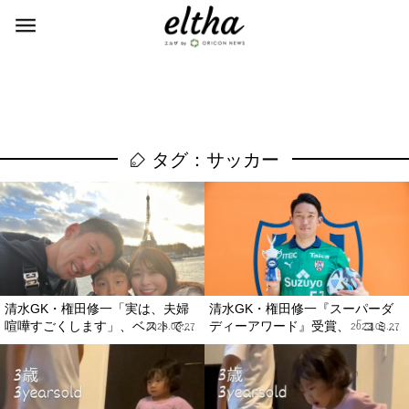
タグ：サッカー
清水GK・権田修一「実は、夫婦
清水GK・権田修一『スーパーダ
喧嘩すごくします」、ベストで...
ディーアワード』受賞、「コミ...
2023.03.27
2023.03.27