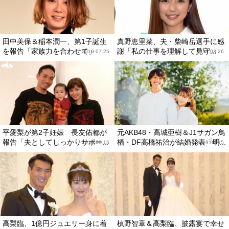
田中美保＆稲本潤一、第1子誕生
真野恵里菜、夫・柴崎岳選手に感
を報告「家族力を合わせて」
謝「私の仕事を理解して見守...
2019.07.25
2019.03.26
平愛梨が第2子妊娠 長友佑都が
元AKB48・高城亜樹＆J1サガン鳥
報告「夫としてしっかりサポー...
栖・DF高橋祐治が結婚発表「明...
2019.03.15
2019.02.15
高梨臨、1億円ジュエリー身に着
槙野智章＆高梨臨、披露宴で幸せ