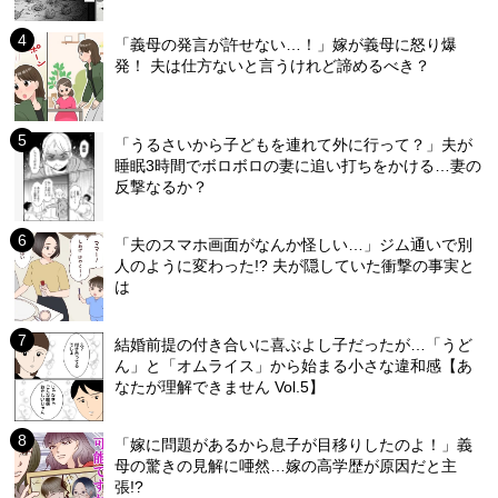
「義母の発言が許せない…！」嫁が義母に怒り爆
発！ 夫は仕方ないと言うけれど諦めるべき？
「うるさいから子どもを連れて外に行って？」夫が
睡眠3時間でボロボロの妻に追い打ちをかける…妻の
反撃なるか？
「夫のスマホ画面がなんか怪しい…」ジム通いで別
人のように変わった!? 夫が隠していた衝撃の事実と
は
結婚前提の付き合いに喜ぶよし子だったが…「うど
ん」と「オムライス」から始まる小さな違和感【あ
なたが理解できません Vol.5】
「嫁に問題があるから息子が目移りしたのよ！」義
母の驚きの見解に唖然…嫁の高学歴が原因だと主
張!?