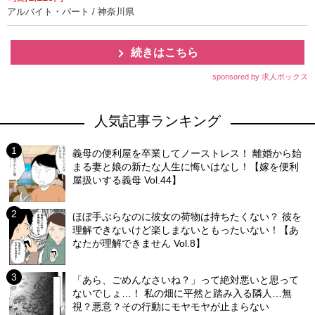
アルバイト・パート / 神奈川県
続きはこちら
sponsored by 求人ボックス
人気記事ランキング
義母の便利屋を卒業してノーストレス！ 離婚から始
まる妻と娘の新たな人生に悔いはなし！【嫁を便利
屋扱いする義母 Vol.44】
ほぼ手ぶらなのに彼女の荷物は持ちたくない？ 彼を
理解できないけど楽しまないともったいない！【あ
なたが理解できません Vol.8】
「あら、ごめんなさいね？」って絶対悪いと思って
ないでしょ…！ 私の畑に平然と踏み入る隣人…無
視？悪意？その行動にモヤモヤが止まらない