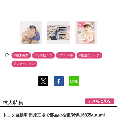
#堀未央奈
#乃木坂４６
#アイドル
#坂道グループ
#ファッション
さらに見る
求人特集
トヨタ自動車 田原工場で部品の検査/特典168万/tutumi