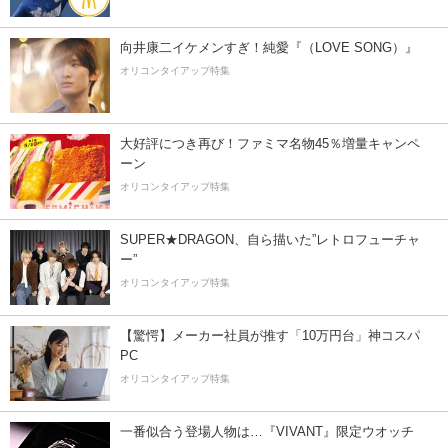
向井康二イケメンすぎ！純愛『（LOVE SONG）』
オリコンタイアップ特集
大好評につき再び！ファミマ名物45％増量キャンペ
ーン
オリコンタイアップ特集
SUPER★DRAGON、自ら描いた”レトロフューチャ
ー”
オリコンタイアップ特集
【驚愕】メーカー社員が推す「10万円台」神コスパ
PC
オリコンタイアップ特集
一番似合う登場人物は…『VIVANT』限定ウオッチ