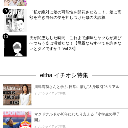
「私が絶対に娘の可能性を開花させる…！」娘に高
額を注ぎ自分の夢を押しつけた母の大誤算
夫が闇堕ちした瞬間…これまで嫌味なヤツらが媚び
へつらう姿は滑稽だな！【母親ならすべてを許さな
いとダメですか？ Vol.28】
eltha イチオシ特集
川島海荷さんと学ぶ 日常に潜む“人身取引”のリアル
オリコンタイアップ特集
マクドナルドが40年にわたり支える「小学生の甲子
園」
オリコンタイアップ特集