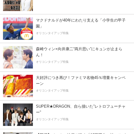
マクドナルドが40年にわたり支える「小学生の甲子
園」
オリコンタイアップ特集
森崎ウィン×向井康二“両片思い”にキュンが止まら
ん！
オリコンタイアップ特集
大好評につき再び！ファミマ名物45％増量キャンペ
ーン
オリコンタイアップ特集
SUPER★DRAGON、自ら描いた”レトロフューチャ
ー”
オリコンタイアップ特集