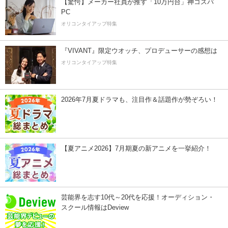
【驚愕】メーカー社員が推す「10万円台」神コスパ
PC
オリコンタイアップ特集
『VIVANT』限定ウオッチ、プロデューサーの感想は
オリコンタイアップ特集
2026年7月夏ドラマも、注目作＆話題作が勢ぞろい！
【夏アニメ2026】7月期夏の新アニメを一挙紹介！
芸能界を志す10代～20代を応援！オーディション・
スクール情報はDeview