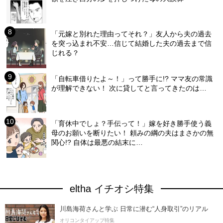
「元嫁と別れた理由ってそれ？」友人から夫の過去
を突っ込まれ不安…信じて結婚した夫の過去まで信
じれる？
「自転車借りたよ～！」って勝手に!? ママ友の常識
が理解できない！ 次に貸してと言ってきたのは…
「育休中でしょ？手伝って！」嫁を好き勝手使う義
母のお願いを断りたい！ 頼みの綱の夫はまさかの無
関心!? 自体は最悪の結末に…
eltha イチオシ特集
川島海荷さんと学ぶ 日常に潜む“人身取引”のリアル
オリコンタイアップ特集