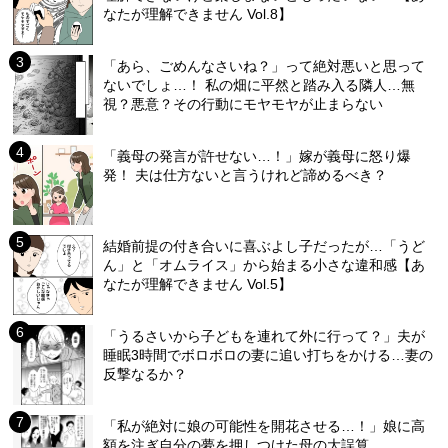
なたが理解できません Vol.8】
「あら、ごめんなさいね？」って絶対悪いと思って
ないでしょ…！ 私の畑に平然と踏み入る隣人…無
視？悪意？その行動にモヤモヤが止まらない
「義母の発言が許せない…！」嫁が義母に怒り爆
発！ 夫は仕方ないと言うけれど諦めるべき？
結婚前提の付き合いに喜ぶよし子だったが…「うど
ん」と「オムライス」から始まる小さな違和感【あ
なたが理解できません Vol.5】
「うるさいから子どもを連れて外に行って？」夫が
睡眠3時間でボロボロの妻に追い打ちをかける…妻の
反撃なるか？
「私が絶対に娘の可能性を開花させる…！」娘に高
額を注ぎ自分の夢を押しつけた母の大誤算