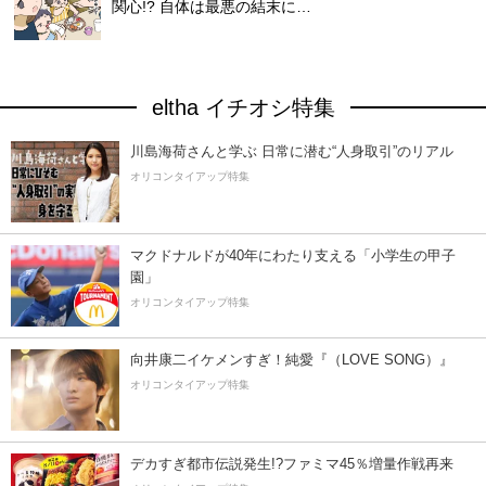
関心!? 自体は最悪の結末に…
eltha イチオシ特集
川島海荷さんと学ぶ 日常に潜む“人身取引”のリアル
オリコンタイアップ特集
マクドナルドが40年にわたり支える「小学生の甲子
園」
オリコンタイアップ特集
向井康二イケメンすぎ！純愛『（LOVE SONG）』
オリコンタイアップ特集
デカすぎ都市伝説発生!?ファミマ45％増量作戦再来