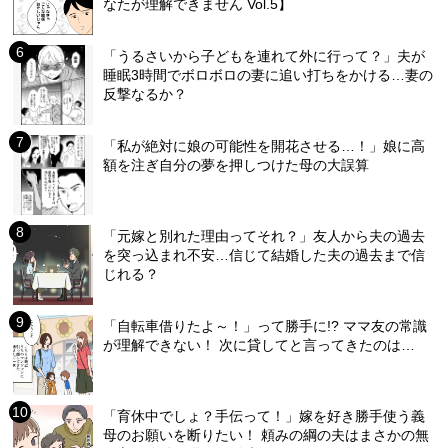
なたが理解できません Vol.5】
「うるさいから子どもを連れて外に行って？」夫が
睡眠3時間でボロボロの妻に追い打ちをかける…妻の
反撃なるか？
「私が絶対に娘の可能性を開花させる…！」娘に高
額を注ぎ自分の夢を押しつけた母の大誤算
「元嫁と別れた理由ってそれ？」友人から夫の過去
を突っ込まれ不安…信じて結婚した夫の過去まで信
じれる？
「自転車借りたよ～！」って勝手に!? ママ友の常識
が理解できない！ 次に貸してと言ってきたのは…
「育休中でしょ？手伝って！」嫁を好き勝手使う義
母のお願いを断りたい！ 頼みの綱の夫はまさかの無