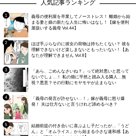
人気記事ランキング
義母の便利屋を卒業してノーストレス！ 離婚から始
まる妻と娘の新たな人生に悔いはなし！【嫁を便利
屋扱いする義母 Vol.44】
ほぼ手ぶらなのに彼女の荷物は持ちたくない？ 彼を
理解できないけど楽しまないともったいない！【あ
なたが理解できません Vol.8】
「あら、ごめんなさいね？」って絶対悪いと思って
ないでしょ…！ 私の畑に平然と踏み入る隣人…無
視？悪意？その行動にモヤモヤが止まらない
「義母の発言が許せない…！」嫁が義母に怒り爆
発！ 夫は仕方ないと言うけれど諦めるべき？
結婚前提の付き合いに喜ぶよし子だったが…「うど
ん」と「オムライス」から始まる小さな違和感【あ