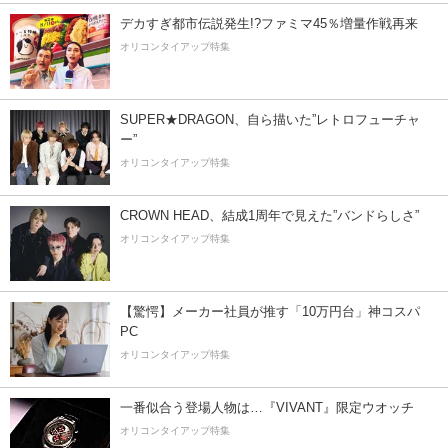
デカすぎ都市伝説発生!?ファミマ45％増量作戦再来
オリコンタイアップ特集
SUPER★DRAGON、自ら描いた”レトロフューチャ
ー”
オリコンタイアップ特集
CROWN HEAD、結成1周年で見えた”バンドらしさ”
オリコンタイアップ特集
【驚愕】メーカー社員が推す「10万円台」神コスパ
PC
オリコンタイアップ特集
一番似合う登場人物は…『VIVANT』限定ウオッチ
オリコンタイアップ特集