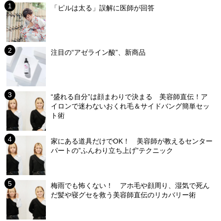
「ピルは太る」誤解に医師が回答
注目の“アゼライン酸”、新商品
“盛れる自分”は顔まわりで決まる 美容師直伝！ア
イロンで迷わないおくれ毛＆サイドバング簡単セッ
ト術
家にある道具だけでOK！ 美容師が教えるセンター
パートの”ふんわり立ち上げ”テクニック
梅雨でも怖くない！ アホ毛や顔周り、湿気で死ん
だ髪や寝グセを救う美容師直伝のリカバリー術