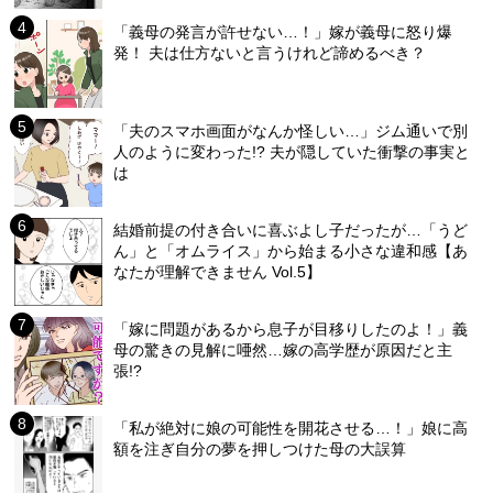
「義母の発言が許せない…！」嫁が義母に怒り爆
発！ 夫は仕方ないと言うけれど諦めるべき？
「夫のスマホ画面がなんか怪しい…」ジム通いで別
人のように変わった!? 夫が隠していた衝撃の事実と
は
結婚前提の付き合いに喜ぶよし子だったが…「うど
ん」と「オムライス」から始まる小さな違和感【あ
なたが理解できません Vol.5】
「嫁に問題があるから息子が目移りしたのよ！」義
母の驚きの見解に唖然…嫁の高学歴が原因だと主
張!?
「私が絶対に娘の可能性を開花させる…！」娘に高
額を注ぎ自分の夢を押しつけた母の大誤算