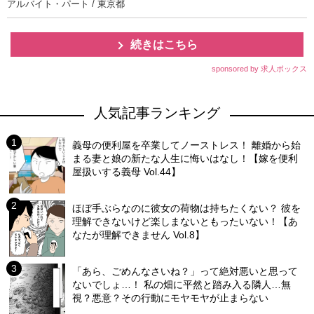
アルバイト・パート / 東京都
続きはこちら
sponsored by 求人ボックス
人気記事ランキング
義母の便利屋を卒業してノーストレス！ 離婚から始
まる妻と娘の新たな人生に悔いはなし！【嫁を便利
屋扱いする義母 Vol.44】
ほぼ手ぶらなのに彼女の荷物は持ちたくない？ 彼を
理解できないけど楽しまないともったいない！【あ
なたが理解できません Vol.8】
「あら、ごめんなさいね？」って絶対悪いと思って
ないでしょ…！ 私の畑に平然と踏み入る隣人…無
視？悪意？その行動にモヤモヤが止まらない