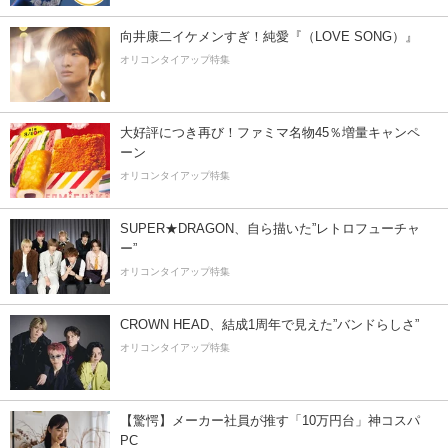
向井康二イケメンすぎ！純愛『（LOVE SONG）』
オリコンタイアップ特集
大好評につき再び！ファミマ名物45％増量キャンペ
ーン
オリコンタイアップ特集
SUPER★DRAGON、自ら描いた”レトロフューチャ
ー”
オリコンタイアップ特集
CROWN HEAD、結成1周年で見えた”バンドらしさ”
オリコンタイアップ特集
【驚愕】メーカー社員が推す「10万円台」神コスパ
PC