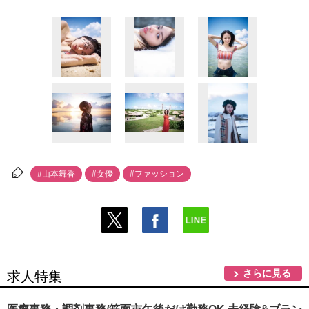
#山本舞香
#女優
#ファッション
さらに見る
求人特集