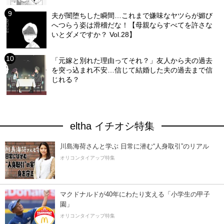
夫が闇堕ちした瞬間…これまで嫌味なヤツらが媚び
へつらう姿は滑稽だな！【母親ならすべてを許さな
いとダメですか？ Vol.28】
「元嫁と別れた理由ってそれ？」友人から夫の過去
を突っ込まれ不安…信じて結婚した夫の過去まで信
じれる？
eltha イチオシ特集
川島海荷さんと学ぶ 日常に潜む“人身取引”のリアル
オリコンタイアップ特集
マクドナルドが40年にわたり支える「小学生の甲子
園」
オリコンタイアップ特集