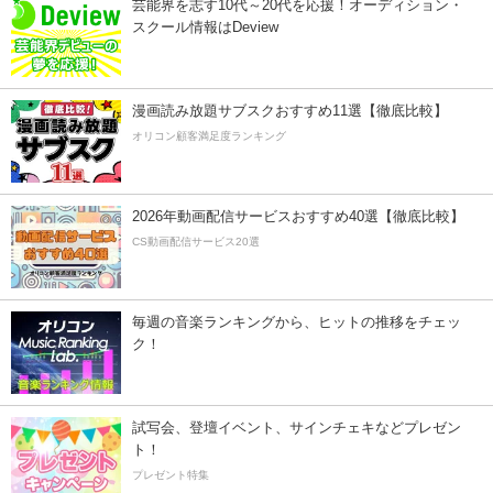
芸能界を志す10代～20代を応援！オーディション・
スクール情報はDeview
漫画読み放題サブスクおすすめ11選【徹底比較】
オリコン顧客満足度ランキング
2026年動画配信サービスおすすめ40選【徹底比較】
CS動画配信サービス20選
毎週の音楽ランキングから、ヒットの推移をチェッ
ク！
試写会、登壇イベント、サインチェキなどプレゼン
ト！
プレゼント特集