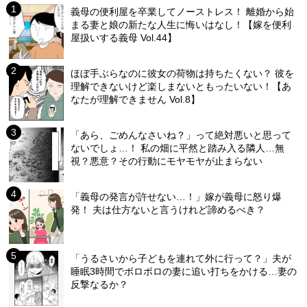
義母の便利屋を卒業してノーストレス！ 離婚から始
まる妻と娘の新たな人生に悔いはなし！【嫁を便利
屋扱いする義母 Vol.44】
ほぼ手ぶらなのに彼女の荷物は持ちたくない？ 彼を
理解できないけど楽しまないともったいない！【あ
なたが理解できません Vol.8】
「あら、ごめんなさいね？」って絶対悪いと思って
ないでしょ…！ 私の畑に平然と踏み入る隣人…無
視？悪意？その行動にモヤモヤが止まらない
「義母の発言が許せない…！」嫁が義母に怒り爆
発！ 夫は仕方ないと言うけれど諦めるべき？
「うるさいから子どもを連れて外に行って？」夫が
睡眠3時間でボロボロの妻に追い打ちをかける…妻の
反撃なるか？