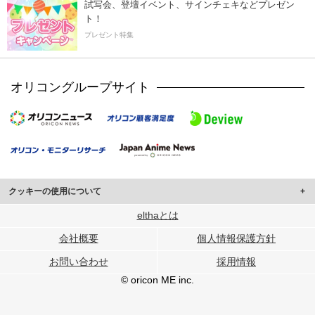
試写会、登壇イベント、サインチェキなどプレゼン
ト！
プレゼント特集
オリコングループサイト
クッキーの使用について
このサイトでは Cookie を使用して、ユーザーに合わせたコンテンツや広告の
elthaとは
表示、ソーシャル メディア機能の提供、広告の表示回数やクリック数の測定を
会社概要
個人情報保護方針
行っています。
また、ユーザーによるサイトの利用状況についても情報を収集し、ソーシャル
お問い合わせ
採用情報
メディアや広告配信、データ解析の各パートナーに提供しています。
各パートナーは、この情報とユーザーが各パートナーに提供した他の情報や、
© oricon ME inc.
ユーザーが各パートナーのサービスを使用したときに収集した他の情報を組み
合わせて使用することがあります。