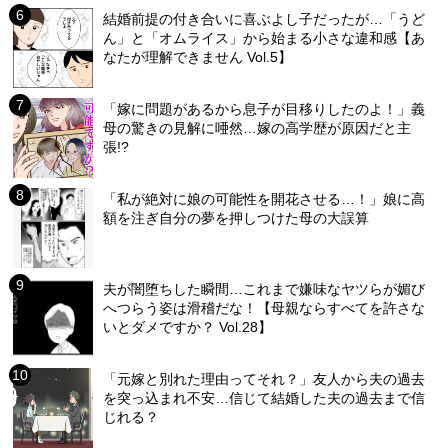
結婚前提の付き合いに喜ぶよし子だったが…「うど
ん」と「オムライス」から始まる小さな違和感【あ
なたが理解できません Vol.5】
「嫁に問題があるから息子が目移りしたのよ！」義
母の驚きの見解に唖然…嫁の高学歴が原因だと主
張!?
「私が絶対に娘の可能性を開花させる…！」娘に高
額を注ぎ自分の夢を押しつけた母の大誤算
夫が闇堕ちした瞬間…これまで嫌味なヤツらが媚び
へつらう姿は滑稽だな！【母親ならすべてを許さな
いとダメですか？ Vol.28】
「元嫁と別れた理由ってそれ？」友人から夫の過去
を突っ込まれ不安…信じて結婚した夫の過去まで信
じれる？