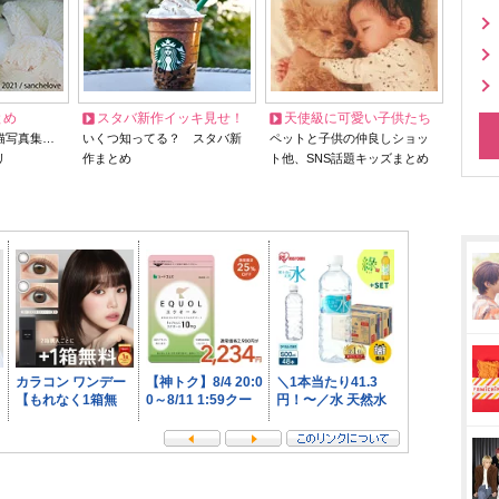
とめ
スタバ新作イッキ見せ！
天使級に可愛い子供たち
猫写真集…
いくつ知ってる？ スタバ新
ペットと子供の仲良しショッ
リ
作まとめ
ト他、SNS話題キッズまとめ