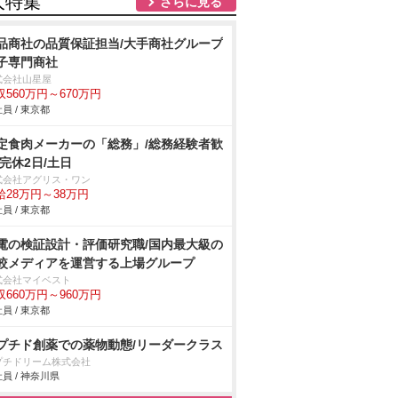
人特集
さらに見る
品商社の品質保証担当/大手商社グループ
子専門商社
式会社山星屋
収560万円～670万円
員 / 東京都
定食肉メーカーの「総務」/総務経験者歓
/完休2日/土日
式会社アグリス・ワン
給28万円～38万円
員 / 東京都
電の検証設計・評価研究職/国内最大級の
較メディアを運営する上場グループ
式会社マイベスト
収660万円～960万円
員 / 東京都
プチド創薬での薬物動態/リーダークラス
プチドリーム株式会社
員 / 神奈川県