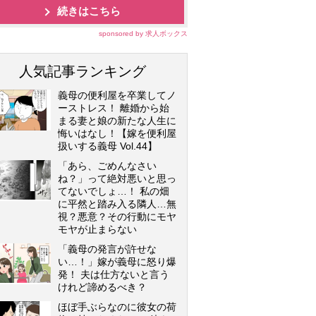
続きはこちら
sponsored by 求人ボックス
人気記事ランキング
義母の便利屋を卒業してノ
ーストレス！ 離婚から始
まる妻と娘の新たな人生に
悔いはなし！【嫁を便利屋
扱いする義母 Vol.44】
「あら、ごめんなさい
ね？」って絶対悪いと思っ
てないでしょ…！ 私の畑
に平然と踏み入る隣人…無
視？悪意？その行動にモヤ
モヤが止まらない
「義母の発言が許せな
い…！」嫁が義母に怒り爆
発！ 夫は仕方ないと言う
けれど諦めるべき？
ほぼ手ぶらなのに彼女の荷