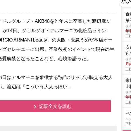
求
食
菓
ドルグループ・AKB48を昨年末に卒業した渡辺麻友
株
3）が14日、ジョルジオ・アルマーニの化粧品ライン
年
正社
ORGIO ARMANI beauty」の大阪・阪急うめだ本店オー
安
ングセレモニーに出席。卒業後初のイベントで現在の生
迎
恋愛解禁となったことなど、心境を語った。
株
月
正社
日はアルマーニを象徴する“赤”のリップが映える大人
家
い。渡辺は「こういう大人っぽい...
比
株
年
正社
記事全文を読む
ペ
ペ
正社