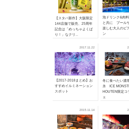
泡ドリンク&肉
【スタバ新作】大阪限定
と共に プール
144店舗で販売、25周年
楽しむ大人のビ
記念は「めっちゃよくば
ン
り！」なクリ...
2017.11.22
2
【2017-2018まとめ】お
冬に食べたい濃
すすめイルミネーション
氷 ICE MONST
スポット
HOUTEN限定
ェ
2015.11.14
2