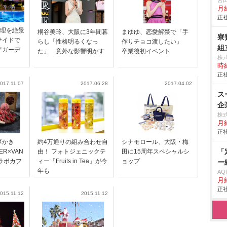
宮
月
正社
料理を絶景
桐谷美玲、大阪に3年間暮
まゆゆ、恋愛解禁で「手
寮
サイドで
らし「性格明るくなっ
作りチョコ渡したい」
組立
アガーデ
た」 意外な影響明かす
卒業後初イベント
株
時給
正社
017.11.07
2017.06.28
2017.04.02
ス
企
株
月給
正社
厚かき
約4万通りの組み合わせ自
シナモロール、大阪・梅
「
ER×VAN
由！ フォトジェニックテ
田に15周年スペシャルシ
コラボカフ
ィー「Fruits in Tea」が今
ョップ
ー
年も
AQ
月
正社
015.11.12
2015.11.12