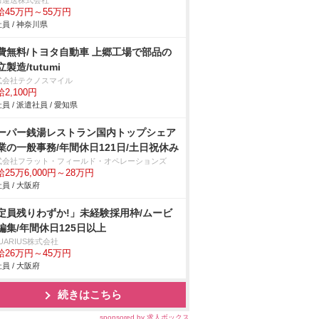
田運送株式会社
給45万円～55万円
員 / 神奈川県
費無料/トヨタ自動車 上郷工場で部品の
製造/tutumi
式会社テクノスマイル
2,100円
員 / 派遣社員 / 愛知県
ーパー銭湯レストラン国内トップシェア
業の一般事務/年間休日121日/土日祝休み
式会社フラット・フィールド・オペレーションズ
25万6,000円～28万円
員 / 大阪府
定員残りわずか!」未経験採用枠/ムービ
編集/年間休日125日以上
UARIUS株式会社
給26万円～45万円
員 / 大阪府
続きはこちら
sponsored by 求人ボックス