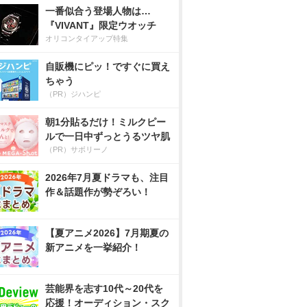
一番似合う登場人物は…
『VIVANT』限定ウオッチ
オリコンタイアップ特集
自販機にピッ！ですぐに買え
ちゃう
（PR）ジハンピ
朝1分貼るだけ！ミルクピー
ルで一日中ずっとうるツヤ肌
（PR）サボリーノ
2026年7月夏ドラマも、注目
作＆話題作が勢ぞろい！
【夏アニメ2026】7月期夏の
新アニメを一挙紹介！
芸能界を志す10代～20代を
応援！オーディション・スク