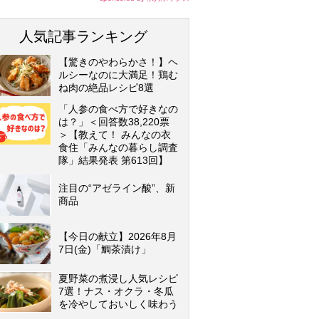
人気記事ランキング
【驚きのやわらかさ！】ヘ
ルシーなのに大満足！鶏む
ね肉の絶品レシピ8選
「人参の食べ方で好きなの
は？」＜回答数38,220票
＞【教えて！ みんなの衣
食住「みんなの暮らし調査
隊」結果発表 第613回】
注目の“アゼライン酸”、新
商品
【今日の献立】2026年8月
7日(金)「鯛茶漬け」
夏野菜の煮浸し人気レシピ
7選！ナス・オクラ・冬瓜
を冷やしておいしく味わう