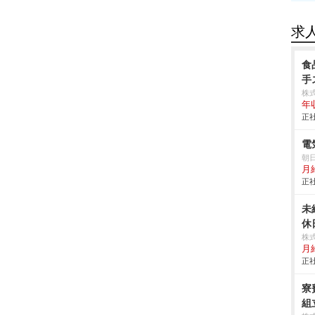
求
食
手
株
年
正社
電
朝
月
正社
未
休
株
月
正社
寮
組立