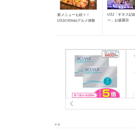
USJ「ギネス記
新メニューも続々！
ー」お披露目
USJのXmasグルメ体験
P R