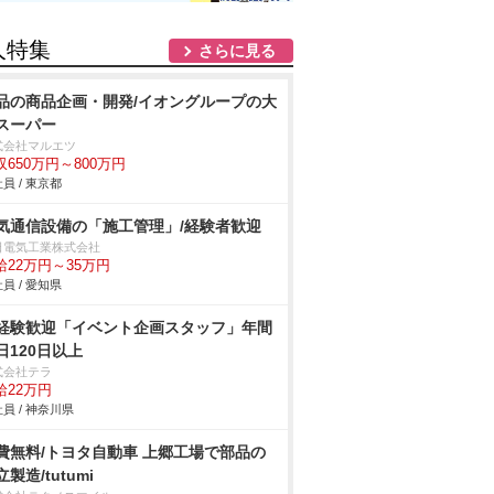
人特集
さらに見る
品の商品企画・開発/イオングループの大
スーパー
式会社マルエツ
収650万円～800万円
員 / 東京都
気通信設備の「施工管理」/経験者歓迎
日電気工業株式会社
給22万円～35万円
員 / 愛知県
経験歓迎「イベント企画スタッフ」年間
日120日以上
式会社テラ
給22万円
員 / 神奈川県
費無料/トヨタ自動車 上郷工場で部品の
製造/tutumi