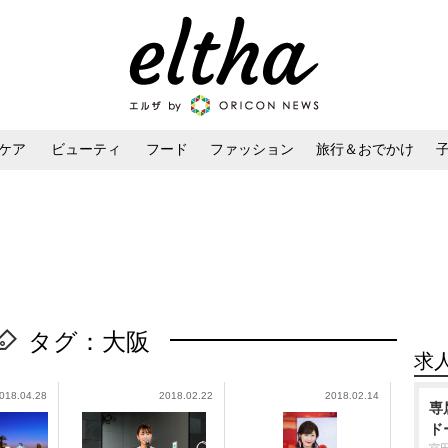
ケア
ビューティ
フード
ファッション
旅行＆おでかけ
ンケア
ダイエット・ボディケア
ヘアスタイル・ヘアアレンジ
タグ：大阪
求
018.04.28
2018.02.22
2018.02.14
専
ド