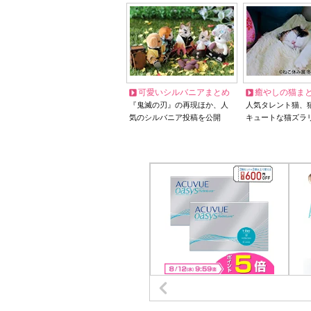
可愛いシルバニアまとめ
癒やしの猫ま
『鬼滅の刃』の再現ほか、人
人気タレント猫、
気のシルバニア投稿を公開
キュートな猫ズラ