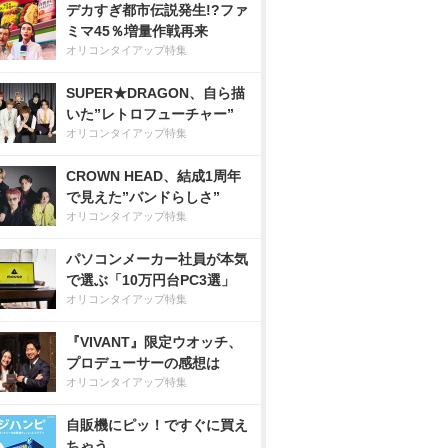
デカすぎ都市伝説発生!?ファ
ミマ45％増量作戦再来
オリコンタイアップ特集
SUPER★DRAGON、自ら描
いた”レトロフューチャー”
オリコンタイアップ特集
CROWN HEAD、結成1周年
で見えた”バンドらしさ”
オリコンタイアップ特集
パソコンメーカー社員が本気
で選ぶ「10万円台PC3選」
オリコンタイアップ特集
『VIVANT』限定ウオッチ、
プロデューサーの感想は
オリコンタイアップ特集
自販機にピッ！ですぐに買え
ちゃう