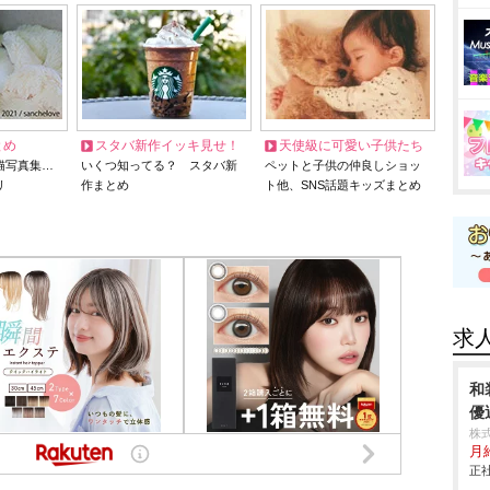
とめ
スタバ新作イッキ見せ！
天使級に可愛い子供たち
猫写真集…
いくつ知ってる？ スタバ新
ペットと子供の仲良しショッ
リ
作まとめ
ト他、SNS話題キッズまとめ
求
和
優
株
月給
正社