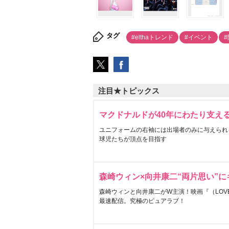
タグ
#elthaトレンド
#イベント
注目★トピックス
マクドナルドが40年にわたり支え
ユニフォームの右袖には出場者のみに与えられ
球児たちが頂点を目指す
森崎ウィン×向井康二“両片思い”
森崎ウィンと向井康二がW主演！映画『（LOVE S
最速配信。究極のピュアラブ！