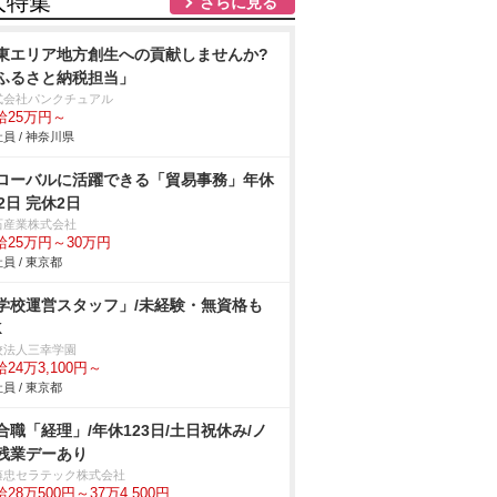
人特集
さらに見る
東エリア地方創生への貢献しませんか?
ふるさと納税担当」
式会社パンクチュアル
給25万円～
員 / 神奈川県
ローバルに活躍できる「貿易事務」年休
22日 完休2日
石産業株式会社
給25万円～30万円
員 / 東京都
学校運営スタッフ」/未経験・無資格も
K
校法人三幸学園
24万3,100円～
員 / 東京都
合職「経理」/年休123日/土日祝休み/ノ
残業デーあり
藤忠セラテック株式会社
28万500円～37万4,500円