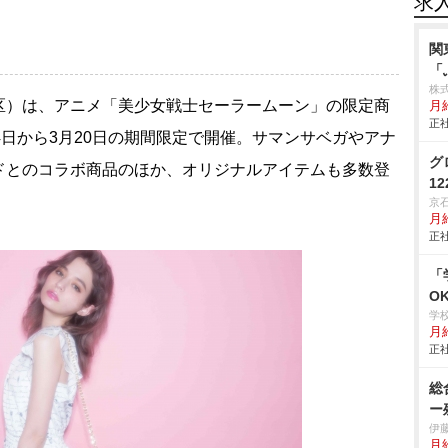
求
関
「
株
）は、アニメ「美少女戦士セーラームーン」の限定商
月
正社
4日から3月20日の期間限定で開催。サマンサベガやアナ
グ
ドとのコラボ商品のほか、オリジナルアイテムも多数登
1
京
月
正社
「
O
学
月給
正社
総
ー
伊
月給