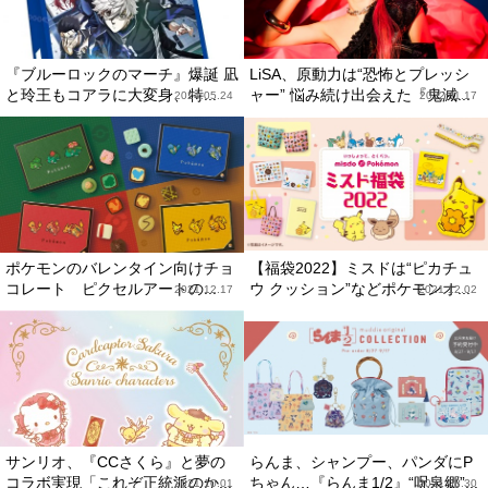
『ブルーロックのマーチ』爆誕 凪
LiSA、原動力は“恐怖とプレッシ
と玲王もコアラに大変身、特...
ャー” 悩み続け出会えた『鬼滅...
2024.05.24
2022.11.17
ポケモンのバレンタイン向けチョ
【福袋2022】ミスドは“ピカチュ
コレート ピクセルアートの...
ウ クッション”などポケモンオ...
2021.12.17
2021.12.02
サンリオ、『CCさくら』と夢の
らんま、シャンプー、パンダにP
コラボ実現「これぞ正統派のか...
ちゃん…『らんま1/2』“呪泉郷”...
2021.10.01
2021.08.30