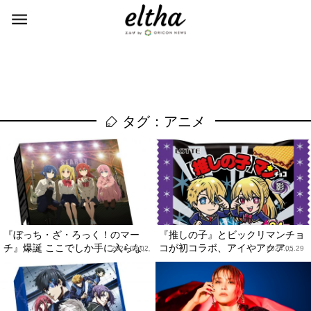
タグ：アニメ
『ぼっち・ざ・ろっく！のマー
『推しの子』とビックリマンチョ
チ』爆誕 ここでしか手に入らな...
コが初コラボ、アイやアクア...
2024.08.02
2024.05.29