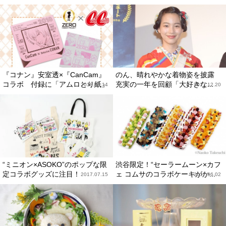
『コナン』安室透×『CanCam』
のん、晴れやかな着物姿を披露
コラボ 付録に「アムロとり紙」
充実の一年を回顧「大好きな...
2018.02.14
2017.12.20
“ミニオン×ASOKO”のポップな限
渋谷限定！“セーラームーン×カフ
定コラボグッズに注目！
ェ コムサのコラボケーキがか...
2017.07.15
2017.06.02