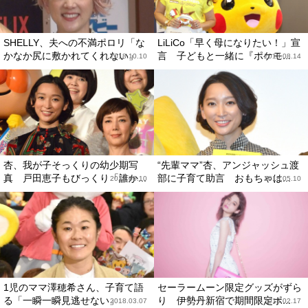
SHELLY、夫への不満ポロリ「な
LiLiCo「早く母になりたい！」宣
かなか尻に敷かれてくれない」
言 子どもと一緒に『ポケモ...
2018.10.10
2018.08.14
杏、我が子そっくりの幼少期写
“先輩ママ”杏、アンジャッシュ渡
真 戸田恵子もびっくり「誰か...
部に子育て助言 おもちゃは...
2018.06.10
2018.05.10
1児のママ澤穂希さん、子育て語
セーラームーン限定グッズがずら
る「一瞬一瞬見逃せない」
り 伊勢丹新宿で期間限定ポ...
2018.03.07
2018.02.17