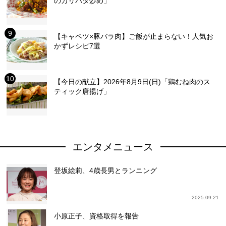
のガリバタ炒め」
【キャベツ×豚バラ肉】ご飯が止まらない！人気お
かずレシピ7選
【今日の献立】2026年8月9日(日)「鶏むね肉のス
ティック唐揚げ」
エンタメニュース
登坂絵莉、4歳長男とランニング
2025.09.21
小原正子、資格取得を報告