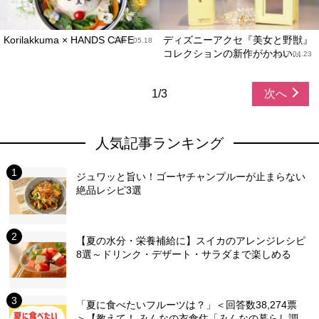
Korilakkuma × HANDS CAFE
ディズニーアクセ『美女と野獣』
2017.05.18
コレクションの新作がかわい...
2017.04.23
1/3
次へ
人気記事ランキング
ジュワッと旨い！ゴーヤチャンプルーが止まらない
絶品レシピ3選
【夏の水分・栄養補給に】スイカのアレンジレシピ
8選～ドリンク・デザート・サラダまで楽しめる
「夏に食べたいフルーツは？」＜回答数38,274票
＞【教えて！ みんなの衣食住「みんなの暮らし調