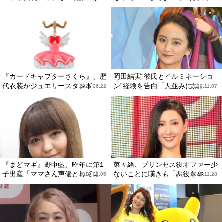
『カードキャプターさくら』、歴
岡田結実“彼氏とイルミネーショ
代衣装がジュエリースタンド...
ン”経験を告白「人並みには」
2021.06.22
2019.11.07
『まどマギ』野中藍、昨年に第1
菜々緒、プリンセス役オファー少
子出産「ママさん声優としてよ...
ないことに嘆きも「悪役をや...
2019.01.05
2018.11.28