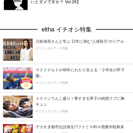
いとダメですか？ Vol.28】
eltha イチオシ特集
川島海荷さんと学ぶ 日常に潜む“人身取引”のリアル
オリコンタイアップ特集
マクドナルドが40年にわたり支える「小学生の甲子
園」
オリコンタイアップ特集
イケメンてんこ盛り！尊すぎる男子の純情ラブに胸
キュン
オリコンタイアップ特集
デカすぎ都市伝説発生!?ファミマ45％増量作戦再来