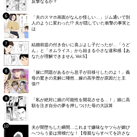
反撃なるか？
「夫のスマホ画面がなんか怪しい…」ジム通いで別
人のように変わった!? 夫が隠していた衝撃の事実と
は
結婚前提の付き合いに喜ぶよし子だったが…「うど
ん」と「オムライス」から始まる小さな違和感【あ
なたが理解できません Vol.5】
「嫁に問題があるから息子が目移りしたのよ！」義
母の驚きの見解に唖然…嫁の高学歴が原因だと主
張!?
「私が絶対に娘の可能性を開花させる…！」娘に高
額を注ぎ自分の夢を押しつけた母の大誤算
夫が闇堕ちした瞬間…これまで嫌味なヤツらが媚び
へつらう姿は滑稽だな！【母親ならすべてを許さな