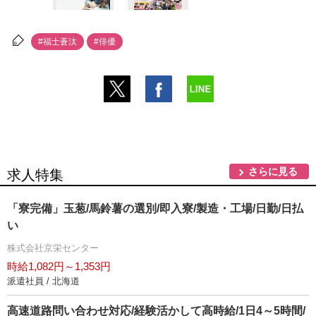
#福士蒼汰
#俳優
さらに見る
求人特集
「寮完備」玉葱/馬鈴薯の選別/即入寮/製造・工場/日勤/日払
い
株式会社京栄センター
時給1,082円～1,353円
派遣社員 / 北海道
高速道路問い合わせ対応/経験活かして高時給/1日4～5時間/