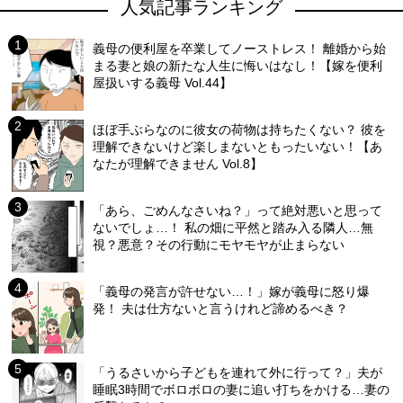
人気記事ランキング
義母の便利屋を卒業してノーストレス！ 離婚から始
まる妻と娘の新たな人生に悔いはなし！【嫁を便利
屋扱いする義母 Vol.44】
ほぼ手ぶらなのに彼女の荷物は持ちたくない？ 彼を
理解できないけど楽しまないともったいない！【あ
なたが理解できません Vol.8】
「あら、ごめんなさいね？」って絶対悪いと思って
ないでしょ…！ 私の畑に平然と踏み入る隣人…無
視？悪意？その行動にモヤモヤが止まらない
「義母の発言が許せない…！」嫁が義母に怒り爆
発！ 夫は仕方ないと言うけれど諦めるべき？
「うるさいから子どもを連れて外に行って？」夫が
睡眠3時間でボロボロの妻に追い打ちをかける…妻の