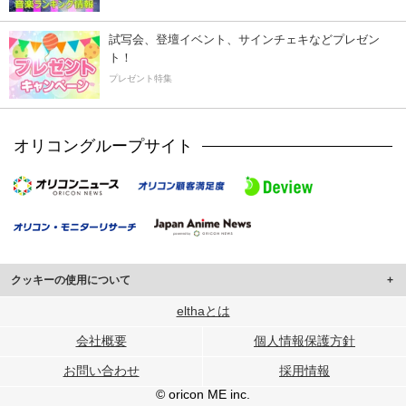
試写会、登壇イベント、サインチェキなどプレゼン
ト！
プレゼント特集
オリコングループサイト
クッキーの使用について
このサイトでは Cookie を使用して、ユーザーに合わせたコンテンツや広告の
elthaとは
表示、ソーシャル メディア機能の提供、広告の表示回数やクリック数の測定を
会社概要
個人情報保護方針
行っています。
また、ユーザーによるサイトの利用状況についても情報を収集し、ソーシャル
お問い合わせ
採用情報
メディアや広告配信、データ解析の各パートナーに提供しています。
各パートナーは、この情報とユーザーが各パートナーに提供した他の情報や、
© oricon ME inc.
ユーザーが各パートナーのサービスを使用したときに収集した他の情報を組み