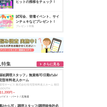
ヒットの推移をチェック！
試写会、登壇イベント、サイ
ンチェキなどプレゼント！
プレゼント特集
人特集
さらに見る
福祉調理スタッフ」無資格可/日勤のみ/
宅型有料老人ホーム
T居宅サービス 株式会社/住宅型有料老人ホーム 朝日
SOUTH
1,200円～
バイト・パート / 北海道
週2から可」調理スタッフ/調理師免許必