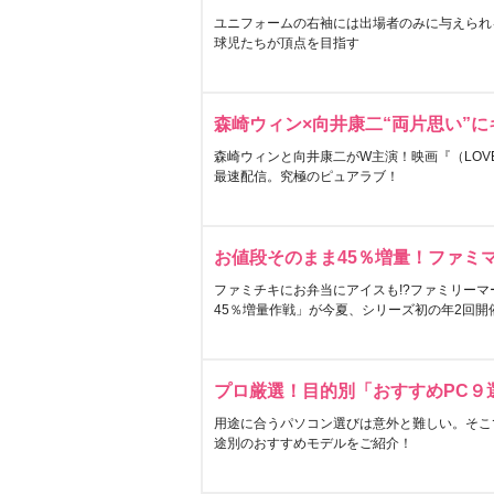
ユニフォームの右袖には出場者のみに与えられ
球児たちが頂点を目指す
森崎ウィン×向井康二“両片思い”
森崎ウィンと向井康二がW主演！映画『（LOVE S
最速配信。究極のピュアラブ！
お値段そのまま45％増量！ファミ
ファミチキにお弁当にアイスも!?ファミリーマ
45％増量作戦」が今夏、シリーズ初の年2回開
プロ厳選！目的別「おすすめPC９
用途に合うパソコン選びは意外と難しい。そこ
途別のおすすめモデルをご紹介！