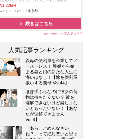
式会社ハートライフケア/デイサービスゆらり
1,226円
バイト・パート / 東京都
続きはこちら
sponsored by 求人ボックス
人気記事ランキング
義母の便利屋を卒業してノ
ーストレス！ 離婚から始
まる妻と娘の新たな人生に
悔いはなし！【嫁を便利屋
扱いする義母 Vol.44】
ほぼ手ぶらなのに彼女の荷
物は持ちたくない？ 彼を
理解できないけど楽しまな
いともったいない！【あな
たが理解できません
Vol.8】
「あら、ごめんなさい
ね？」って絶対悪いと思っ