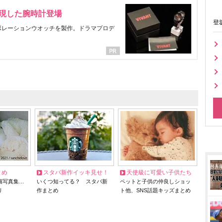
表現した腕時計登場
登
ラボレーションウオッチを製作。ドラマプロデ
とめ
スタバ新作イッキ見せ！
天使級に可愛い子供たち
猫写真集…
いくつ知ってる？ スタバ新
ペットと子供の仲良しショッ
リ
作まとめ
ト他、SNS話題キッズまとめ