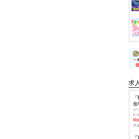
求
「
住
M
町椿
時給
アル
「