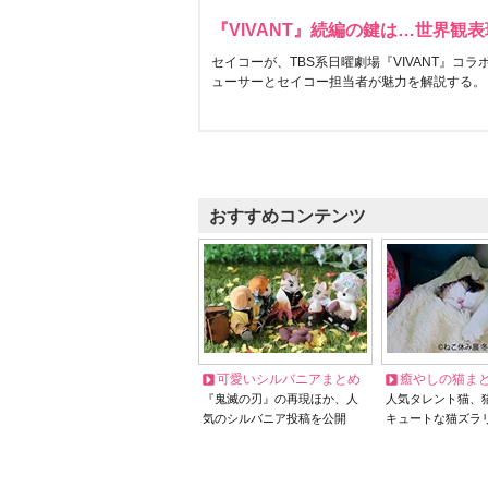
『VIVANT』続編の鍵は…世界観
セイコーが、TBS系日曜劇場『VIVANT』コ
ューサーとセイコー担当者が魅力を解説する。
おすすめコンテンツ
可愛いシルバニアまとめ
癒やしの猫ま
『鬼滅の刃』の再現ほか、人
人気タレント猫、
気のシルバニア投稿を公開
キュートな猫ズラ