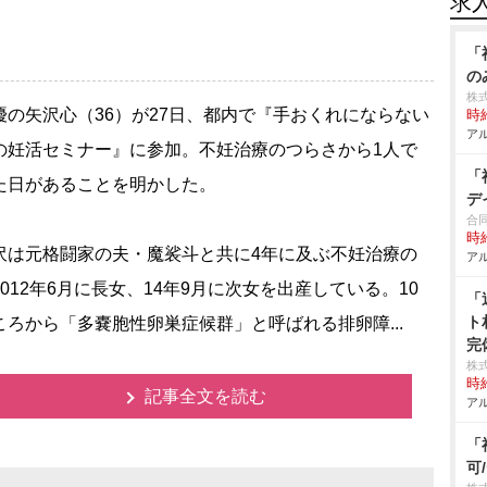
求
「
の
株
の矢沢心（36）が27日、都内で『手おくれにならない
時給
アル
の妊活セミナー』に参加。不妊治療のつらさから1人で
「
た日があることを明かした。
デ
合
時給
は元格闘家の夫・魔裟斗と共に4年に及ぶ不妊治療の
アル
2012年6月に長女、14年9月に次女を出産している。10
「
ト
ころから「多嚢胞性卵巣症候群」と呼ばれる排卵障...
完
株
時給
記事全文を読む
アル
「
可