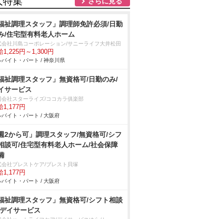
人特集
さらに見る
福祉調理スタッフ」調理師免許必須/日勤
み/住宅型有料老人ホーム
式会社川島コーポレーション/サニーライフ大井松田
1,225円～1,300円
バイト・パート / 神奈川県
福祉調理スタッフ」無資格可/日勤のみ/
イサービス
同会社スターライズ/ココカラ俱楽部
1,177円
バイト・パート / 大阪府
週2から可」調理スタッフ/無資格可/シフ
相談可/住宅型有料老人ホーム/社会保障
備
式会社ブレストケア/ブレスト貝塚
1,177円
バイト・パート / 大阪府
福祉調理スタッフ」無資格可/シフト相談
/デイサービス