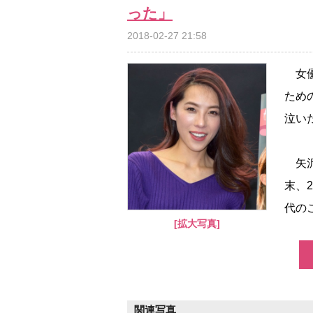
った」
2018-02-27 21:58
女優
ため
泣い
矢沢
末、
代の
[拡大写真]
関連写真