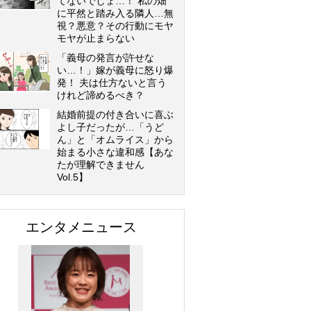
てないでしょ…！ 私の畑
に平然と踏み入る隣人…無
視？悪意？その行動にモヤ
モヤが止まらない
「義母の発言が許せな
い…！」嫁が義母に怒り爆
発！ 夫は仕方ないと言う
けれど諦めるべき？
結婚前提の付き合いに喜ぶ
よし子だったが…「うど
ん」と「オムライス」から
始まる小さな違和感【あな
たが理解できません
Vol.5】
エンタメニュース