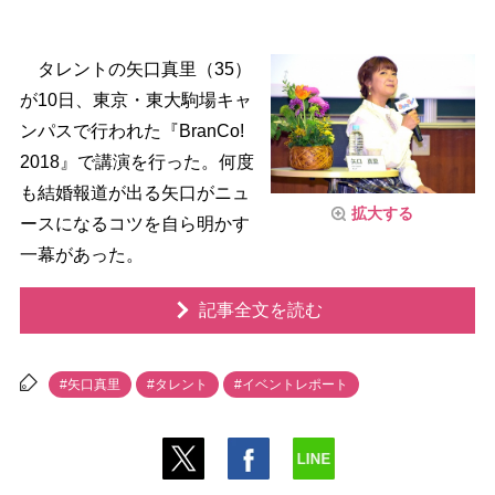
タレントの矢口真里（35）
が10日、東京・東大駒場キャ
ンパスで行われた『BranCo!
2018』で講演を行った。何度
も結婚報道が出る矢口がニュ
拡大する
ースになるコツを自ら明かす
一幕があった。
記事全文を読む
#矢口真里
#タレント
#イベントレポート