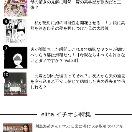
母の驚きの見解に唖然…嫁の高学歴が原因だと主
張!?
「私が絶対に娘の可能性を開花させる…！」娘に高
額を注ぎ自分の夢を押しつけた母の大誤算
夫が闇堕ちした瞬間…これまで嫌味なヤツらが媚び
へつらう姿は滑稽だな！【母親ならすべてを許さな
いとダメですか？ Vol.28】
「元嫁と別れた理由ってそれ？」友人から夫の過去
を突っ込まれ不安…信じて結婚した夫の過去まで信
じれる？
eltha イチオシ特集
川島海荷さんと学ぶ 日常に潜む“人身取引”のリアル