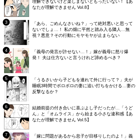
理解できないけど楽しまないともったいない！【あ
なたが理解できません Vol.8】
「あら、ごめんなさいね？」って絶対悪いと思って
ないでしょ…！ 私の畑に平然と踏み入る隣人…無
視？悪意？その行動にモヤモヤが止まらない
「義母の発言が許せない…！」嫁が義母に怒り爆
発！ 夫は仕方ないと言うけれど諦めるべき？
「うるさいから子どもを連れて外に行って？」夫が
睡眠3時間でボロボロの妻に追い打ちをかける…妻の
反撃なるか？
結婚前提の付き合いに喜ぶよし子だったが…「うど
ん」と「オムライス」から始まる小さな違和感【あ
なたが理解できません Vol.5】
「嫁に問題があるから息子が目移りしたのよ！」義