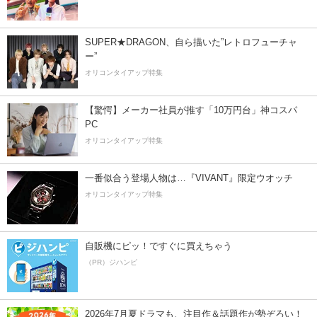
SUPER★DRAGON、自ら描いた”レトロフューチャ
ー”
オリコンタイアップ特集
【驚愕】メーカー社員が推す「10万円台」神コスパ
PC
オリコンタイアップ特集
一番似合う登場人物は…『VIVANT』限定ウオッチ
オリコンタイアップ特集
自販機にピッ！ですぐに買えちゃう
（PR）ジハンピ
2026年7月夏ドラマも、注目作＆話題作が勢ぞろい！