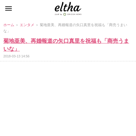
ホーム
＞
エンタメ
＞ 菊地亜美、再婚報道の矢口真里を祝福も「商売うまい
な」
菊地亜美、再婚報道の矢口真里を祝福も「商売うま
いな」
2018-03-13 14:56