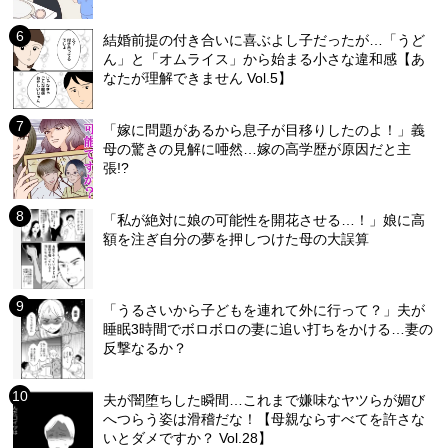
結婚前提の付き合いに喜ぶよし子だったが…「うど
ん」と「オムライス」から始まる小さな違和感【あ
なたが理解できません Vol.5】
「嫁に問題があるから息子が目移りしたのよ！」義
母の驚きの見解に唖然…嫁の高学歴が原因だと主
張!?
「私が絶対に娘の可能性を開花させる…！」娘に高
額を注ぎ自分の夢を押しつけた母の大誤算
「うるさいから子どもを連れて外に行って？」夫が
睡眠3時間でボロボロの妻に追い打ちをかける…妻の
反撃なるか？
夫が闇堕ちした瞬間…これまで嫌味なヤツらが媚び
へつらう姿は滑稽だな！【母親ならすべてを許さな
いとダメですか？ Vol.28】