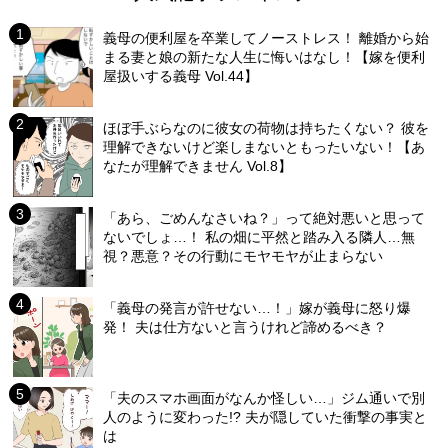
義母の便利屋を卒業してノーストレス！ 離婚から始
まる妻と娘の新たな人生に悔いはなし！【嫁を便利
屋扱いする義母 Vol.44】
ほぼ手ぶらなのに彼女の荷物は持ちたくない？ 彼を
理解できないけど楽しまないともったいない！【あ
なたが理解できません Vol.8】
「あら、ごめんなさいね？」って絶対悪いと思って
ないでしょ…！ 私の畑に平然と踏み入る隣人…無
視？悪意？その行動にモヤモヤが止まらない
「義母の発言が許せない…！」嫁が義母に怒り爆
発！ 夫は仕方ないと言うけれど諦めるべき？
「夫のスマホ画面がなんか怪しい…」ジム通いで別
人のように変わった!? 夫が隠していた衝撃の事実と
は