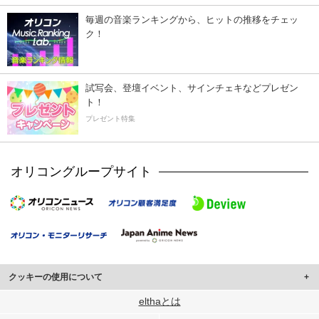
毎週の音楽ランキングから、ヒットの推移をチェッ
ク！
試写会、登壇イベント、サインチェキなどプレゼン
ト！
プレゼント特集
オリコングループサイト
クッキーの使用について
このサイトでは Cookie を使用して、ユーザーに合わせたコンテンツや広告の
elthaとは
表示、ソーシャル メディア機能の提供、広告の表示回数やクリック数の測定を