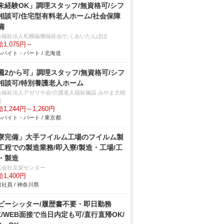
未経験OK」調理スタッフ/無資格可/シフ
相談可/住宅型有料老人ホーム/社会保障
備
会福祉法人札幌協働福祉会/たくあいたんぽぽ
1,075円～
バイト・パート / 北海道
週2から可」調理スタッフ/無資格可/シフ
相談可/特別養護老人ホーム
会福祉法人アゼリヤ会/介護老人福祉施設 みやま大樹
苑
1,244円～1,260円
バイト・パート / 東京都
寮完備」大手フイルム工場のフイルム製
工程での製造業務/即入寮/製造・工場/工
・製造
式会社京栄センター
1,400円
社員 / 神奈川県
ビーシッター/履歴書不要・即日勤務
K/WEB面接で当日内定も可/直行直帰OK/