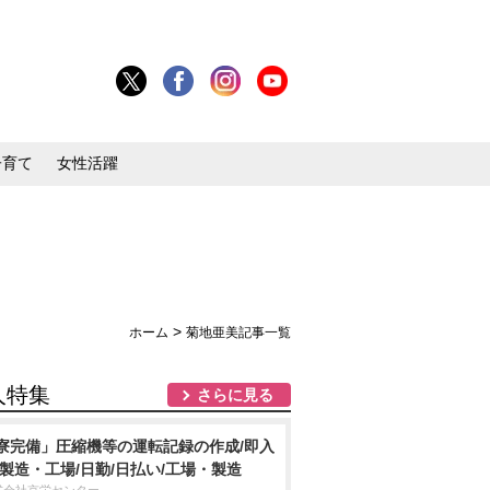
子育て
女性活躍
>
ホーム
菊地亜美記事一覧
人特集
さらに見る
寮完備」圧縮機等の運転記録の作成/即入
/製造・工場/日勤/日払い/工場・製造