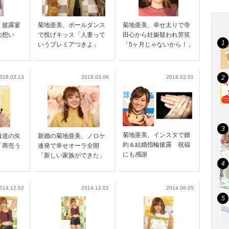
・披露宴
菊地亜美、ポールダンス
菊地亜美、幸せ太りで寺
の想い
で投げキッス「人妻って
田心から妊娠疑われ苦笑
いうプレミアつきよ」
「5ヶ月じゃないから！」
018.03.13
2018.03.06
2018.02.01
菊地亜美、インスタで婚
報道の矢
新婚の菊地亜美、ノロケ
約＆結婚指輪披露 祝福
「商売う
連発で幸せオーラ全開
にも感謝
「新しい家族ができた」
014.12.02
2014.12.02
2014.08.05