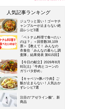
人気記事ランキング
ジュワッと旨い！ゴーヤチ
ャンプルーが止まらない絶
品レシピ3選
「ベトナム料理で食べたい
のは？」＜回答数38,109
票＞【教えて！ みんなの
衣食住「みんなの暮らし調
査隊」結果発表 第615回】
【今日の献立】2026年8月
8日(土)「牛肉とコーンの
ガリバタ炒め」
【キャベツ×豚バラ肉】ご
飯が止まらない！人気おか
ずレシピ7選
注目の“アゼライン酸”、新
商品