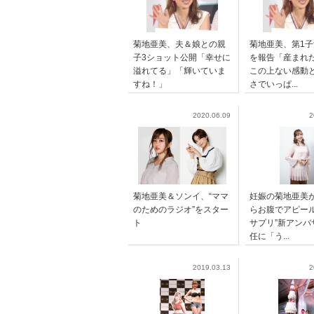
菊地亜美、夫＆娘との親
菊地亜美、第1
子3ショット公開「幸せに
を報告「産まれ
溢れてる」「輝いていま
この上ない感動
すね！」
さでいっぱ...
2020.06.09
2
菊地亜美＆ソンイ、“ママ
妊娠の菊地亜美
のためのラジオ”をスター
らお腹でアピール
ト
サプリ”新アンバ
任に「う...
2019.03.13
2