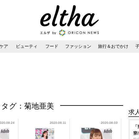
ケア
ビューティ
フード
ファッション
旅行＆おでかけ
ンケア
ダイエット・ボディケア
ヘアスタイル・ヘアアレンジ
タグ：菊地亜美
求
020.08.24
2020.08.11
2020.08.03
「
寮