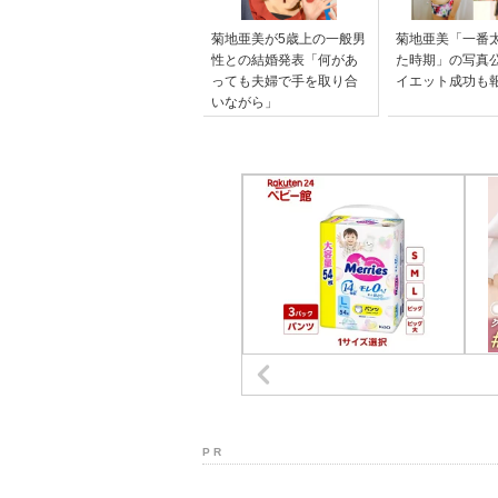
菊地亜美が5歳上の一般男
菊地亜美「一番
性との結婚発表「何があ
た時期」の写真
っても夫婦で手を取り合
イエット成功も
いながら」
P R