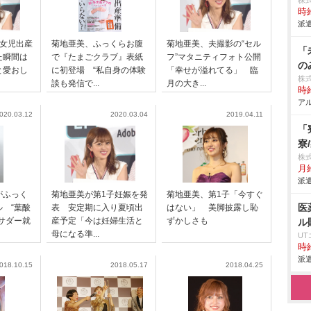
株
時給
派遣
子女児出産
菊地亜美、ふっくらお腹
菊地亜美、夫撮影の“セル
「
た瞬間は
で『たまごクラブ』表紙
フ”マタニティフォト公開
の
と愛おし
に初登場 “私自身の体験
「幸せが溢れてる」 臨
株式
談も発信で...
月の大き...
時給
アル
020.03.12
2020.03.04
2019.04.11
「
寮
株
月
派遣
がふっく
菊地亜美が第1子妊娠を発
菊地亜美、第1子「今すぐ
医
 “葉酸
表 安定期に入り夏頃出
はない」 美脚披露し恥
サダー就
産予定「今は妊婦生活と
ずかしさも
ル
母になる準...
U
時給
派遣
018.10.15
2018.05.17
2018.04.25