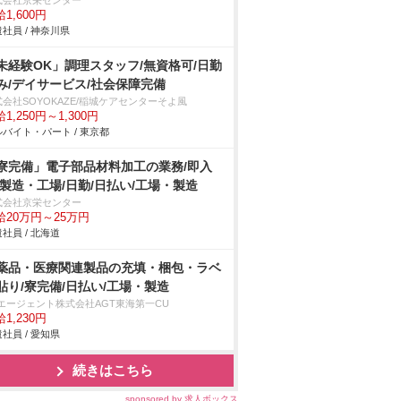
式会社京栄センター
1,600円
社員 / 神奈川県
未経験OK」調理スタッフ/無資格可/日勤
み/デイサービス/社会保障完備
会社SOYOKAZE/稲城ケアセンターそよ風
1,250円～1,300円
バイト・パート / 東京都
寮完備」電子部品材料加工の業務/即入
/製造・工場/日勤/日払い/工場・製造
式会社京栄センター
給20万円～25万円
社員 / 北海道
薬品・医療関連製品の充填・梱包・ラベ
貼り/寮完備/日払い/工場・製造
Tエージェント株式会社AGT東海第一CU
1,230円
社員 / 愛知県
続きはこちら
sponsored by 求人ボックス