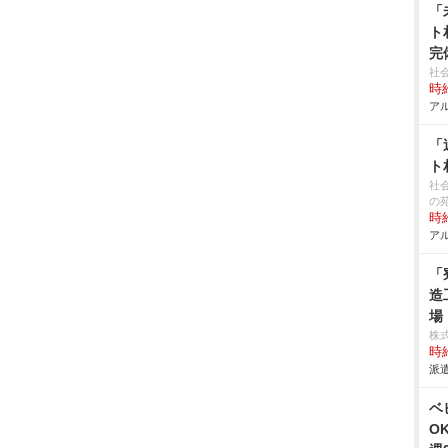
「
ト
完
社
時給
アル
「
ト
社
の
時給
アル
「
造
場
株
時給
派遣
ベ
O