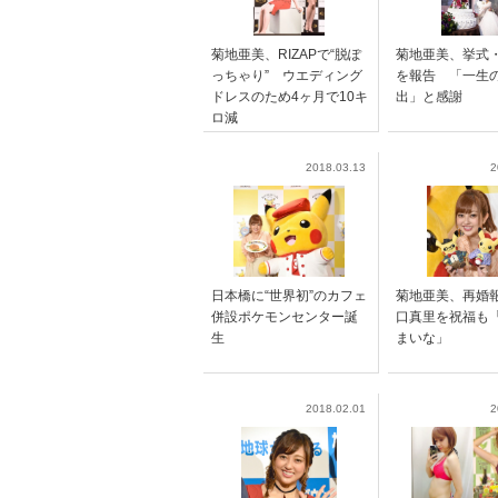
菊地亜美、RIZAPで“脱ぽ
菊地亜美、挙式
っちゃり” ウエディング
を報告 「一生
ドレスのため4ヶ月で10キ
出」と感謝
ロ減
2018.03.13
2
日本橋に“世界初”のカフェ
菊地亜美、再婚
併設ポケモンセンター誕
口真里を祝福も
生
まいな」
2018.02.01
2