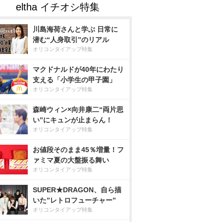
川島海荷さんと学ぶ 日常に
潜む“人身取引”のリアル
オリコンタイアップ特集
マクドナルドが40年にわたり
支える「小学生の甲子園」
オリコンタイアップ特集
森崎ウィン×向井康二“両片思
い”にキュンが止まらん！
オリコンタイアップ特集
お値段そのまま45％増量！フ
ァミマ夏の大盤振る舞い
オリコンタイアップ特集
SUPER★DRAGON、自ら描
いた”レトロフューチャー”
オリコンタイアップ特集