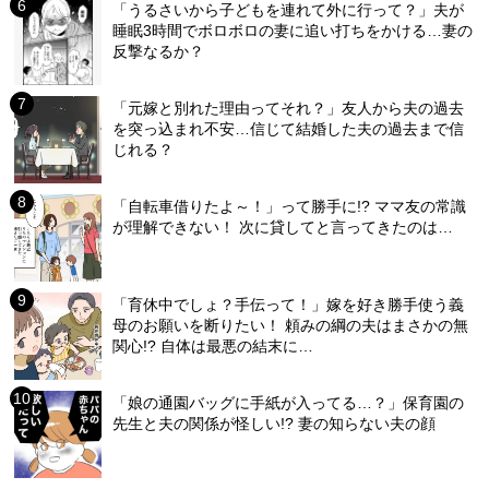
「うるさいから子どもを連れて外に行って？」夫が
睡眠3時間でボロボロの妻に追い打ちをかける…妻の
反撃なるか？
「元嫁と別れた理由ってそれ？」友人から夫の過去
を突っ込まれ不安…信じて結婚した夫の過去まで信
じれる？
「自転車借りたよ～！」って勝手に!? ママ友の常識
が理解できない！ 次に貸してと言ってきたのは…
「育休中でしょ？手伝って！」嫁を好き勝手使う義
母のお願いを断りたい！ 頼みの綱の夫はまさかの無
関心!? 自体は最悪の結末に…
「娘の通園バッグに手紙が入ってる…？」保育園の
先生と夫の関係が怪しい!? 妻の知らない夫の顔