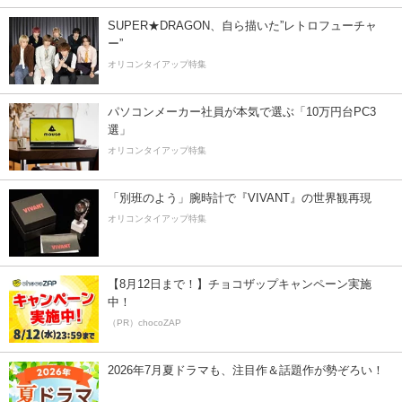
SUPER★DRAGON、自ら描いた”レトロフューチャ
ー”
オリコンタイアップ特集
パソコンメーカー社員が本気で選ぶ「10万円台PC3
選」
オリコンタイアップ特集
「別班のよう」腕時計で『VIVANT』の世界観再現
オリコンタイアップ特集
【8月12日まで！】チョコザップキャンペーン実施
中！
（PR）chocoZAP
2026年7月夏ドラマも、注目作＆話題作が勢ぞろい！