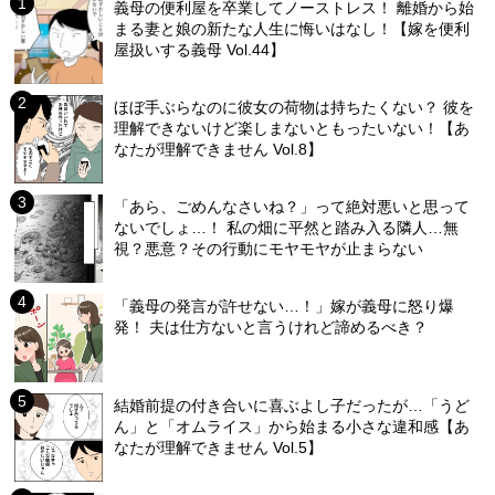
義母の便利屋を卒業してノーストレス！ 離婚から始
まる妻と娘の新たな人生に悔いはなし！【嫁を便利
屋扱いする義母 Vol.44】
ほぼ手ぶらなのに彼女の荷物は持ちたくない？ 彼を
理解できないけど楽しまないともったいない！【あ
なたが理解できません Vol.8】
「あら、ごめんなさいね？」って絶対悪いと思って
ないでしょ…！ 私の畑に平然と踏み入る隣人…無
視？悪意？その行動にモヤモヤが止まらない
「義母の発言が許せない…！」嫁が義母に怒り爆
発！ 夫は仕方ないと言うけれど諦めるべき？
結婚前提の付き合いに喜ぶよし子だったが…「うど
ん」と「オムライス」から始まる小さな違和感【あ
なたが理解できません Vol.5】