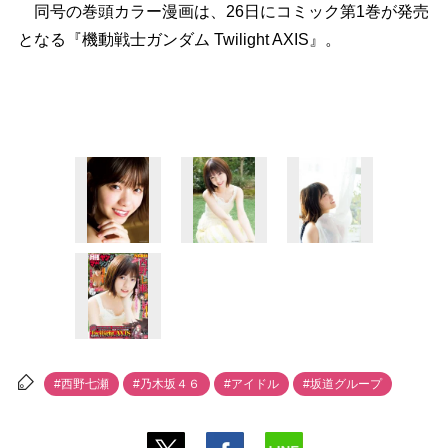
同号の巻頭カラー漫画は、26日にコミック第1巻が発売
となる『機動戦士ガンダム Twilight AXIS』。
#西野七瀬
#乃木坂４６
#アイドル
#坂道グループ