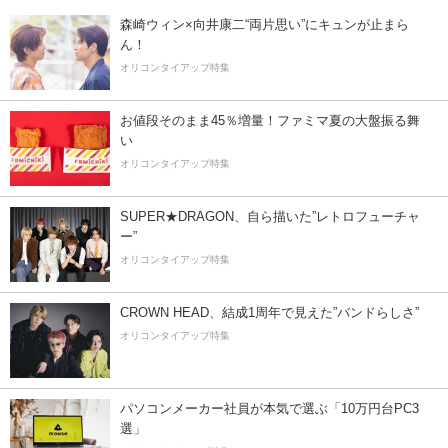
森崎ウィン×向井康二“両片思い”にキュンが止まら
ん！
オリコンタイアップ特集
お値段そのまま45％増量！ファミマ夏の大盤振る舞
い
オリコンタイアップ特集
SUPER★DRAGON、自ら描いた”レトロフューチャ
ー”
オリコンタイアップ特集
CROWN HEAD、結成1周年で見えた”バンドらしさ”
オリコンタイアップ特集
パソコンメーカー社員が本気で選ぶ「10万円台PC3
選」