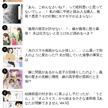
「あら、ごめんなさいね？」って絶対悪いと思って
ないでしょ…！ 私の畑に平然と踏み入る隣人…無
視？悪意？その行動にモヤモヤが止まらない
「義母の発言が許せない…！」嫁が義母に怒り爆
発！ 夫は仕方ないと言うけれど諦めるべき？
「夫のスマホ画面がなんか怪しい…」ジム通いで別
人のように変わった!? 夫が隠していた衝撃の事実と
は
「嫁に問題があるから息子が目移りしたのよ！」義
母の驚きの見解に唖然…嫁の高学歴が原因だと主
張!?
結婚前提の付き合いに喜ぶよし子だったが…「うど
ん」と「オムライス」から始まる小さな違和感【あ
なたが理解できません Vol.5】