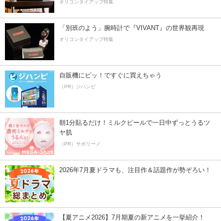
オリコンタイアップ特集
「別班のよう」腕時計で『VIVANT』の世界観再現
オリコンタイアップ特集
自販機にピッ！ですぐに買えちゃう
（PR）ジハンピ
朝1分貼るだけ！ミルクピールで一日中ずっとうるツ
ヤ肌
（PR）サボリーノ
2026年7月夏ドラマも、注目作＆話題作が勢ぞろい！
【夏アニメ2026】7月期夏の新アニメを一挙紹介！