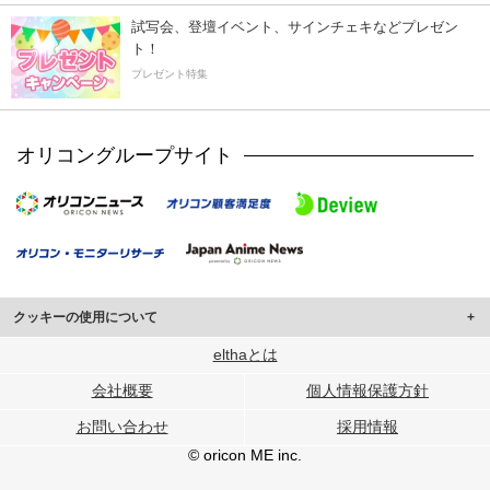
試写会、登壇イベント、サインチェキなどプレゼン
ト！
プレゼント特集
オリコングループサイト
クッキーの使用について
このサイトでは Cookie を使用して、ユーザーに合わせたコンテンツや広告の
elthaとは
表示、ソーシャル メディア機能の提供、広告の表示回数やクリック数の測定を
会社概要
個人情報保護方針
行っています。
また、ユーザーによるサイトの利用状況についても情報を収集し、ソーシャル
お問い合わせ
採用情報
メディアや広告配信、データ解析の各パートナーに提供しています。
各パートナーは、この情報とユーザーが各パートナーに提供した他の情報や、
© oricon ME inc.
ユーザーが各パートナーのサービスを使用したときに収集した他の情報を組み
合わせて使用することがあります。