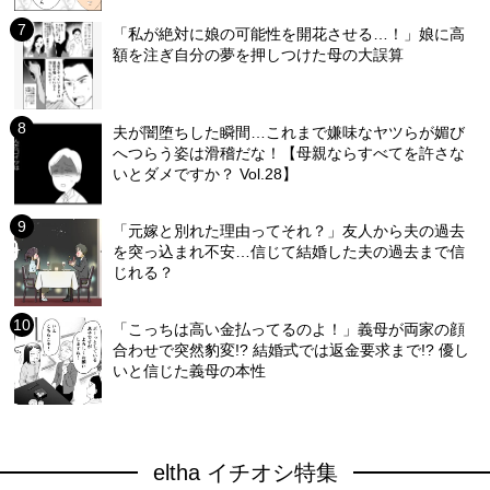
「私が絶対に娘の可能性を開花させる…！」娘に高
額を注ぎ自分の夢を押しつけた母の大誤算
夫が闇堕ちした瞬間…これまで嫌味なヤツらが媚び
へつらう姿は滑稽だな！【母親ならすべてを許さな
いとダメですか？ Vol.28】
「元嫁と別れた理由ってそれ？」友人から夫の過去
を突っ込まれ不安…信じて結婚した夫の過去まで信
じれる？
「こっちは高い金払ってるのよ！」義母が両家の顔
合わせで突然豹変!? 結婚式では返金要求まで!? 優し
いと信じた義母の本性
eltha イチオシ特集