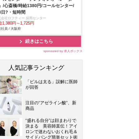
」/心斎橋/時給1380円/コールセンター/
3日?・短時間
式会社ロフティー 採用センター
1,380円～1,725円
社員 / 大阪府
続きはこちら
sponsored by 求人ボックス
人気記事ランキング
「ピルは太る」誤解に医師
が回答
注目の“アゼライン酸”、新
商品
“盛れる自分”は顔まわりで
決まる 美容師直伝！アイ
ロンで迷わないおくれ毛＆
サイドバング簡単セット術