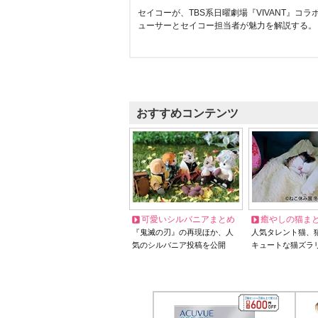
セイコーが、TBS系日曜劇場『VIVANT』コ
ューサーとセイコー担当者が魅力を解説する。
おすすめコンテンツ
可愛いシルバニアまとめ
癒やしの猫ま
『鬼滅の刃』の再現ほか、人
人気タレント猫、
気のシルバニア投稿を公開
キュートな猫ズラ