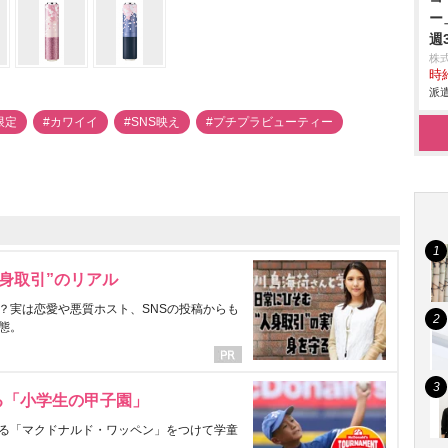
ー
週
株
時給
派遣
限定
#カワイイ
#SNS映え
#プチプラビューティー
身取引”のリアル
？実は恋愛や悪質ホスト、SNSの投稿からも
態。
る「小学生の甲子園」
る「マクドナルド・ワッペン」をつけて学童