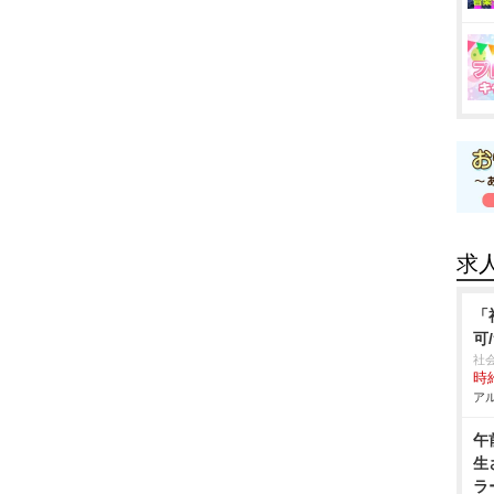
求
「
可
社
時給
アル
午
生
ラ