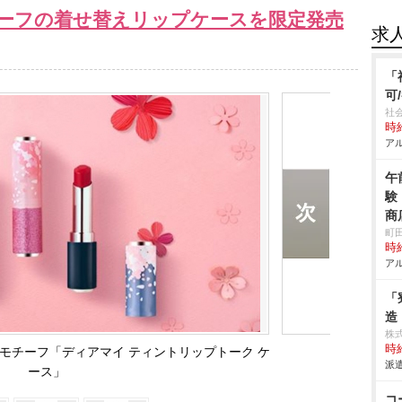
ーフの着せ替えリップケースを限定発売
求
「
可
社
時給
アル
午
験
商
町
時給
アル
「
造
株
時給
モチーフ「ディアマイ ティントリップトーク ケ
派遣
ース」
コ