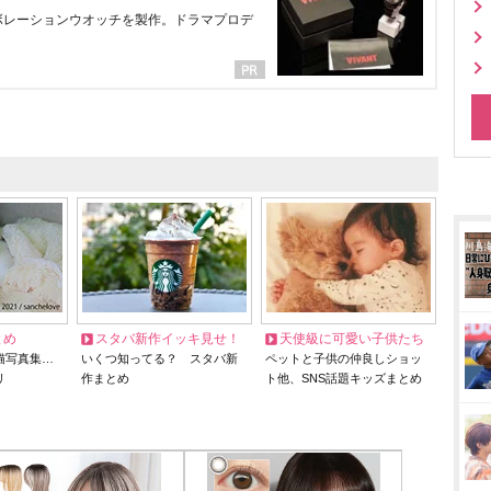
ラボレーションウオッチを製作。ドラマプロデ
とめ
スタバ新作イッキ見せ！
天使級に可愛い子供たち
猫写真集…
いくつ知ってる？ スタバ新
ペットと子供の仲良しショッ
リ
作まとめ
ト他、SNS話題キッズまとめ