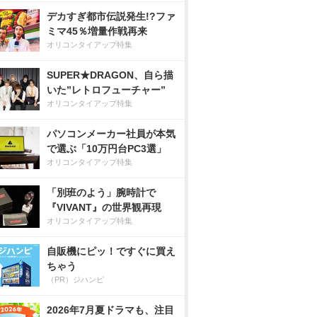
デカすぎ都市伝説発生!?ファ
ミマ45％増量作戦再来
オリコンタイアップ特集
SUPER★DRAGON、自ら描
いた”レトロフューチャー”
オリコンタイアップ特集
パソコンメーカー社員が本気
で選ぶ「10万円台PC3選」
オリコンタイアップ特集
「別班のよう」腕時計で
『VIVANT』の世界観再現
オリコンタイアップ特集
自販機にピッ！ですぐに買え
ちゃう
（PR）ジハンピ
2026年7月夏ドラマも、注目