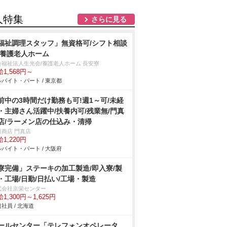
人特集
さらに見る
福祉調理スタッフ」無資格可/シフト相談
/養護老人ホーム
会福祉法人生光会/養護老人ホーム 長安寮
1,568円～
バイト・パート / 東京都
前中の3時間だけ勤務も可!週1～可/未経
・主婦さん活躍中/扶養内可/残業無/門真
店/ラーメン店の仕込み・清掃
田商店 門真店
1,220円
バイト・パート / 大阪府
寮完備」ステーキの加工製造/即入寮/製
・工場/日勤/日払い/工場・製造
式会社京栄センター
1,300円～1,625円
社員 / 北海道
ールセンター「テレフォンオペレータ