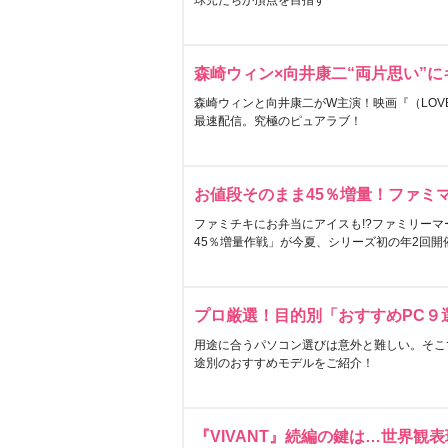
球児たちが頂点を目指す
森崎ウィン×向井康二“両片思い”
森崎ウィンと向井康二がW主演！映画『（LOVE S
最速配信。究極のピュアラブ！
お値段そのまま45％増量！ファミ
ファミチキにお弁当にアイスも!?ファミリーマ
45％増量作戦」が今夏、シリーズ初の年2回開
プロ厳選！目的別「おすすめPC９
用途に合うパソコン選びは意外と難しい。そこ
途別のおすすめモデルをご紹介！
『VIVANT』続編の鍵は…世界観