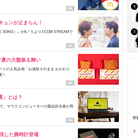
にキュンが止まらん！
ONG）』が8／５よりJ:COM STREAMで
マ夏の大盤振る舞い
ートの人気企画「お値段そのまま おかわり
催！
選」とは？
で、マウスコンピューターの製品担当者が用
登
表現した腕時計登場