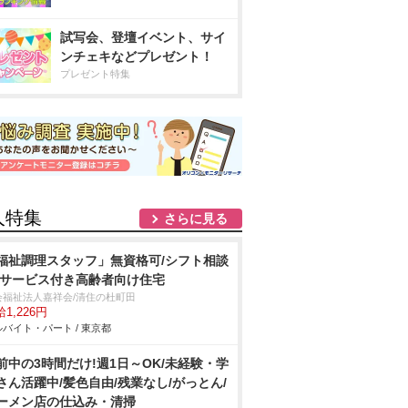
試写会、登壇イベント、サイ
ンチェキなどプレゼント！
プレゼント特集
人特集
さらに見る
福祉調理スタッフ」無資格可/シフト相談
/サービス付き高齢者向け住宅
会福祉法人嘉祥会/清住の杜町田
1,226円
バイト・パート / 東京都
前中の3時間だけ!週1日～OK/未経験・学
さん活躍中/髪色自由/残業なし/がっとん/
ーメン店の仕込み・清掃