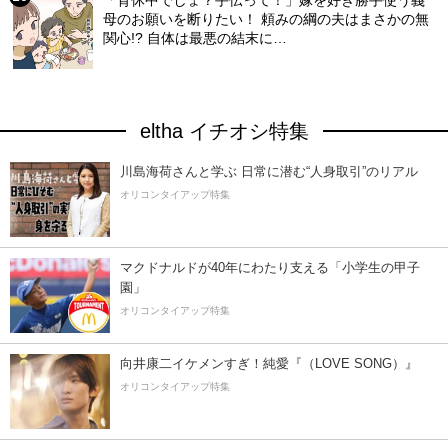
「育休中でしょ？手伝って！」嫁を好き勝手使う義
母のお願いを断りたい！ 頼みの綱の夫はまさかの無
関心!? 自体は最悪の結末に…
eltha イチオシ特集
川島海荷さんと学ぶ 日常に潜む“人身取引”のリアル
オリコンタイアップ特集
マクドナルドが40年にわたり支える「小学生の甲子
園」
オリコンタイアップ特集
向井康二イケメンすぎ！純愛『（LOVE SONG）』
オリコンタイアップ特集