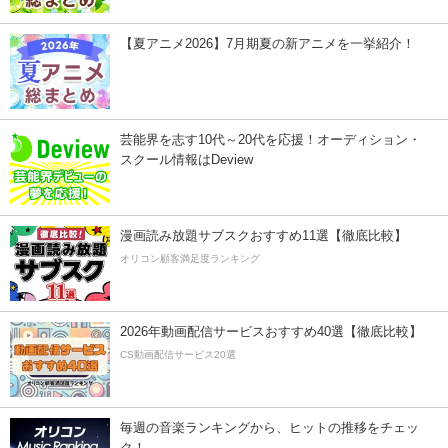
【夏アニメ2026】7月期夏の新アニメを一挙紹介！
芸能界を志す10代～20代を応援！オーディション・
スクール情報はDeview
漫画読み放題サブスクおすすめ11選【徹底比較】
オリコン顧客満足度ランキング
2026年動画配信サービスおすすめ40選【徹底比較】
CS動画配信サービス20選
毎週の音楽ランキングから、ヒットの推移をチェッ
ク！