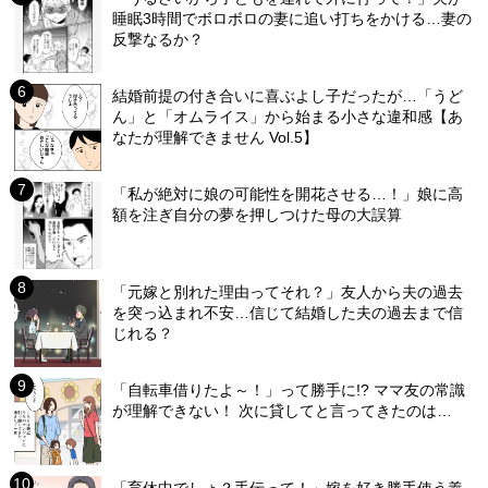
睡眠3時間でボロボロの妻に追い打ちをかける…妻の
反撃なるか？
結婚前提の付き合いに喜ぶよし子だったが…「うど
ん」と「オムライス」から始まる小さな違和感【あ
なたが理解できません Vol.5】
「私が絶対に娘の可能性を開花させる…！」娘に高
額を注ぎ自分の夢を押しつけた母の大誤算
「元嫁と別れた理由ってそれ？」友人から夫の過去
を突っ込まれ不安…信じて結婚した夫の過去まで信
じれる？
「自転車借りたよ～！」って勝手に!? ママ友の常識
が理解できない！ 次に貸してと言ってきたのは…