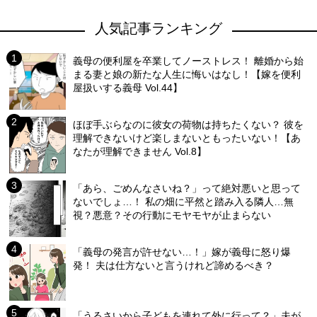
人気記事ランキング
義母の便利屋を卒業してノーストレス！ 離婚から始
まる妻と娘の新たな人生に悔いはなし！【嫁を便利
屋扱いする義母 Vol.44】
ほぼ手ぶらなのに彼女の荷物は持ちたくない？ 彼を
理解できないけど楽しまないともったいない！【あ
なたが理解できません Vol.8】
「あら、ごめんなさいね？」って絶対悪いと思って
ないでしょ…！ 私の畑に平然と踏み入る隣人…無
視？悪意？その行動にモヤモヤが止まらない
「義母の発言が許せない…！」嫁が義母に怒り爆
発！ 夫は仕方ないと言うけれど諦めるべき？
「うるさいから子どもを連れて外に行って？」夫が