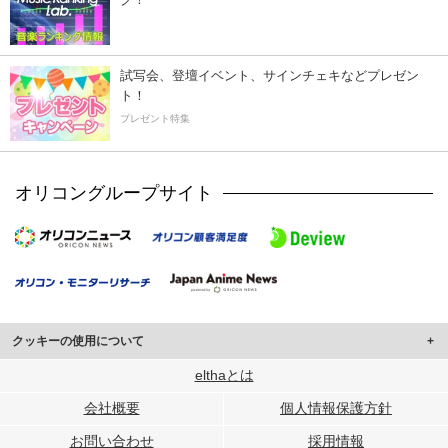
試写会、登壇イベント、サインチェキなどプレゼン
ト！
プレゼント特集
オリコングループサイト
クッキーの使用について
このサイトでは Cookie を使用して、ユーザーに合わせたコンテンツや広告の
elthaとは
表示、ソーシャル メディア機能の提供、広告の表示回数やクリック数の測定を
会社概要
個人情報保護方針
行っています。
また、ユーザーによるサイトの利用状況についても情報を収集し、ソーシャル
お問い合わせ
採用情報
メディアや広告配信、データ解析の各パートナーに提供しています。