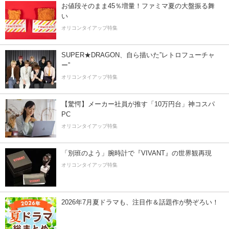
お値段そのまま45％増量！ファミマ夏の大盤振る舞
い
オリコンタイアップ特集
SUPER★DRAGON、自ら描いた”レトロフューチャ
ー”
オリコンタイアップ特集
【驚愕】メーカー社員が推す「10万円台」神コスパ
PC
オリコンタイアップ特集
「別班のよう」腕時計で『VIVANT』の世界観再現
オリコンタイアップ特集
2026年7月夏ドラマも、注目作＆話題作が勢ぞろい！