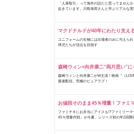
「人身取引」って海外の話だと思ってませんか
起きています。川島海荷さんと学ぶリアルな実
マクドナルドが40年にわたり支え
ユニフォームの右袖には出場者のみに与えられ
球児たちが頂点を目指す
森崎ウィン×向井康二“両片思い”
森崎ウィンと向井康二がW主演！映画『（LOVE S
最速配信。究極のピュアラブ！
お値段そのまま45％増量！ファミ
ファミチキにお弁当にアイスも!?ファミリーマ
45％増量作戦」が今夏、シリーズ初の年2回開