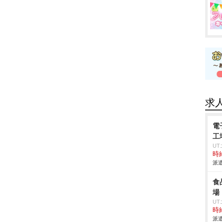
求
電
工
U
時給
派遣
食
場
U
時給
派遣