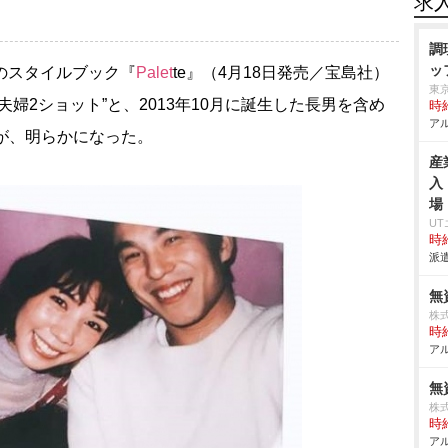
求
調
ッ
のスタイルブック『
Palet
te』（4月18日発売／宝島社）
東
“夫婦2ショット”と、2013年10月に誕生した長男を含め
時給
アル
とが、明らかになった。
産
入
場
U
時給
派遣
無
株
時給
アル
無
株
時給
アル