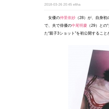
2018-03-26 20:45
eltha
女優の
仲里依紗
（28）が、自身初
で、夫で俳優の
中尾明慶
（29）との
た“親子3ショット”を初公開するこ