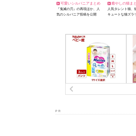
可愛いシルバニアまとめ
癒やしの猫ま
『鬼滅の刃』の再現ほか、人
人気タレント猫、
気のシルバニア投稿を公開
キュートな猫ズラ
P R