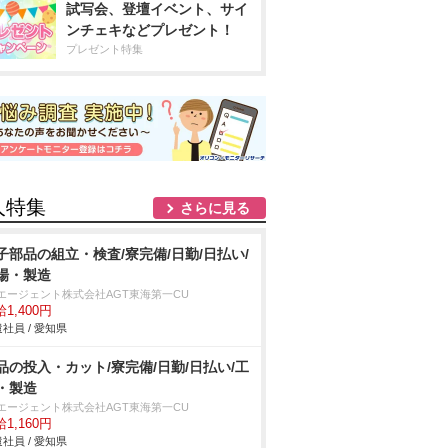
試写会、登壇イベント、サイ
ンチェキなどプレゼント！
プレゼント特集
人特集
さらに見る
子部品の組立・検査/寮完備/日勤/日払い/
場・製造
Tエージェント株式会社AGT東海第一CU
1,400円
社員 / 愛知県
品の投入・カット/寮完備/日勤/日払い/工
・製造
Tエージェント株式会社AGT東海第一CU
1,160円
社員 / 愛知県