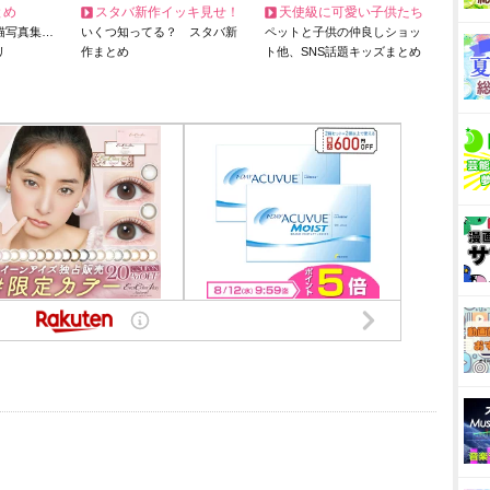
とめ
スタバ新作イッキ見せ！
天使級に可愛い子供たち
猫写真集…
いくつ知ってる？ スタバ新
ペットと子供の仲良しショッ
リ
作まとめ
ト他、SNS話題キッズまとめ