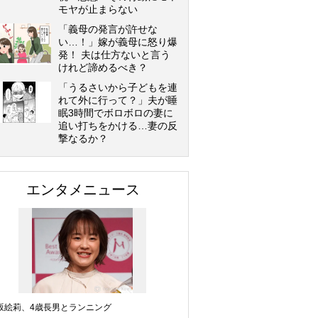
モヤが止まらない
「義母の発言が許せな
い…！」嫁が義母に怒り爆
発！ 夫は仕方ないと言う
けれど諦めるべき？
「うるさいから子どもを連
れて外に行って？」夫が睡
眠3時間でボロボロの妻に
追い打ちをかける…妻の反
撃なるか？
エンタメニュース
坂絵莉、4歳長男とランニング