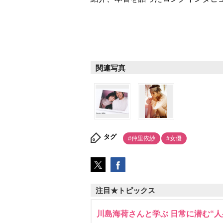
関連写真
タグ
#仲里依紗
#女優
注目★トピックス
川島海荷さんと学ぶ 日常に潜む“人