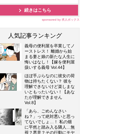
続きはこちら
sponsored by 求人ボックス
人気記事ランキング
義母の便利屋を卒業してノ
ーストレス！ 離婚から始
まる妻と娘の新たな人生に
悔いはなし！【嫁を便利屋
扱いする義母 Vol.44】
ほぼ手ぶらなのに彼女の荷
物は持ちたくない？ 彼を
理解できないけど楽しまな
いともったいない！【あな
たが理解できません
Vol.8】
「あら、ごめんなさい
ね？」って絶対悪いと思っ
てないでしょ…！ 私の畑
に平然と踏み入る隣人…無
視？悪意？その行動にモヤ