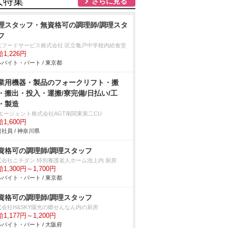
人特集
さらに見る
理スタッフ・無資格可の調理師/調理スタ
フ
京フードサービス株式会社 区立亀戸中学校内給食堂
1,226円
バイト・パート / 東京都
業用機器・製品のフォークリフト・搬
・搬出・投入・運搬/寮完備/日払い/工
・製造
Tエージェント株式会社AGT南関東第二CU
1,600円
社員 / 神奈川県
資格可の調理師/調理スタッフ
式会社ニチダン 特別養護老人ホーム池上内 厨房
1,300円～1,700円
バイト・パート / 東京都
資格可の調理師/調理スタッフ
式会社H&SKY陽光の郷せんなん内の厨房
1,177円～1,200円
バイト・パート / 大阪府