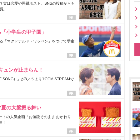
？実は恋愛や悪質ホスト、SNSの投稿からも
態。
る「小学生の甲子園」
る「マクドナルド・ワッペン」をつけて学童
にキュンが止まらん！
ONG）』が8／５よりJ:COM STREAMで
マ夏の大盤振る舞い
ートの人気企画「お値段そのまま おかわり
催！