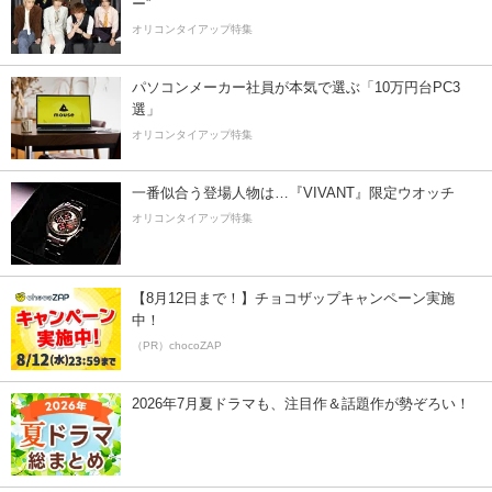
ー”
オリコンタイアップ特集
パソコンメーカー社員が本気で選ぶ「10万円台PC3
選」
オリコンタイアップ特集
一番似合う登場人物は…『VIVANT』限定ウオッチ
オリコンタイアップ特集
【8月12日まで！】チョコザップキャンペーン実施
中！
（PR）chocoZAP
2026年7月夏ドラマも、注目作＆話題作が勢ぞろい！