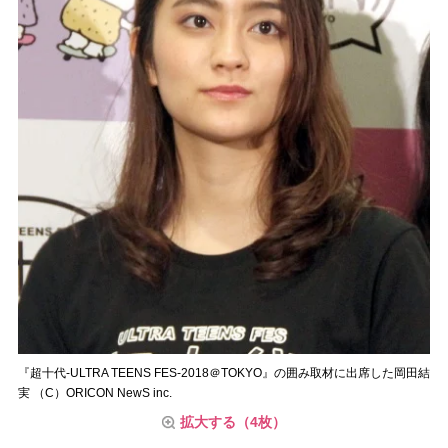
『超十代-ULTRA TEENS FES-2018＠TOKYO』の囲み取材に出席した岡田結
実 （C）ORICON NewS inc.
拡大する（4枚）