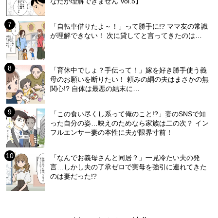
なたが理解できません Vol.5】
「自転車借りたよ～！」って勝手に!? ママ友の常識
が理解できない！ 次に貸してと言ってきたのは…
「育休中でしょ？手伝って！」嫁を好き勝手使う義
母のお願いを断りたい！ 頼みの綱の夫はまさかの無
関心!? 自体は最悪の結末に…
「この食い尽くし系って俺のこと!?」妻のSNSで知
った自分の姿…映えのためなら家族は二の次？ イン
フルエンサー妻の本性に夫が限界寸前！
「なんでお義母さんと同居？」一見冷たい夫の発
言…しかし夫の了承ゼロで実母を強引に連れてきた
のは妻だった!?