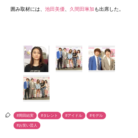
囲み取材には、
池田美優
、
久間田琳加
も出席した。
#岡田結実
#タレント
#アイドル
#モデル
#お笑い芸人