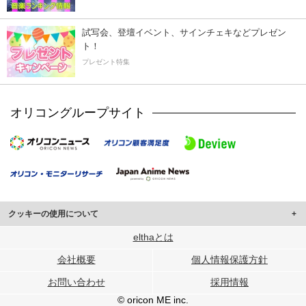
試写会、登壇イベント、サインチェキなどプレゼン
ト！
プレゼント特集
オリコングループサイト
クッキーの使用について
このサイトでは Cookie を使用して、ユーザーに合わせたコンテンツや広告の
elthaとは
表示、ソーシャル メディア機能の提供、広告の表示回数やクリック数の測定を
会社概要
個人情報保護方針
行っています。
また、ユーザーによるサイトの利用状況についても情報を収集し、ソーシャル
お問い合わせ
採用情報
メディアや広告配信、データ解析の各パートナーに提供しています。
各パートナーは、この情報とユーザーが各パートナーに提供した他の情報や、
© oricon ME inc.
ユーザーが各パートナーのサービスを使用したときに収集した他の情報を組み