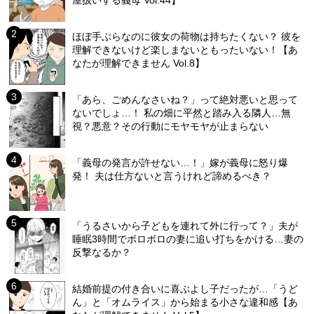
ほぼ手ぶらなのに彼女の荷物は持ちたくない？ 彼を
理解できないけど楽しまないともったいない！【あ
なたが理解できません Vol.8】
「あら、ごめんなさいね？」って絶対悪いと思って
ないでしょ…！ 私の畑に平然と踏み入る隣人…無
視？悪意？その行動にモヤモヤが止まらない
「義母の発言が許せない…！」嫁が義母に怒り爆
発！ 夫は仕方ないと言うけれど諦めるべき？
「うるさいから子どもを連れて外に行って？」夫が
睡眠3時間でボロボロの妻に追い打ちをかける…妻の
反撃なるか？
結婚前提の付き合いに喜ぶよし子だったが…「うど
ん」と「オムライス」から始まる小さな違和感【あ