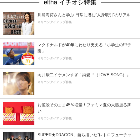
eltha イチオシ特集
川島海荷さんと学ぶ 日常に潜む“人身取引”のリアル
オリコンタイアップ特集
マクドナルドが40年にわたり支える「小学生の甲子
園」
オリコンタイアップ特集
向井康二イケメンすぎ！純愛『（LOVE SONG）』
オリコンタイアップ特集
お値段そのまま45％増量！ファミマ夏の大盤振る舞
い
オリコンタイアップ特集
SUPER★DRAGON、自ら描いた”レトロフューチャ