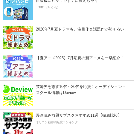
自販機にピッ！ですぐに買えちゃう
（PR）ジハンピ
2026年7月夏ドラマも、注目作＆話題作が勢ぞろい！
【夏アニメ2026】7月期夏の新アニメを一挙紹介！
芸能界を志す10代～20代を応援！オーディション・
スクール情報はDeview
漫画読み放題サブスクおすすめ11選【徹底比較】
オリコン顧客満足度ランキング