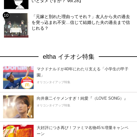
いとダメですか？ Vol.28】
「元嫁と別れた理由ってそれ？」友人から夫の過去
を突っ込まれ不安…信じて結婚した夫の過去まで信
じれる？
eltha イチオシ特集
マクドナルドが40年にわたり支える「小学生の甲子
園」
オリコンタイアップ特集
向井康二イケメンすぎ！純愛『（LOVE SONG）』
オリコンタイアップ特集
大好評につき再び！ファミマ名物45％増量キャンペ
ーン