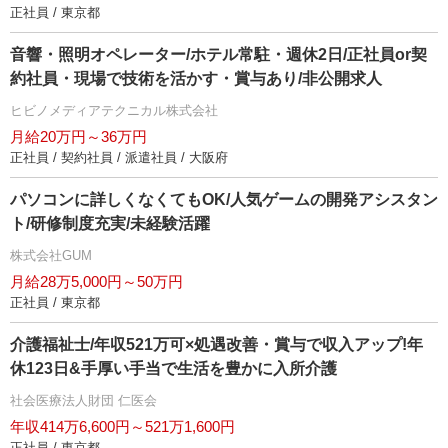
正社員 / 東京都
音響・照明オペレーター/ホテル常駐・週休2日/正社員or契
約社員・現場で技術を活かす・賞与あり/非公開求人
ヒビノメディアテクニカル株式会社
月給20万円～36万円
正社員 / 契約社員 / 派遣社員 / 大阪府
パソコンに詳しくなくてもOK/人気ゲームの開発アシスタン
ト/研修制度充実/未経験活躍
株式会社GUM
月給28万5,000円～50万円
正社員 / 東京都
介護福祉士/年収521万可×処遇改善・賞与で収入アップ!年
休123日&手厚い手当で生活を豊かに入所介護
社会医療法人財団 仁医会
年収414万6,600円～521万1,600円
正社員 / 東京都