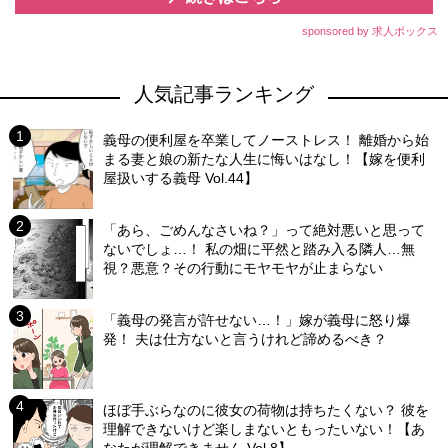
sponsored by 求人ボックス
人気記事ランキング
義母の便利屋を卒業してノーストレス！ 離婚から始
まる妻と娘の新たな人生に悔いはなし！【嫁を便利
屋扱いする義母 Vol.44】
「あら、ごめんなさいね？」って絶対悪いと思って
ないでしょ…！ 私の畑に平然と踏み入る隣人…無
視？悪意？その行動にモヤモヤが止まらない
「義母の発言が許せない…！」嫁が義母に怒り爆
発！ 夫は仕方ないと言うけれど諦めるべき？
ほぼ手ぶらなのに彼女の荷物は持ちたくない？ 彼を
理解できないけど楽しまないともったいない！【あ
なたが理解できません Vol.8】