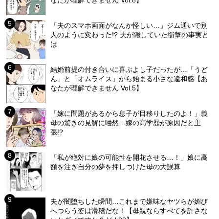
「夫のスマホ画面がなんか怪しい…」ジム通いで別
人のように変わった!? 夫が隠していた衝撃の事実と
は
結婚前提の付き合いに喜ぶよし子だったが…「うど
ん」と「オムライス」から始まる小さな違和感【あ
なたが理解できません Vol.5】
「嫁に問題があるから息子が目移りしたのよ！」義
母の驚きの見解に唖然…嫁の高学歴が原因だと主
張!?
「私が絶対に娘の可能性を開花させる…！」娘に高
額を注ぎ自分の夢を押しつけた母の大誤算
夫が闇堕ちした瞬間…これまで嫌味なヤツらが媚び
へつらう姿は滑稽だな！【母親ならすべてを許さな