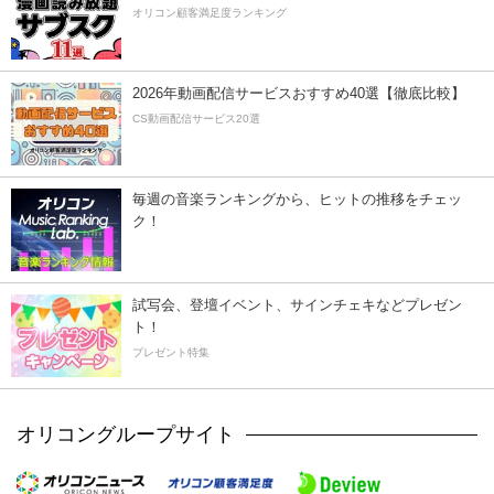
オリコン顧客満足度ランキング
2026年動画配信サービスおすすめ40選【徹底比較】
CS動画配信サービス20選
毎週の音楽ランキングから、ヒットの推移をチェッ
ク！
試写会、登壇イベント、サインチェキなどプレゼン
ト！
プレゼント特集
オリコングループサイト