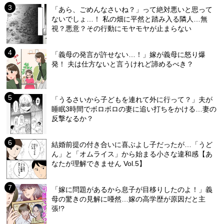
「あら、ごめんなさいね？」って絶対悪いと思って
ないでしょ…！ 私の畑に平然と踏み入る隣人…無
視？悪意？その行動にモヤモヤが止まらない
「義母の発言が許せない…！」嫁が義母に怒り爆
発！ 夫は仕方ないと言うけれど諦めるべき？
「うるさいから子どもを連れて外に行って？」夫が
睡眠3時間でボロボロの妻に追い打ちをかける…妻の
反撃なるか？
結婚前提の付き合いに喜ぶよし子だったが…「うど
ん」と「オムライス」から始まる小さな違和感【あ
なたが理解できません Vol.5】
「嫁に問題があるから息子が目移りしたのよ！」義
母の驚きの見解に唖然…嫁の高学歴が原因だと主
張!?