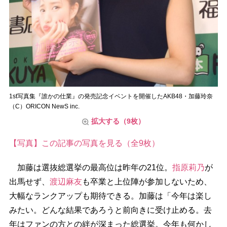
1st写真集『誰かの仕業』の発売記念イベントを開催したAKB48・加藤玲奈
（C）ORICON NewS inc.
拡大する（9枚）
【写真】この記事の写真を見る（全9枚）
加藤は選抜総選挙の最高位は昨年の21位。
指原莉乃
が
出馬せず、
渡辺麻友
も卒業と上位陣が参加しないため、
大幅なランクアップも期待できる。加藤は「今年は楽し
みたい。どんな結果であろうと前向きに受け止める。去
年はファンの方との絆が深まった総選挙。今年も何かし