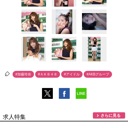
#加藤玲奈
#ＡＫＢ４８
#アイドル
#AKBグループ
さらに見る
求人特集