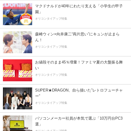
マクドナルドが40年にわたり支える「小学生の甲子
園」
オリコンタイアップ特集
森崎ウィン×向井康二“両片思い”にキュンが止まら
ん！
オリコンタイアップ特集
お値段そのまま45％増量！ファミマ夏の大盤振る舞
い
オリコンタイアップ特集
SUPER★DRAGON、自ら描いた”レトロフューチャ
ー”
オリコンタイアップ特集
パソコンメーカー社員が本気で選ぶ「10万円台PC3
選」
オリコンタイアップ特集