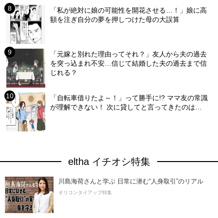
「私が絶対に娘の可能性を開花させる…！」娘に高
額を注ぎ自分の夢を押しつけた母の大誤算
「元嫁と別れた理由ってそれ？」友人から夫の過去
を突っ込まれ不安…信じて結婚した夫の過去まで信
じれる？
「自転車借りたよ～！」って勝手に!? ママ友の常識
が理解できない！ 次に貸してと言ってきたのは…
eltha イチオシ特集
川島海荷さんと学ぶ 日常に潜む“人身取引”のリアル
オリコンタイアップ特集