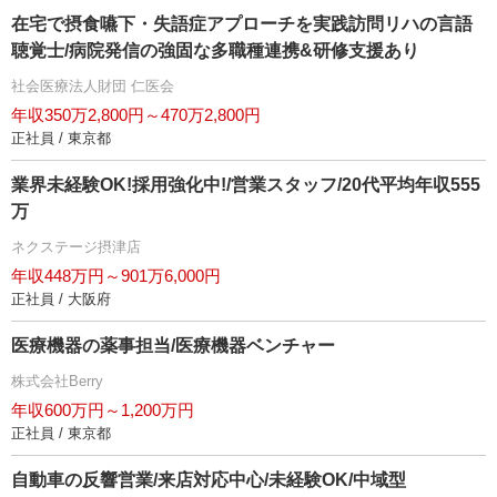
在宅で摂食嚥下・失語症アプローチを実践訪問リハの言語
聴覚士/病院発信の強固な多職種連携&研修支援あり
社会医療法人財団 仁医会
年収350万2,800円～470万2,800円
正社員 / 東京都
業界未経験OK!採用強化中!/営業スタッフ/20代平均年収555
万
ネクステージ摂津店
年収448万円～901万6,000円
正社員 / 大阪府
医療機器の薬事担当/医療機器ベンチャー
株式会社Berry
年収600万円～1,200万円
正社員 / 東京都
自動車の反響営業/来店対応中心/未経験OK/中域型