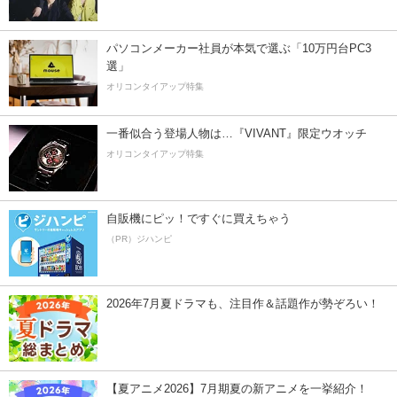
パソコンメーカー社員が本気で選ぶ「10万円台PC3
選」
オリコンタイアップ特集
一番似合う登場人物は…『VIVANT』限定ウオッチ
オリコンタイアップ特集
自販機にピッ！ですぐに買えちゃう
（PR）ジハンピ
2026年7月夏ドラマも、注目作＆話題作が勢ぞろい！
【夏アニメ2026】7月期夏の新アニメを一挙紹介！