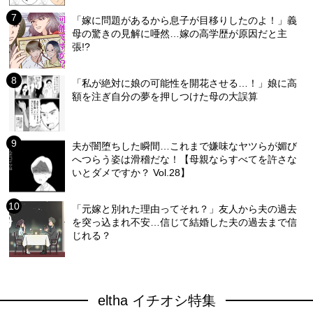
「嫁に問題があるから息子が目移りしたのよ！」義
母の驚きの見解に唖然…嫁の高学歴が原因だと主
張!?
「私が絶対に娘の可能性を開花させる…！」娘に高
額を注ぎ自分の夢を押しつけた母の大誤算
夫が闇堕ちした瞬間…これまで嫌味なヤツらが媚び
へつらう姿は滑稽だな！【母親ならすべてを許さな
いとダメですか？ Vol.28】
「元嫁と別れた理由ってそれ？」友人から夫の過去
を突っ込まれ不安…信じて結婚した夫の過去まで信
じれる？
eltha イチオシ特集