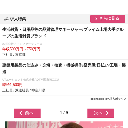
さらに見る
求人特集
生活雑貨・日用品等の品質管理マネージャー/プライム上場大手グル
ープの生活雑貨ブランド
株式会社アインファーマシーズ
年収500万円～750万円
正社員 / 東京都
建築用製品の仕込み・充填・検査・機械操作/寮完備/日払い/工場・製
造
UTエージェント株式会社AGT南関東第二CU
時給1,500円
正社員 / 派遣社員 / 神奈川県
sponsored by 求人ボックス
1 / 9
前へ
次へ