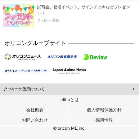
試写会、登壇イベント、サインチェキなどプレゼン
ト！
プレゼント特集
オリコングループサイト
クッキーの使用について
このサイトでは Cookie を使用して、ユーザーに合わせたコンテンツや広告の
elthaとは
表示、ソーシャル メディア機能の提供、広告の表示回数やクリック数の測定を
会社概要
個人情報保護方針
行っています。
また、ユーザーによるサイトの利用状況についても情報を収集し、ソーシャル
お問い合わせ
採用情報
メディアや広告配信、データ解析の各パートナーに提供しています。
各パートナーは、この情報とユーザーが各パートナーに提供した他の情報や、
© oricon ME inc.
ユーザーが各パートナーのサービスを使用したときに収集した他の情報を組み
合わせて使用することがあります。