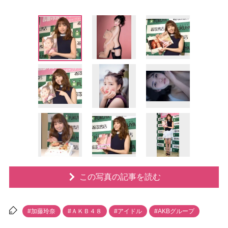
この写真の記事を読む
#加藤玲奈
#ＡＫＢ４８
#アイドル
#AKBグループ