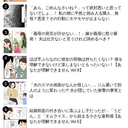
「あら、ごめんなさいね？」って絶対悪いと思って
ないでしょ…！ 私の畑に平然と踏み入る隣人…無
視？悪意？その行動にモヤモヤが止まらない
「義母の発言が許せない…！」嫁が義母に怒り爆
発！ 夫は仕方ないと言うけれど諦めるべき？
ほぼ手ぶらなのに彼女の荷物は持ちたくない？ 彼を
理解できないけど楽しまないともったいない！【あ
なたが理解できません Vol.8】
「夫のスマホ画面がなんか怪しい…」ジム通いで別
人のように変わった!? 夫が隠していた衝撃の事実と
は
結婚前提の付き合いに喜ぶよし子だったが…「うど
ん」と「オムライス」から始まる小さな違和感【あ
なたが理解できません Vol.5】