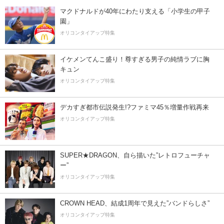
マクドナルドが40年にわたり支える「小学生の甲子
園」
オリコンタイアップ特集
イケメンてんこ盛り！尊すぎる男子の純情ラブに胸
キュン
オリコンタイアップ特集
デカすぎ都市伝説発生!?ファミマ45％増量作戦再来
オリコンタイアップ特集
SUPER★DRAGON、自ら描いた”レトロフューチャ
ー”
オリコンタイアップ特集
CROWN HEAD、結成1周年で見えた”バンドらしさ”
オリコンタイアップ特集