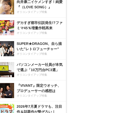
向井康二イケメンすぎ！純愛
『（LOVE SONG）』
オリコンタイアップ特集
デカすぎ都市伝説発生!?ファ
ミマ45％増量作戦再来
オリコンタイアップ特集
SUPER★DRAGON、自ら描
いた”レトロフューチャー”
オリコンタイアップ特集
パソコンメーカー社員が本気
で選ぶ「10万円台PC3選」
オリコンタイアップ特集
『VIVANT』限定ウオッチ、
プロデューサーの感想は
オリコンタイアップ特集
2026年7月夏ドラマも、注目
作＆話題作が勢ぞろい！