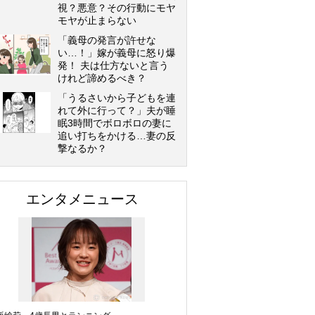
視？悪意？その行動にモヤ
モヤが止まらない
「義母の発言が許せな
い…！」嫁が義母に怒り爆
発！ 夫は仕方ないと言う
けれど諦めるべき？
「うるさいから子どもを連
れて外に行って？」夫が睡
眠3時間でボロボロの妻に
追い打ちをかける…妻の反
撃なるか？
エンタメニュース