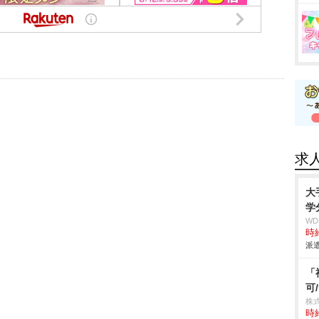
求
大
学
W
時給
派遣
「
可
株
時給