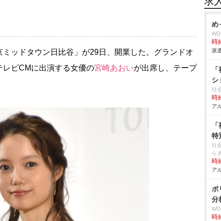
求
め
W
時給
派遣
ミッドタウン日比谷」が29日、開業した。グランドオ
テレビCMに出演する女優の
宮崎あおい
が出席し、テープ
「
シ
社
時給
アル
「
特
社
ら
時給
アル
ポ
分
W
時給