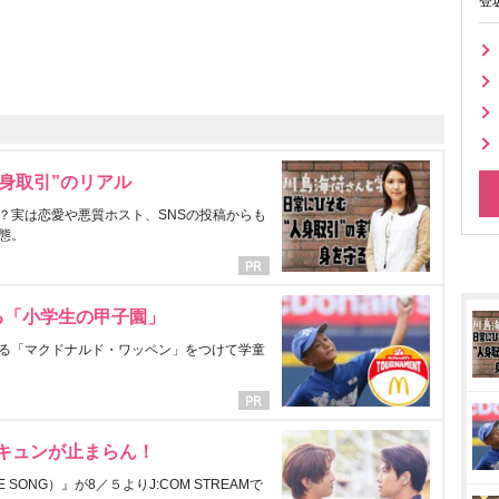
登
身取引”のリアル
？実は恋愛や悪質ホスト、SNSの投稿からも
態。
る「小学生の甲子園」
る「マクドナルド・ワッペン」をつけて学童
にキュンが止まらん！
ONG）』が8／５よりJ:COM STREAMで