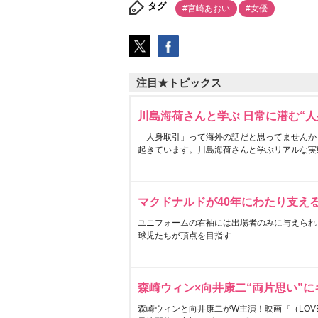
タグ
#宮崎あおい
#女優
注目★トピックス
川島海荷さんと学ぶ 日常に潜む“人
「人身取引」って海外の話だと思ってませんか
起きています。川島海荷さんと学ぶリアルな実
マクドナルドが40年にわたり支え
ユニフォームの右袖には出場者のみに与えられ
球児たちが頂点を目指す
森崎ウィン×向井康二“両片思い”
森崎ウィンと向井康二がW主演！映画『（LOVE S