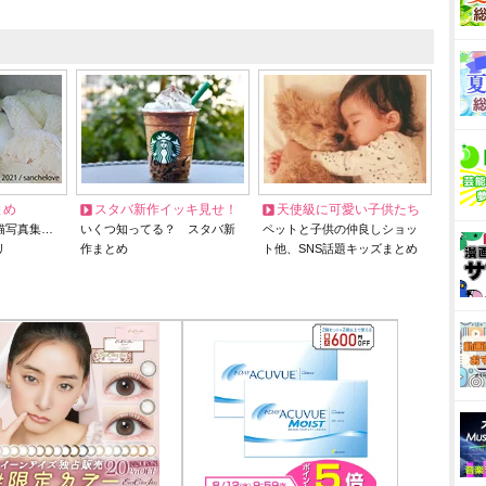
とめ
スタバ新作イッキ見せ！
天使級に可愛い子供たち
猫写真集…
いくつ知ってる？ スタバ新
ペットと子供の仲良しショッ
リ
作まとめ
ト他、SNS話題キッズまとめ