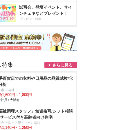
試写会、登壇イベント、サイ
ンチェキなどプレゼント！
プレゼント特集
人特集
さらに見る
手百貨店での衣料や日用品の品質試験/化
分析
DB株式会社
1,600円～1,800円
社員 / 大阪府
福祉調理スタッフ」無資格可/シフト相談
/サービス付き高齢者向け住宅
式会社望/ケア望ドリーム稲口
1,140円～1,250円