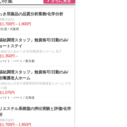
人特集
さらに見る
っき用薬品の品質分析業務/化学分析
DB株式会社
1,700円～1,800円
社員 / 大阪府
福祉調理スタッフ」無資格可/日勤のみ/
ョートステイ
会福祉法人あかつき/特別養護老人ホーム 花子
1,350円～
バイト・パート / 東京都
福祉調理スタッフ」無資格可/日勤のみ/
別養護老人ホーム
会福祉法人日本介護事業団/特別養護老人ホーム やす
ぎの家
1,075円
バイト・パート / 北海道
リエステル系樹脂の押出実験と評価/化学
析
DB株式会社
1,700円～1,850円