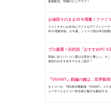
最速配信。究極のピュアラブ！
お値段そのまま45％増量！ファミ
ファミチキにお弁当にアイスも!?ファミリーマ
45％増量作戦」が今夏、シリーズ初の年2回開
プロ厳選！目的別「おすすめPC９
用途に合うパソコン選びは意外と難しい。そこ
途別のおすすめモデルをご紹介！
『VIVANT』続編の鍵は…世界観
セイコーが、TBS系日曜劇場『VIVANT』コ
ューサーとセイコー担当者が魅力を解説する。