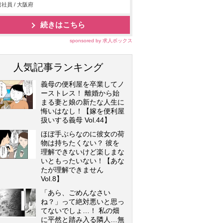
社員 / 大阪府
続きはこちら
sponsored by 求人ボックス
人気記事ランキング
義母の便利屋を卒業してノ
ーストレス！ 離婚から始
まる妻と娘の新たな人生に
悔いはなし！【嫁を便利屋
扱いする義母 Vol.44】
ほぼ手ぶらなのに彼女の荷
物は持ちたくない？ 彼を
理解できないけど楽しまな
いともったいない！【あな
たが理解できません
Vol.8】
「あら、ごめんなさい
ね？」って絶対悪いと思っ
てないでしょ…！ 私の畑
に平然と踏み入る隣人…無