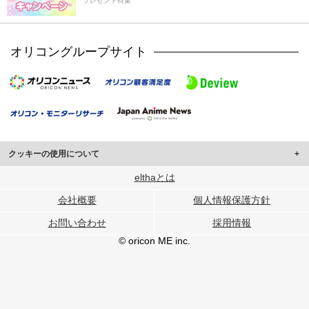
プレゼント特集
オリコングループサイト
クッキーの使用について
このサイトでは Cookie を使用して、ユーザーに合わせたコンテンツや広告の
elthaとは
表示、ソーシャル メディア機能の提供、広告の表示回数やクリック数の測定を
会社概要
個人情報保護方針
行っています。
また、ユーザーによるサイトの利用状況についても情報を収集し、ソーシャル
お問い合わせ
採用情報
メディアや広告配信、データ解析の各パートナーに提供しています。
各パートナーは、この情報とユーザーが各パートナーに提供した他の情報や、
© oricon ME inc.
ユーザーが各パートナーのサービスを使用したときに収集した他の情報を組み
合わせて使用することがあります。