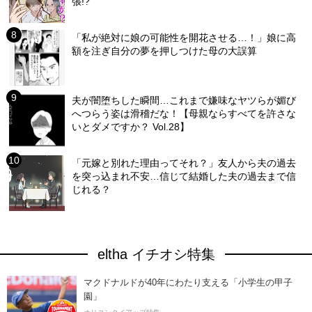
張!?
「私が絶対に娘の可能性を開花させる…！」娘に高
額を注ぎ自分の夢を押しつけた母の大誤算
夫が闇堕ちした瞬間…これまで嫌味なヤツらが媚び
へつらう姿は滑稽だな！【母親ならすべてを許さな
いとダメですか？ Vol.28】
「元嫁と別れた理由ってそれ？」友人から夫の過去
を突っ込まれ不安…信じて結婚した夫の過去まで信
じれる？
eltha イチオシ特集
マクドナルドが40年にわたり支える「小学生の甲子
園」