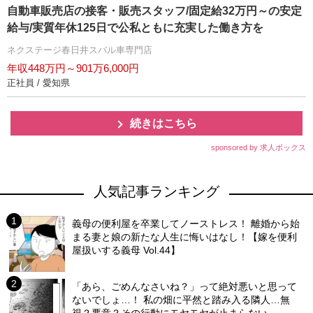
自動車販売店の接客・販売スタッフ/固定給32万円～の安定
給与/実質年休125日で公私ともに充実した働き方を
ネクステージ春日井スバル車専門店
年収448万円～901万6,000円
正社員 / 愛知県
続きはこちら
sponsored by 求人ボックス
人気記事ランキング
義母の便利屋を卒業してノーストレス！ 離婚から始
まる妻と娘の新たな人生に悔いはなし！【嫁を便利
屋扱いする義母 Vol.44】
「あら、ごめんなさいね？」って絶対悪いと思って
ないでしょ…！ 私の畑に平然と踏み入る隣人…無