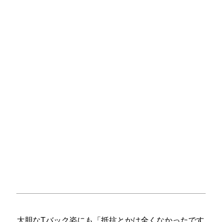
大胆なTバック姿にも「抵抗とかは全くなかったです