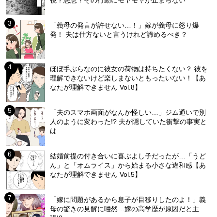
視？悪意？その行動にモヤモヤが止まらない
「義母の発言が許せない…！」嫁が義母に怒り爆
発！ 夫は仕方ないと言うけれど諦めるべき？
ほぼ手ぶらなのに彼女の荷物は持ちたくない？ 彼を
理解できないけど楽しまないともったいない！【あ
なたが理解できません Vol.8】
「夫のスマホ画面がなんか怪しい…」ジム通いで別
人のように変わった!? 夫が隠していた衝撃の事実と
は
結婚前提の付き合いに喜ぶよし子だったが…「うど
ん」と「オムライス」から始まる小さな違和感【あ
なたが理解できません Vol.5】
「嫁に問題があるから息子が目移りしたのよ！」義
母の驚きの見解に唖然…嫁の高学歴が原因だと主