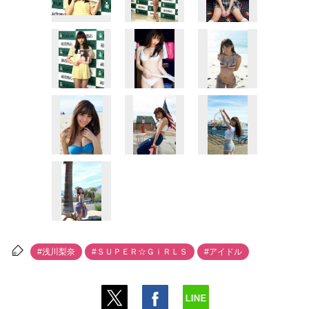
#浅川梨奈
#ＳＵＰＥＲ☆ＧｉＲＬＳ
#アイドル