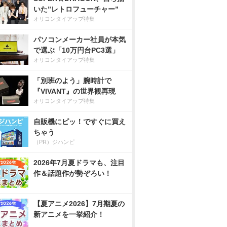
いた”レトロフューチャー”
オリコンタイアップ特集
パソコンメーカー社員が本気
で選ぶ「10万円台PC3選」
オリコンタイアップ特集
「別班のよう」腕時計で
『VIVANT』の世界観再現
オリコンタイアップ特集
自販機にピッ！ですぐに買え
ちゃう
（PR）ジハンピ
2026年7月夏ドラマも、注目
作＆話題作が勢ぞろい！
【夏アニメ2026】7月期夏の
新アニメを一挙紹介！