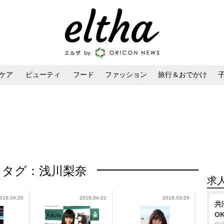
ケア
ビューティ
フード
ファッション
旅行＆おでかけ
ンケア
ダイエット・ボディケア
ヘアスタイル・ヘアアレンジ
タグ：浅川梨奈
求
018.04.20
2018.04.01
2018.03.26
共
O