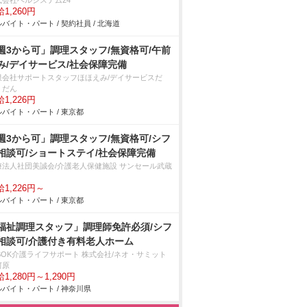
式会社ベルシステム24
1,260円
バイト・パート / 契約社員 / 北海道
週3から可」調理スタッフ/無資格可/午前
み/デイサービス/社会保障完備
限会社サポートスタッフほほえみ/デイサービスだ
・だん
1,226円
バイト・パート / 東京都
週3から可」調理スタッフ/無資格可/シフ
相談可/ショートステイ/社会保障完備
療法人社団美誠会/介護老人保健施設 サンセール武蔵
1,226円～
バイト・パート / 東京都
福祉調理スタッフ」調理師免許必須/シフ
相談可/介護付き有料老人ホーム
LSOK介護ライフサポート 株式会社/ネオ・サミット
河原
1,280円～1,290円
バイト・パート / 神奈川県