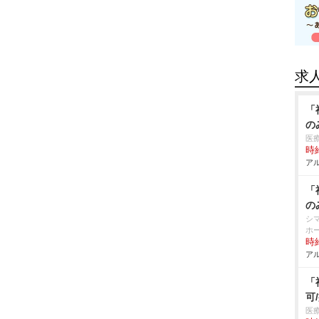
求
「
の
医
時給
アル
「
の
シ
ホ
時給
アル
「
可
医