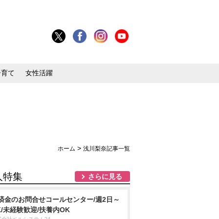
子育て
女性活躍
>
ホーム
浅川梨奈記事一覧
人特集
さらに見る
済金のお問合せコールセンター/週2日～
K/未経験歓迎/扶養内OK