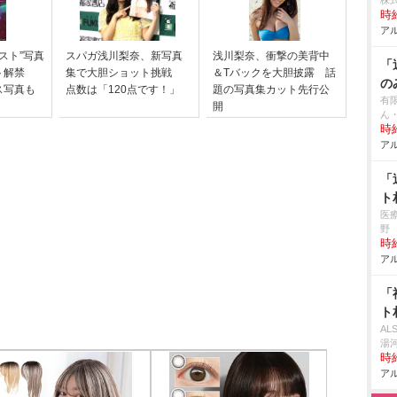
株
時給
アル
スト”写真
スパガ浅川梨奈、新写真
浅川梨奈、衝撃の美背中
「
ット解禁
集で大胆ショット挑戦
＆Tバックを大胆披露 話
の
ス写真も
点数は「120点です！」
題の写真集カット先行公
有
開
ん
時給
アル
「
ト
医
野
時給
アル
「
ト
A
湯
時給
アル