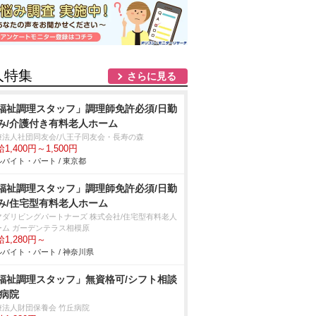
人特集
さらに見る
福祉調理スタッフ」調理師免許必須/日勤
み/介護付き有料老人ホーム
療法人社団同友会/八王子同友会・長寿の森
1,400円～1,500円
バイト・パート / 東京都
福祉調理スタッフ」調理師免許必須/日勤
み/住宅型有料老人ホーム
マダリビングパートナーズ 株式会社/住宅型有料老人
ーム ガーデンテラス相模原
1,280円～
バイト・パート / 神奈川県
福祉調理スタッフ」無資格可/シフト相談
/病院
療法人財団保養会 竹丘病院