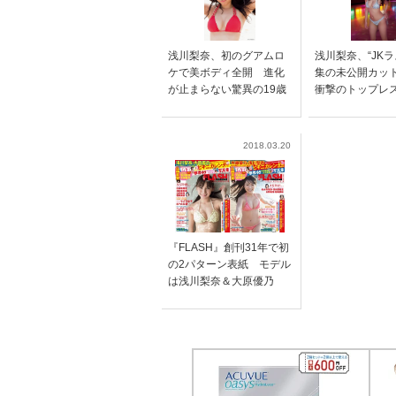
浅川梨奈、初のグアムロ
浅川梨奈、“JKラ
ケで美ボディ全開 進化
集の未公開カ
が止まらない驚異の19歳
衝撃のトップレ
2018.03.20
『FLASH』創刊31年で初
の2パターン表紙 モデル
は浅川梨奈＆大原優乃