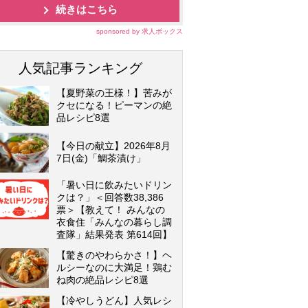
続きはこちら
sponsored by 求人ボックス
人気記事ランキング
【夏野菜の王様！】苦みが
クセになる！ピーマンの絶
品レシピ8選
【今日の献立】2026年8月
7日(金)「鯛茶漬け」
「暑い日に飲みたいドリン
クは？」＜回答数38,386
票＞【教えて！ みんなの
衣食住「みんなの暮らし調
査隊」結果発表 第614回】
【驚きのやわらかさ！】ヘ
ルシーなのに大満足！鶏む
ね肉の絶品レシピ8選
【冷やしうどん】人気レシ