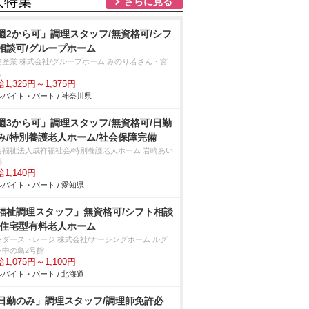
人特集
さらに見る
週2から可」調理スタッフ/無資格可/シフ
相談可/グループホーム
信産業 株式会社/グループホーム みのり若さん・宮
ん
1,325円～1,375円
バイト・パート / 神奈川県
週3から可」調理スタッフ/無資格可/日勤
み/特別養護老人ホーム/社会保障完備
会福祉法人成祥福祉会/特別養護老人ホーム 岩崎あい
郷
1,140円
バイト・パート / 愛知県
福祉調理スタッフ」無資格可/シフト相談
/住宅型有料老人ホーム
ンダーストレージ 株式会社/ナーシングホーム ルグ
ン中の島2号館
1,075円～1,100円
バイト・パート / 北海道
日勤のみ」調理スタッフ/調理師免許必