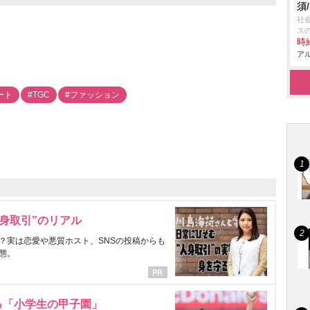
須
社
ス
時給
アル
ート
#TGC
#ファッション
身取引”のリアル
？実は恋愛や悪質ホスト、SNSの投稿からも
態。
る「小学生の甲子園」