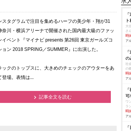
求
「
ト
スタグラムで注目を集めるハーフの美少年・翔が31
大
神奈川・横浜アリーナで開催された国内最大級のファッ
さ
時給
イベント『マイナビ presents 第26回 東京ガールズコ
アル
ョン 2018 SPRING／SUMMER』に出演した。
「
の
社
ックのトップスに、大きめのチェックのアウターをあ
の
時給
登場。表情は...
アル
「
可
記事全文を読む
ワ
ラ
時給
アル
「