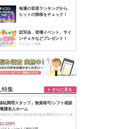
毎週の音楽ランキングから、
ヒットの推移をチェック！
試写会、登壇イベント、サイ
ンチェキなどプレゼント！
プレゼント特集
人特集
さらに見る
福祉調理スタッフ」無資格可/シフト相談
/養護老人ホーム
会福祉法人湘南広域社会福祉協会/養護老人ホーム 湘
園
1,225円
バイト・パート / 神奈川県