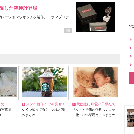
表現した腕時計登場
ラボレーションウオッチを製作。ドラマプロデ
登
とめ
スタバ新作イッキ見せ！
天使級に可愛い子供たち
猫写真集…
いくつ知ってる？ スタバ新
ペットと子供の仲良しショッ
リ
作まとめ
ト他、SNS話題キッズまとめ