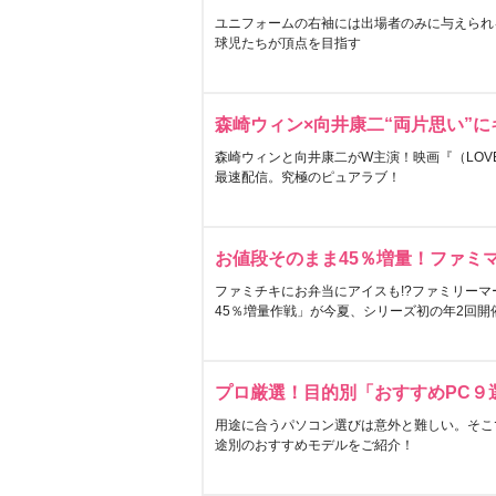
ユニフォームの右袖には出場者のみに与えられ
球児たちが頂点を目指す
森崎ウィン×向井康二“両片思い”
森崎ウィンと向井康二がW主演！映画『（LOVE S
最速配信。究極のピュアラブ！
お値段そのまま45％増量！ファミ
ファミチキにお弁当にアイスも!?ファミリーマ
45％増量作戦」が今夏、シリーズ初の年2回開
プロ厳選！目的別「おすすめPC９
用途に合うパソコン選びは意外と難しい。そこ
途別のおすすめモデルをご紹介！