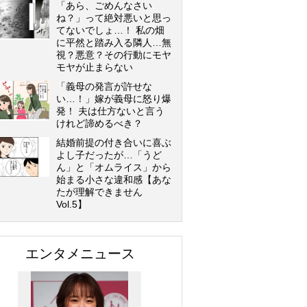
「あら、ごめんなさい
ね？」って絶対悪いと思っ
てないでしょ…！ 私の畑
に平然と踏み入る隣人…無
視？悪意？その行動にモヤ
モヤが止まらない
「義母の発言が許せな
い…！」嫁が義母に怒り爆
発！ 夫は仕方ないと言う
けれど諦めるべき？
結婚前提の付き合いに喜ぶ
よし子だったが…「うど
ん」と「オムライス」から
始まる小さな違和感【あな
たが理解できません
Vol.5】
エンタメニュース