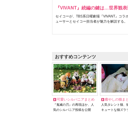
『VIVANT』続編の鍵は…世界観
セイコーが、TBS系日曜劇場『VIVANT』コ
ューサーとセイコー担当者が魅力を解説する。
おすすめコンテンツ
可愛いシルバニアまとめ
癒やしの猫ま
『鬼滅の刃』の再現ほか、人
人気タレント猫、
気のシルバニア投稿を公開
キュートな猫ズラ