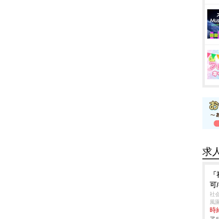
求
「
可
社
風
時給
アル