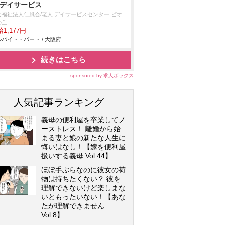
/デイサービス
会福祉法人仁風会/老人 デイサービスセンター ビオ
の丘
1,177円
バイト・パート / 大阪府
続きはこちら
sponsored by 求人ボックス
人気記事ランキング
義母の便利屋を卒業してノ
ーストレス！ 離婚から始
まる妻と娘の新たな人生に
悔いはなし！【嫁を便利屋
扱いする義母 Vol.44】
ほぼ手ぶらなのに彼女の荷
物は持ちたくない？ 彼を
理解できないけど楽しまな
いともったいない！【あな
たが理解できません
Vol.8】