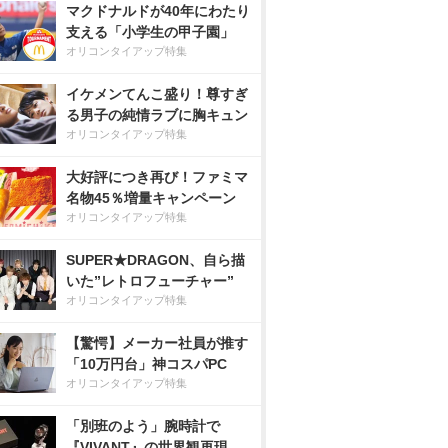
マクドナルドが40年にわたり
支える「小学生の甲子園」
オリコンタイアップ特集
イケメンてんこ盛り！尊すぎ
る男子の純情ラブに胸キュン
オリコンタイアップ特集
大好評につき再び！ファミマ
名物45％増量キャンペーン
オリコンタイアップ特集
SUPER★DRAGON、自ら描
いた”レトロフューチャー”
オリコンタイアップ特集
【驚愕】メーカー社員が推す
「10万円台」神コスパPC
オリコンタイアップ特集
「別班のよう」腕時計で
『VIVANT』の世界観再現