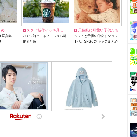
とめ
スタバ新作イッキ見せ！
天使級に可愛い子供たち
猫写真集…
いくつ知ってる？ スタバ新
ペットと子供の仲良しショッ
リ
作まとめ
ト他、SNS話題キッズまとめ