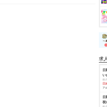
求
日
い
株
日給
アル
日
祝
株