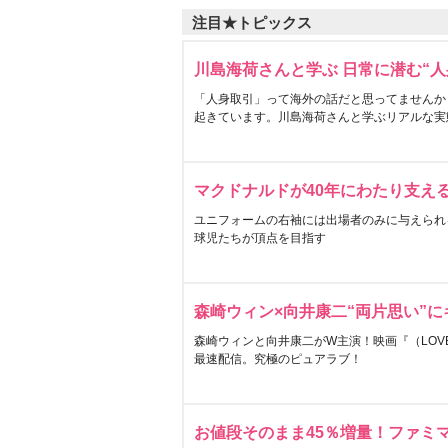
注目★トピックス
川島海荷さんと学ぶ 日常に潜む“人
「人身取引」って海外の話だと思ってませんか
起きています。川島海荷さんと学ぶリアルな実
マクドナルドが40年にわたり支え
ユニフォームの右袖には出場者のみに与えられ
球児たちが頂点を目指す
森崎ウィン×向井康二“両片思い”
森崎ウィンと向井康二がW主演！映画『（LOVE S
最速配信。究極のピュアラブ！
お値段そのまま45％増量！ファミ