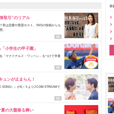
登
身取引”のリアル
？実は恋愛や悪質ホスト、SNSの投稿からも
態。
る「小学生の甲子園」
る「マクドナルド・ワッペン」をつけて学童
にキュンが止まらん！
ONG）』が8／５よりJ:COM STREAMで
マ夏の大盤振る舞い