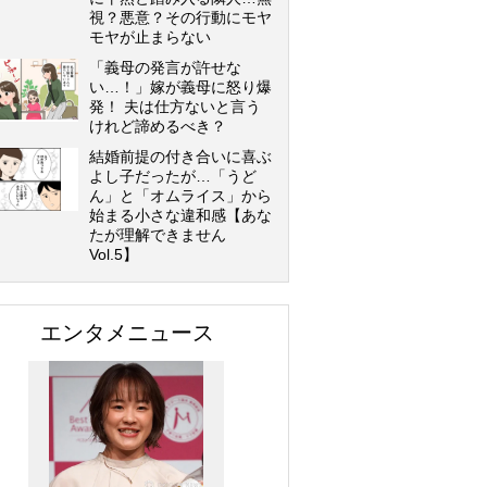
視？悪意？その行動にモヤ
モヤが止まらない
「義母の発言が許せな
い…！」嫁が義母に怒り爆
発！ 夫は仕方ないと言う
けれど諦めるべき？
結婚前提の付き合いに喜ぶ
よし子だったが…「うど
ん」と「オムライス」から
始まる小さな違和感【あな
たが理解できません
Vol.5】
エンタメニュース