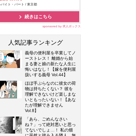
バイト・パート / 東京都
続きはこちら
sponsored by 求人ボックス
人気記事ランキング
義母の便利屋を卒業してノ
ーストレス！ 離婚から始
まる妻と娘の新たな人生に
悔いはなし！【嫁を便利屋
扱いする義母 Vol.44】
ほぼ手ぶらなのに彼女の荷
物は持ちたくない？ 彼を
理解できないけど楽しまな
いともったいない！【あな
たが理解できません
Vol.8】
「あら、ごめんなさい
ね？」って絶対悪いと思っ
てないでしょ…！ 私の畑
に平然と踏み入る隣人…無