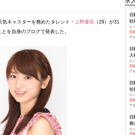
求
日
社
天気キャスターを務めたタレント・
上野優花
（29）が31
株
ことを自身のブログで発表した。
日給
アル
日
入
株
日給
アル
日
社
株
日給
アル
日
祝
株
日給