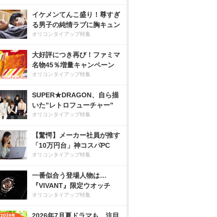
イケメンてんこ盛り！尊すぎ
る男子の純情ラブに胸キュン
オリコンタイアップ特集
大好評につき再び！ファミマ
名物45％増量キャンペーン
オリコンタイアップ特集
SUPER★DRAGON、自ら描
いた”レトロフューチャー”
オリコンタイアップ特集
【驚愕】メーカー社員が推す
「10万円台」神コスパPC
オリコンタイアップ特集
一番似合う登場人物は…
『VIVANT』限定ウオッチ
オリコンタイアップ特集
2026年7月夏ドラマも、注目