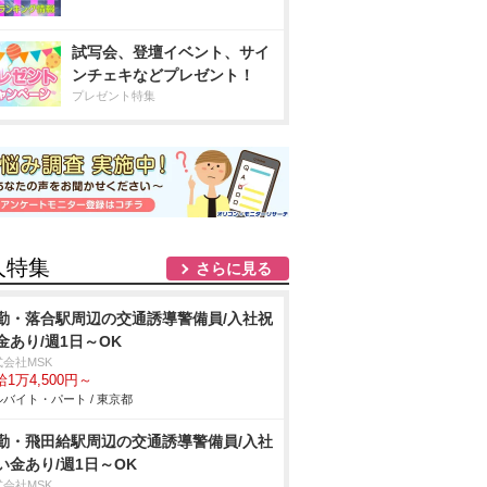
試写会、登壇イベント、サイ
ンチェキなどプレゼント！
プレゼント特集
人特集
さらに見る
勤・落合駅周辺の交通誘導警備員/入社祝
金あり/週1日～OK
式会社MSK
1万4,500円～
バイト・パート / 東京都
勤・飛田給駅周辺の交通誘導警備員/入社
い金あり/週1日～OK
式会社MSK