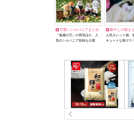
可愛いシルバニアまとめ
癒やしの猫ま
『鬼滅の刃』の再現ほか、人
人気タレント猫、
気のシルバニア投稿を公開
キュートな猫ズラ