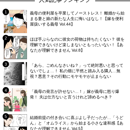
義母の便利屋を卒業してノーストレス！ 離婚から始
まる妻と娘の新たな人生に悔いはなし！【嫁を便利
屋扱いする義母 Vol.44】
ほぼ手ぶらなのに彼女の荷物は持ちたくない？ 彼を
理解できないけど楽しまないともったいない！【あ
なたが理解できません Vol.8】
「あら、ごめんなさいね？」って絶対悪いと思って
ないでしょ…！ 私の畑に平然と踏み入る隣人…無
視？悪意？その行動にモヤモヤが止まらない
「義母の発言が許せない…！」嫁が義母に怒り爆
発！ 夫は仕方ないと言うけれど諦めるべき？
結婚前提の付き合いに喜ぶよし子だったが…「うど
ん」と「オムライス」から始まる小さな違和感【あ
なたが理解できません Vol.5】