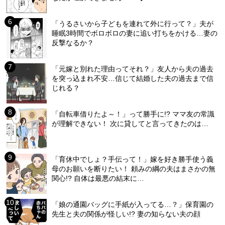
「うるさいから子どもを連れて外に行って？」夫が
睡眠3時間でボロボロの妻に追い打ちをかける…妻の
反撃なるか？
「元嫁と別れた理由ってそれ？」友人から夫の過去
を突っ込まれ不安…信じて結婚した夫の過去まで信
じれる？
「自転車借りたよ～！」って勝手に!? ママ友の常識
が理解できない！ 次に貸してと言ってきたのは…
「育休中でしょ？手伝って！」嫁を好き勝手使う義
母のお願いを断りたい！ 頼みの綱の夫はまさかの無
関心!? 自体は最悪の結末に…
「娘の通園バッグに手紙が入ってる…？」保育園の
先生と夫の関係が怪しい!? 妻の知らない夫の顔