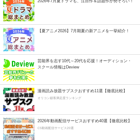
2026年7月夏ドラマも、注目作＆話題作が勢ぞろい！
【夏アニメ2026】7月期夏の新アニメを一挙紹介！
芸能界を志す10代～20代を応援！オーディション・
スクール情報はDeview
漫画読み放題サブスクおすすめ11選【徹底比較】
オリコン顧客満足度ランキング
2026年動画配信サービスおすすめ40選【徹底比較】
CS動画配信サービス20選