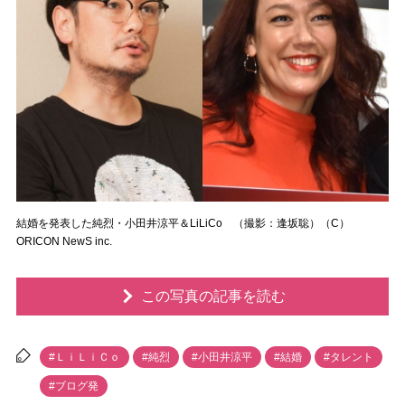
結婚を発表した純烈・小田井涼平＆LiLiCo （撮影：逢坂聡）（C）
ORICON NewS inc.
この写真の記事を読む
#ＬｉＬｉＣｏ
#純烈
#小田井涼平
#結婚
#タレント
#ブログ発