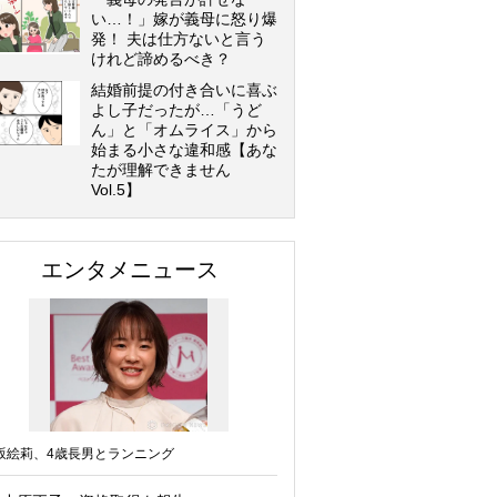
い…！」嫁が義母に怒り爆
発！ 夫は仕方ないと言う
けれど諦めるべき？
結婚前提の付き合いに喜ぶ
よし子だったが…「うど
ん」と「オムライス」から
始まる小さな違和感【あな
たが理解できません
Vol.5】
エンタメニュース
坂絵莉、4歳長男とランニング