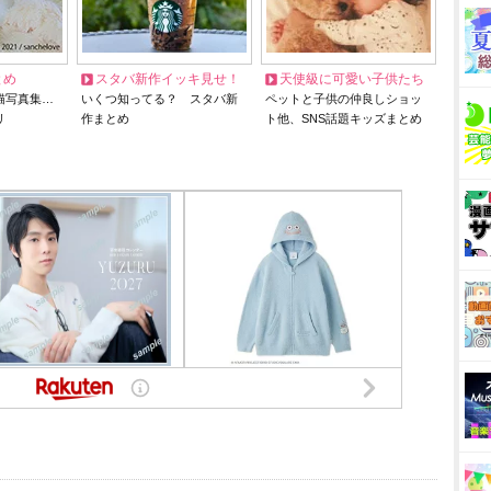
とめ
スタバ新作イッキ見せ！
天使級に可愛い子供たち
猫写真集…
いくつ知ってる？ スタバ新
ペットと子供の仲良しショッ
リ
作まとめ
ト他、SNS話題キッズまとめ