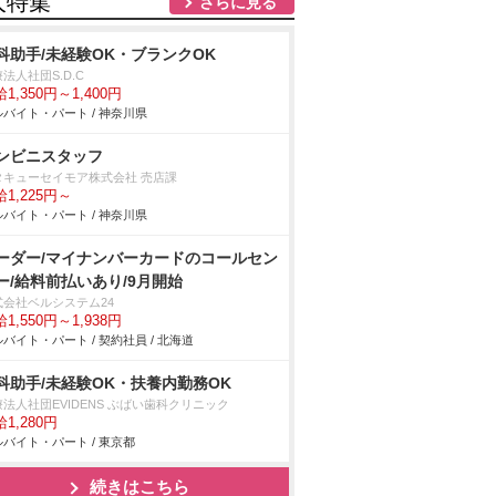
人特集
さらに見る
科助手/未経験OK・ブランクOK
法人社団S.D.C
1,350円～1,400円
バイト・パート / 神奈川県
ンビニスタッフ
タキューセイモア株式会社 売店課
1,225円～
バイト・パート / 神奈川県
ーダー/マイナンバーカードのコールセン
ー/給料前払いあり/9月開始
式会社ベルシステム24
1,550円～1,938円
バイト・パート / 契約社員 / 北海道
科助手/未経験OK・扶養内勤務OK
法人社団EVIDENS ぶばい歯科クリニック
1,280円
バイト・パート / 東京都
続きはこちら