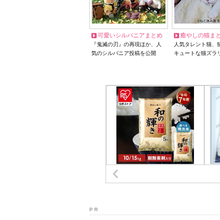
可愛いシルバニアまとめ
癒やしの猫ま
『鬼滅の刃』の再現ほか、人
人気タレント猫、
気のシルバニア投稿を公開
キュートな猫ズラ
P R