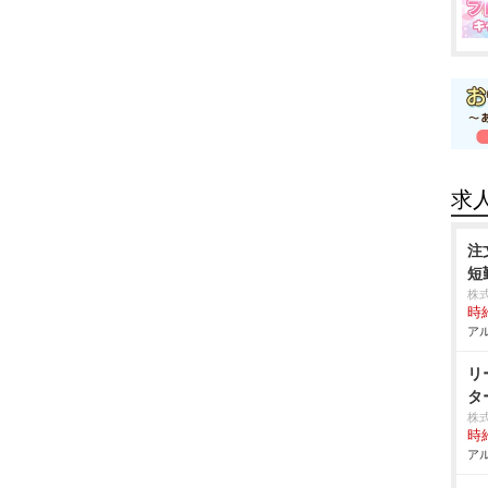
求
注
短
株
時給
アル
リ
タ
株
時給
アル