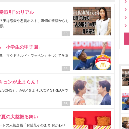
身取引”のリアル
？実は恋愛や悪質ホスト、SNSの投稿からも
態。
る「小学生の甲子園」
る「マクドナルド・ワッペン」をつけて学童
にキュンが止まらん！
ONG）』が8／５よりJ:COM STREAMで
マ夏の大盤振る舞い
ートの人気企画「お値段そのまま おかわり