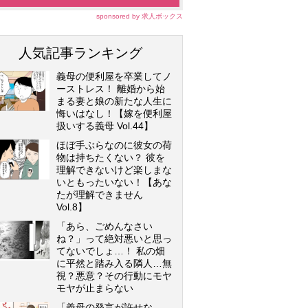
sponsored by 求人ボックス
人気記事ランキング
義母の便利屋を卒業してノ
ーストレス！ 離婚から始
まる妻と娘の新たな人生に
悔いはなし！【嫁を便利屋
扱いする義母 Vol.44】
ほぼ手ぶらなのに彼女の荷
物は持ちたくない？ 彼を
理解できないけど楽しまな
いともったいない！【あな
たが理解できません
Vol.8】
「あら、ごめんなさい
ね？」って絶対悪いと思っ
てないでしょ…！ 私の畑
に平然と踏み入る隣人…無
視？悪意？その行動にモヤ
モヤが止まらない
「義母の発言が許せな