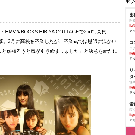
求
歯
医療
時給
アル
HMV＆BOOKS HIBIYA COTTAGEで2nd写真集
を開催。3月に高校を卒業したが、卒業式では恩師に温かい
コ
ワ
っと頑張ろうと気が引き締まりました」と決意を新たに
時給
アル
リ
タ
株
時給
アル
歯
医療
時給
アル