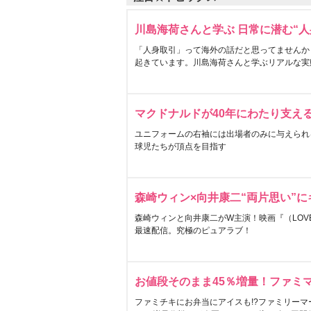
川島海荷さんと学ぶ 日常に潜む“人
「人身取引」って海外の話だと思ってませんか
起きています。川島海荷さんと学ぶリアルな実
マクドナルドが40年にわたり支え
ユニフォームの右袖には出場者のみに与えられ
球児たちが頂点を目指す
森崎ウィン×向井康二“両片思い”
森崎ウィンと向井康二がW主演！映画『（LOVE S
最速配信。究極のピュアラブ！
お値段そのまま45％増量！ファミ
ファミチキにお弁当にアイスも!?ファミリーマ