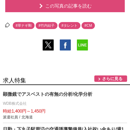
この写真の記事を読む
#草ナギ剛
#竹内結子
#タレント
#CM
さらに見る
求人特集
顕微鏡でアスベストの有無の分析/化学分析
WDB株式会社
時給1,400円～1,450円
派遣社員 / 北海道
日勤・下丸子駅周辺の交通誘導警備員/入社祝い金あり/週1