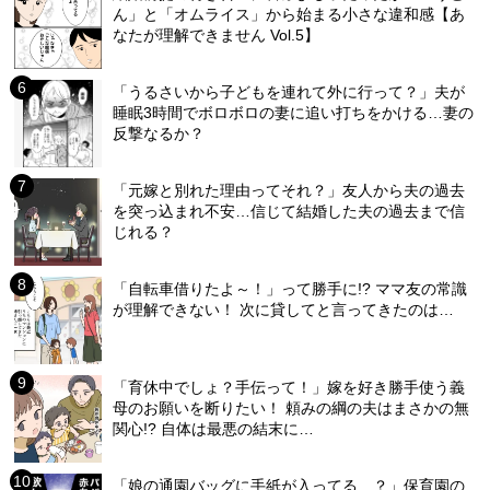
ん」と「オムライス」から始まる小さな違和感【あ
なたが理解できません Vol.5】
「うるさいから子どもを連れて外に行って？」夫が
睡眠3時間でボロボロの妻に追い打ちをかける…妻の
反撃なるか？
「元嫁と別れた理由ってそれ？」友人から夫の過去
を突っ込まれ不安…信じて結婚した夫の過去まで信
じれる？
「自転車借りたよ～！」って勝手に!? ママ友の常識
が理解できない！ 次に貸してと言ってきたのは…
「育休中でしょ？手伝って！」嫁を好き勝手使う義
母のお願いを断りたい！ 頼みの綱の夫はまさかの無
関心!? 自体は最悪の結末に…
「娘の通園バッグに手紙が入ってる…？」保育園の