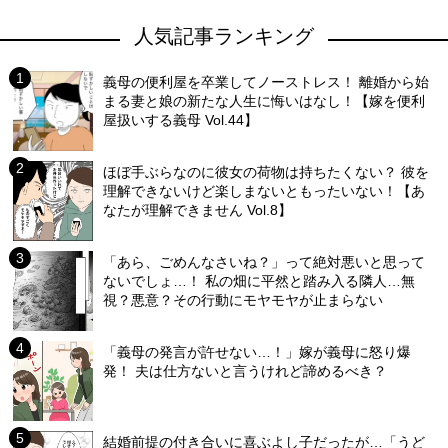
人気記事ランキング
義母の便利屋を卒業してノーストレス！ 離婚から始
まる妻と娘の新たな人生に悔いはなし！【嫁を便利
屋扱いする義母 Vol.44】
ほぼ手ぶらなのに彼女の荷物は持ちたくない？ 彼を
理解できないけど楽しまないともったいない！【あ
なたが理解できません Vol.8】
「あら、ごめんなさいね？」って絶対悪いと思って
ないでしょ…！ 私の畑に平然と踏み入る隣人…無
視？悪意？その行動にモヤモヤが止まらない
「義母の発言が許せない…！」嫁が義母に怒り爆
発！ 夫は仕方ないと言うけれど諦めるべき？
結婚前提の付き合いに喜ぶよし子だったが…「うど