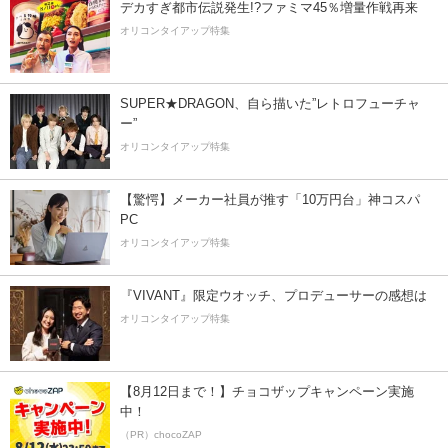
デカすぎ都市伝説発生!?ファミマ45％増量作戦再来
オリコンタイアップ特集
SUPER★DRAGON、自ら描いた”レトロフューチャ
ー”
オリコンタイアップ特集
【驚愕】メーカー社員が推す「10万円台」神コスパ
PC
オリコンタイアップ特集
『VIVANT』限定ウオッチ、プロデューサーの感想は
オリコンタイアップ特集
【8月12日まで！】チョコザップキャンペーン実施
中！
（PR）chocoZAP