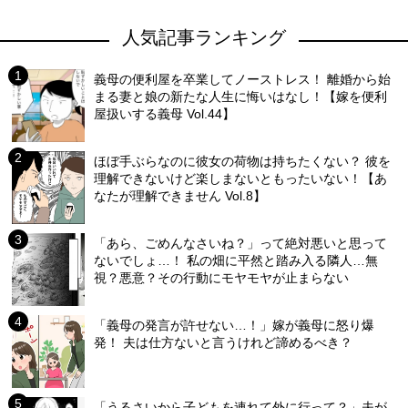
人気記事ランキング
義母の便利屋を卒業してノーストレス！ 離婚から始
まる妻と娘の新たな人生に悔いはなし！【嫁を便利
屋扱いする義母 Vol.44】
ほぼ手ぶらなのに彼女の荷物は持ちたくない？ 彼を
理解できないけど楽しまないともったいない！【あ
なたが理解できません Vol.8】
「あら、ごめんなさいね？」って絶対悪いと思って
ないでしょ…！ 私の畑に平然と踏み入る隣人…無
視？悪意？その行動にモヤモヤが止まらない
「義母の発言が許せない…！」嫁が義母に怒り爆
発！ 夫は仕方ないと言うけれど諦めるべき？
「うるさいから子どもを連れて外に行って？」夫が