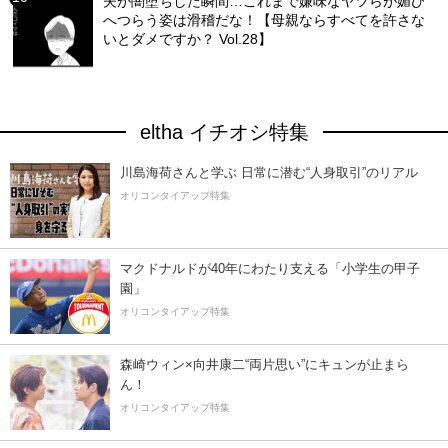
夫が闇堕ちした瞬間…これまで嫌味なヤツらが媚び
へつらう姿は滑稽だな！【母親ならすべてを許さな
いとダメですか？ Vol.28】
eltha イチオシ特集
川島海荷さんと学ぶ 日常に潜む“人身取引”のリアル
オリコンタイアップ特集
マクドナルドが40年にわたり支える「小学生の甲子
園」
オリコンタイアップ特集
森崎ウィン×向井康二“両片思い”にキュンが止まら
ん！
オリコンタイアップ特集