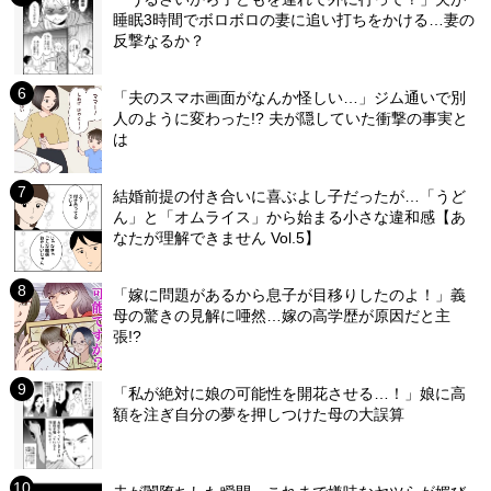
睡眠3時間でボロボロの妻に追い打ちをかける…妻の
反撃なるか？
「夫のスマホ画面がなんか怪しい…」ジム通いで別
人のように変わった!? 夫が隠していた衝撃の事実と
は
結婚前提の付き合いに喜ぶよし子だったが…「うど
ん」と「オムライス」から始まる小さな違和感【あ
なたが理解できません Vol.5】
「嫁に問題があるから息子が目移りしたのよ！」義
母の驚きの見解に唖然…嫁の高学歴が原因だと主
張!?
「私が絶対に娘の可能性を開花させる…！」娘に高
額を注ぎ自分の夢を押しつけた母の大誤算